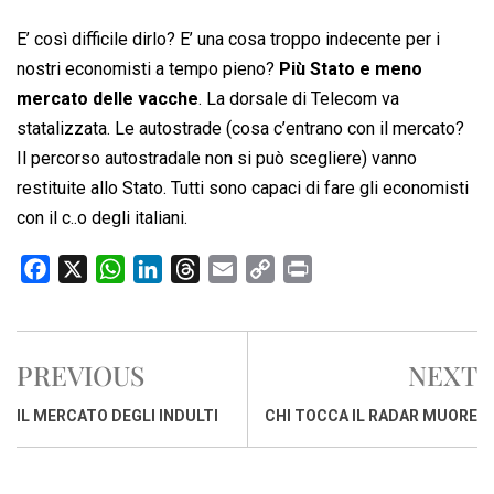
E’ così difficile dirlo? E’ una cosa troppo indecente per i
nostri economisti a tempo pieno?
Più Stato e meno
mercato delle vacche
. La dorsale di Telecom va
statalizzata. Le autostrade (cosa c’entrano con il mercato?
Il percorso autostradale non si può scegliere) vanno
restituite allo Stato. Tutti sono capaci di fare gli economisti
con il c..o degli italiani.
F
X
W
L
T
E
C
P
a
h
i
h
m
o
r
c
a
n
r
a
p
i
e
t
k
e
i
y
n
PREVIOUS
NEXT
b
s
e
a
l
L
t
o
A
d
d
i
IL MERCATO DEGLI INDULTI
CHI TOCCA IL RADAR MUORE
o
p
I
s
n
k
p
n
k