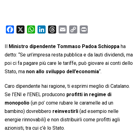
F
X
W
L
T
E
C
P
a
h
i
h
m
o
r
c
a
n
r
a
p
i
Il
Ministro dipendente Tommaso Padoa Schioppa
ha
e
t
k
e
i
y
n
detto: “Se un’impresa resta pubblica e da lauti dividendi, ma
b
s
e
a
l
L
t
poi ci fa pagare più care le tariffe, può giovare ai conti dello
o
A
d
d
i
Stato, ma
non allo sviluppo dell’economia
“.
o
p
I
s
n
k
p
n
k
Caro dipendente hai ragione, ti esprimi meglio di Catalano.
Se l’ENI e l’ENEL producono
profitti in regime di
monopolio
(un po’ come rubare le caramelle ad un
bambino) dovrebbero
reinvestirli
(ad esempio nelle
energie rinnovabili) e non distribuirli come profitti agli
azionisti, tra cui c’è lo Stato.