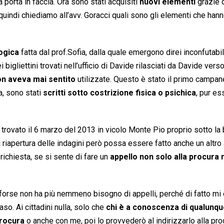
a porta in faccia. Ora sono stati acquisiti
nuovi elementi
grazie q
 quindi chiediamo all’avv. Goracci quali sono gli elementi che han
ogica
fatta dal prof.Sofia, dalla quale emergono direi inconfutab
 bigliettini trovati nell’ufficio di Davide rilasciati da Davide verso
on aveva mai sentito
utilizzate. Questo è stato il primo campane
a, sono stati
scritti sotto costrizione fisica o psichica
, pur e
o trovato il 6 marzo del 2013 in vicolo Monte Pio proprio sotto la
 riapertura delle indagini però possa essere fatto anche un altro 
 richiesta, se si sente di fare un
appello non solo alla procura
forse non ha più nemmeno bisogno di appelli, perché di fatto mi 
so. Ai cittadini nulla, solo che
chi è a conoscenza di qualunq
procura
o anche con me, poi lo provvederò al indirizzarlo alla pro