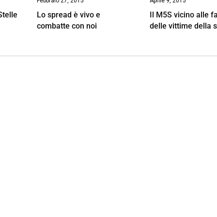
Febbraio 27, 2015
Aprile 9, 2015
Stelle
Lo spread è vivo e
Il M5S vicino alle f
combatte con noi
delle vittime della 