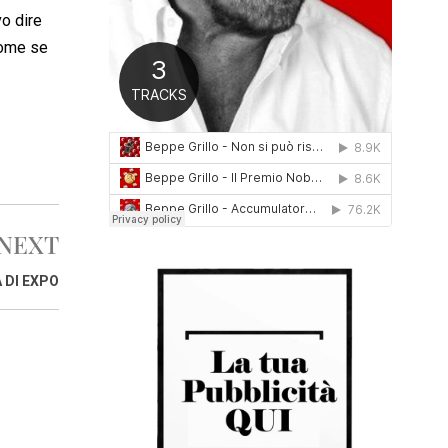
0
o dire
1
come se
6
NEXT
 DI EXPO