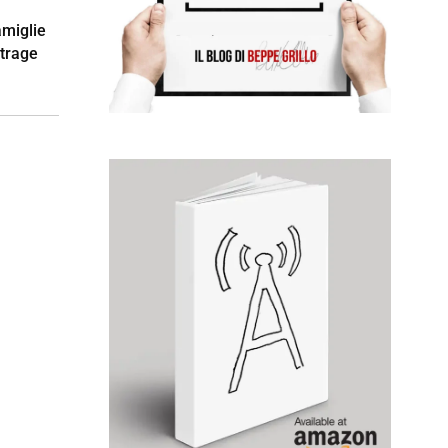
amiglie
strage