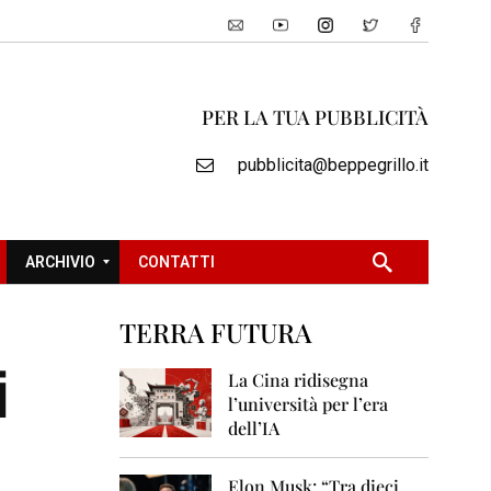
PER LA TUA PUBBLICITÀ
pubblicita@beppegrillo.it
ARCHIVIO
CONTATTI
TERRA FUTURA
2
i
0
La Cina ridisegna
0
l’università per l’era
5
dell’IA
2
0
Elon Musk: “Tra dieci