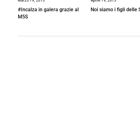
Marzo 19, 2015
Aprile 19, 2015
#Incalza in galera grazie al
Noi siamo i figli delle 
M5S