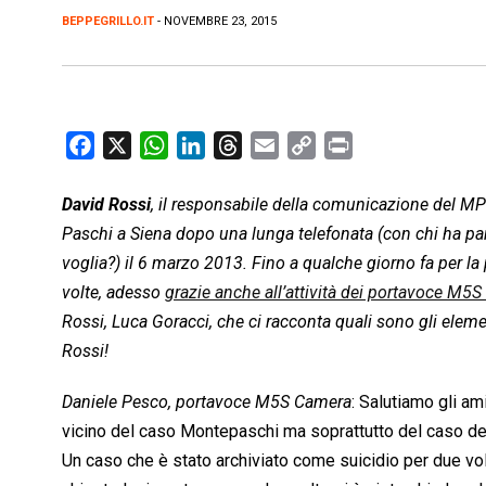
BEPPEGRILLO.IT
- NOVEMBRE 23, 2015
F
X
W
L
T
E
C
P
a
h
i
h
m
o
r
c
a
n
r
a
p
i
David Rossi
, il responsabile della comunicazione del MPS
e
t
k
e
i
y
n
Paschi a Siena dopo una lunga telefonata (con chi ha parl
b
s
e
a
l
L
t
voglia?) il 6 marzo 2013. Fino a qualche giorno fa per la
o
A
d
d
i
volte, adesso
grazie anche all’attività dei portavoce M5S 
o
p
I
s
n
Rossi, Luca Goracci, che ci racconta quali sono gli elemen
k
p
n
k
Rossi!
Daniele Pesco, portavoce M5S Camera
: Salutiamo gli a
vicino del caso Montepaschi ma soprattutto del caso de
Un caso che è stato archiviato come suicidio per due vol