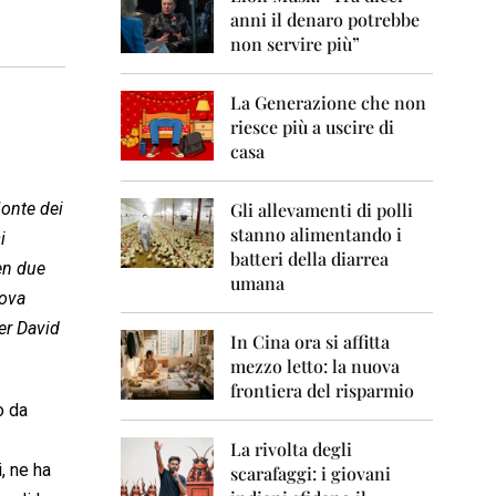
0
anni il denaro potrebbe
6
non servire più”
2
0
La Generazione che non
0
7
riesce più a uscire di
casa
2
0
0
Monte dei
Gli allevamenti di polli
8
stanno alimentando i
i
batteri della diarrea
ben due
2
umana
0
dova
0
per David
9
In Cina ora si affitta
mezzo letto: la nuova
2
frontiera del risparmio
0
o da
1
0
La rivolta degli
, ne ha
scarafaggi: i giovani
2