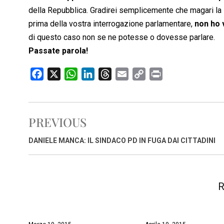
della Repubblica. Gradirei semplicemente che magari la
prima della vostra interrogazione parlamentare,
non ho 
di questo caso non se ne potesse o dovesse parlare.
Passate parola!
F
X
W
L
T
E
C
P
a
h
i
h
m
o
r
c
a
n
r
a
p
i
e
t
k
e
i
y
n
PREVIOUS
b
s
e
a
l
L
t
o
A
d
d
i
DANIELE MANCA: IL SINDACO PD IN FUGA DAI CITTADINI
o
p
I
s
n
k
p
n
k
R