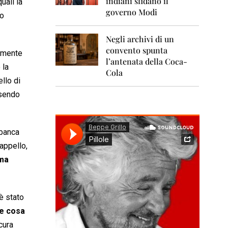
indiani sfidano il
0
uali la
1
governo Modi
no
1
Negli archivi di un
2
0
convento spunta
ilmente
1
l’antenata della Coca-
2
 la
Cola
llo di
2
ssendo
0
1
3
 banca
2
0
appello,
1
 ma
4
2
0
è stato
1
5
ue cosa
cura
2