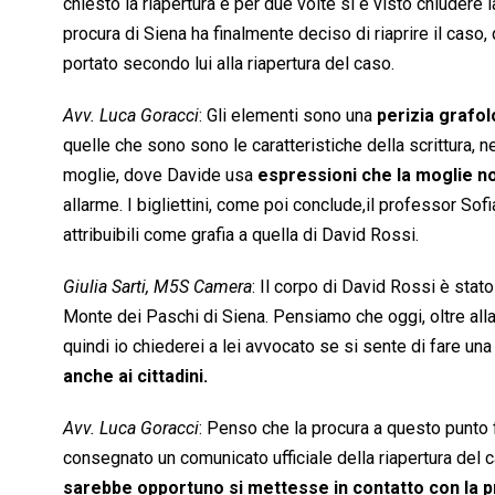
chiesto la riapertura e per due volte si è visto chiudere l
procura di Siena ha finalmente deciso di riaprire il caso,
portato secondo lui alla riapertura del caso.
Avv. Luca Goracci
: Gli elementi sono una
perizia grafol
quelle che sono sono le caratteristiche della scrittura, nei
moglie, dove Davide usa
espressioni che la moglie n
allarme. I bigliettini, come poi conclude,il professor Sofi
attribuibili come grafia a quella di David Rossi.
Giulia Sarti, M5S Camera
: Il corpo di David Rossi è stat
Monte dei Paschi di Siena. Pensiamo che oggi, oltre alla
quindi io chiederei a lei avvocato se si sente di fare una
anche ai cittadini.
Avv. Luca Goracci
: Penso che la procura a questo punto 
consegnato un comunicato ufficiale della riapertura del ca
sarebbe opportuno si mettesse in contatto con la 