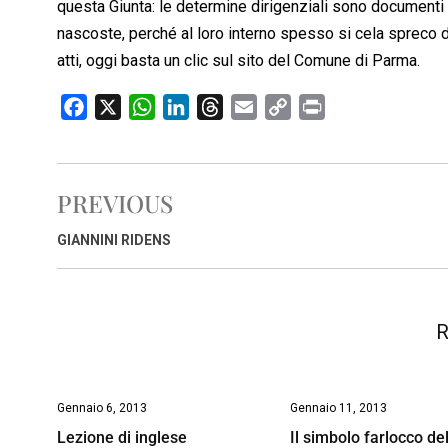
questa Giunta: le determine dirigenziali sono document
nascoste, perché al loro interno spesso si cela spreco di
atti, oggi basta un clic sul sito del Comune di Parma.
F
X
W
L
T
E
C
P
a
h
i
h
m
o
r
c
a
n
r
a
p
i
e
t
k
e
i
y
n
PREVIOUS
b
s
e
a
l
L
t
o
A
d
d
i
GIANNINI RIDENS
o
p
I
s
n
k
p
n
k
R
Gennaio 6, 2013
Gennaio 11, 2013
Lezione di inglese
Il simbolo farlocco de