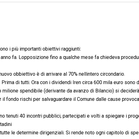
 i più importanti obiettivi raggiunti:
un anno fa. Lopposizione fino a qualche mese fa chiedeva procedu
 nuovo obbiettivo è di arrivare al 70% nellintero circondario.
. Prima di tutti. Ora con i dividendi Iren circa 600 mila euro sono 
tro milione spendibile (derivante da avanzo di Bilancio) si deciderà
r il fondo rischi per salvaguardare il Comune dalle cause provoca
o tenuti 40 incontri pubblici, partecipati e volti a spiegare i proge
tadini
tutte le determine dirigenziali. Si rende noto ogni capitolo di spe