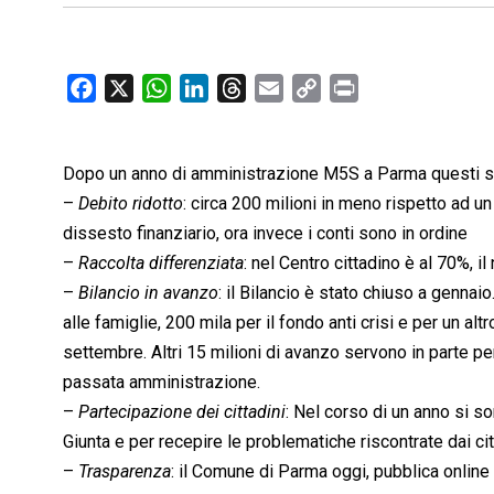
F
X
W
L
T
E
C
P
a
h
i
h
m
o
r
c
a
n
r
a
p
i
Dopo un anno di amministrazione M5S a Parma questi sono
e
t
k
e
i
y
n
b
s
e
a
l
L
t
–
Debito ridotto
: circa 200 milioni in meno rispetto ad 
o
A
d
d
i
dissesto finanziario, ora invece i conti sono in ordine
o
p
I
s
n
–
Raccolta differenziata
: nel Centro cittadino è al 70%, il
k
p
n
k
–
Bilancio in avanzo
: il Bilancio è stato chiuso a gennaio
alle famiglie, 200 mila per il fondo anti crisi e per un al
settembre. Altri 15 milioni di avanzo servono in parte pe
passata amministrazione.
–
Partecipazione dei cittadini
: Nel corso di un anno si son
Giunta e per recepire le problematiche riscontrate dai cit
–
Trasparenza
: il Comune di Parma oggi, pubblica online 