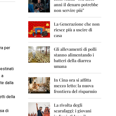
0
anni il denaro potrebbe
6
non servire più”
2
0
La Generazione che non
0
7
riesce più a uscire di
casa
2
0
ra per
0
Gli allevamenti di polli
8
stanno alimentando i
batteri della diarrea
2
umana
0
destinati
0
 a
9
In Cina ora si affitta
te dalla
mezzo letto: la nuova
2
frontiera del risparmio
0
tti della
1
0
La rivolta degli
scarafaggi: i giovani
sa di
2