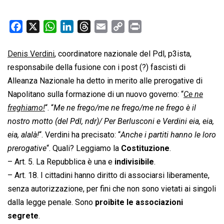
F
X
W
L
T
E
C
P
a
h
i
h
m
o
r
c
a
n
r
a
p
i
Denis Verdini
, coordinatore nazionale del Pdl, p3ista,
e
t
k
e
i
y
n
responsabile della fusione con i post (?) fascisti di
b
s
e
a
l
L
t
Alleanza Nazionale ha detto in merito alle prerogative di
o
A
d
d
i
Napolitano sulla formazione di un nuovo governo: “
Ce ne
o
p
I
s
n
freghiamo!
“. “
Me ne frego/me ne frego/me ne frego è il
k
p
n
k
nostro motto (del Pdl, ndr)/ Per Berlusconi e Verdini eia, eia,
eia, alalà!
“. Verdini ha precisato: “
Anche i partiti hanno le loro
prerogative
“. Quali? Leggiamo la
Costituzione
.
– Art. 5. La Repubblica è una e
indivisibile
.
– Art. 18. I cittadini hanno diritto di associarsi liberamente,
senza autorizzazione, per fini che non sono vietati ai singoli
dalla legge penale. Sono
proibite le associazioni
segrete
.