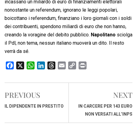
incassano un miliardo di euro di finanziamenti elettorali
nonostante un referendum, ignorano le leggi popolari,
boicottano i referendum, finanziano i loro giornali con i soldi
dei contribuenti, spendono miliardi di euro che non hanno,
creando la voragine del debito pubblico.
Napolitano
sciolga
il Pdl, non tema, nessun italiano muoverà un dito. Il resto
verrà da sé.
F
X
W
L
T
E
C
P
a
h
i
h
m
o
r
c
a
n
r
a
p
i
e
t
k
e
i
y
n
PREVIOUS
NEXT
b
s
e
a
l
L
t
o
A
d
d
i
IL DIPENDENTE IN PRESTITO
IN CARCERE PER 143 EURO
o
p
I
s
n
NON VERSATI ALL’INPS
k
p
n
k