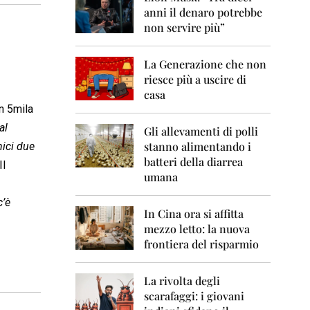
0
anni il denaro potrebbe
6
non servire più”
2
0
La Generazione che non
0
7
riesce più a uscire di
casa
2
en 5mila
0
al
0
Gli allevamenti di polli
8
stanno alimentando i
nici due
batteri della diarrea
Il
2
umana
0
0
c’è
9
In Cina ora si affitta
mezzo letto: la nuova
2
frontiera del risparmio
0
1
0
La rivolta degli
scarafaggi: i giovani
2