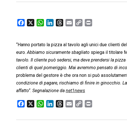
F
X
W
L
T
E
C
P
a
h
i
h
m
o
r
c
a
n
r
a
p
i
“Hanno portato la pizza al tavolo agli unici due clienti 
e
t
k
e
i
y
n
b
s
e
a
l
L
t
euro. 
Abbiamo sicuramente sbagliato
 spiega il titolar
o
A
d
d
i
tavolo. Il cliente può sedersi, ma deve prendersi la pizza 
o
p
I
s
n
clienti di quel pomeriggio. Mai avremmo pensato di inco
k
p
n
k
problema del gestore è che ora non si può assolutamente
condizione di pagare, rischiamo di finire in ginocchio. La
affatto
“.
Segnalazione da
net1news
F
X
W
L
T
E
C
P
a
h
i
h
m
o
r
c
a
n
r
a
p
i
e
t
k
e
i
y
n