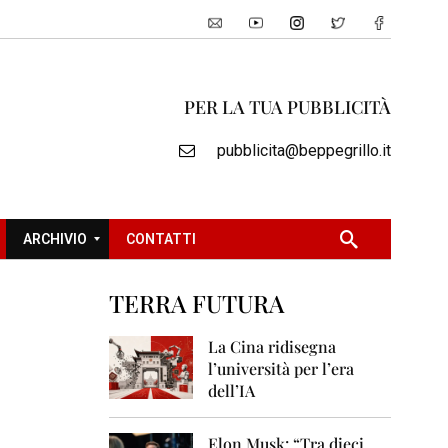
PER LA TUA PUBBLICITÀ
pubblicita@beppegrillo.it
ARCHIVIO
CONTATTI
TERRA FUTURA
2
0
La Cina ridisegna
0
l’università per l’era
5
dell’IA
2
0
Elon Musk: “Tra dieci