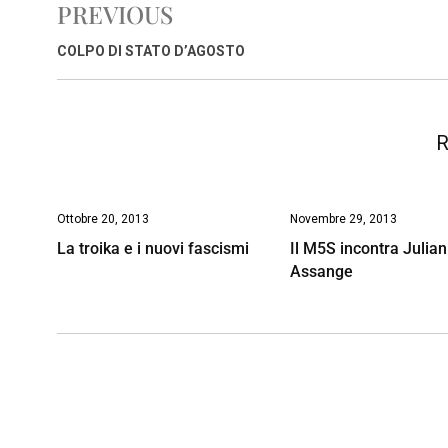
PREVIOUS
b
s
e
a
l
L
t
o
A
d
d
i
COLPO DI STATO D’AGOSTO
o
p
I
s
n
k
p
n
k
R
Ottobre 20, 2013
Novembre 29, 2013
La troika e i nuovi fascismi
Il M5S incontra Julian
Assange