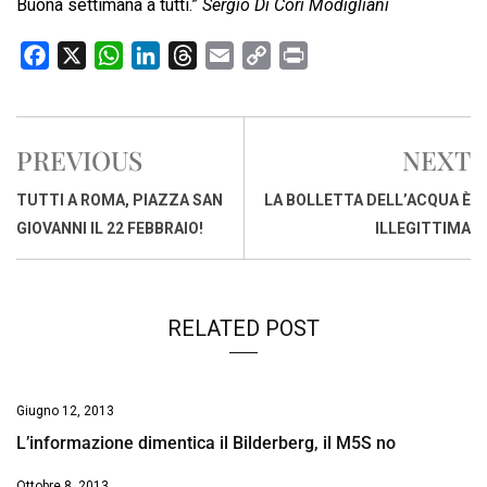
Buona settimana a tutti.”
Sergio Di Cori Modigliani
F
X
W
L
T
E
C
P
a
h
i
h
m
o
r
c
a
n
r
a
p
i
e
t
k
e
i
y
n
PREVIOUS
NEXT
b
s
e
a
l
L
t
o
A
d
d
i
TUTTI A ROMA, PIAZZA SAN
LA BOLLETTA DELL’ACQUA È
o
p
I
s
n
GIOVANNI IL 22 FEBBRAIO!
ILLEGITTIMA
k
p
n
k
RELATED POST
Giugno 12, 2013
L’informazione dimentica il Bilderberg, il M5S no
Ottobre 8, 2013