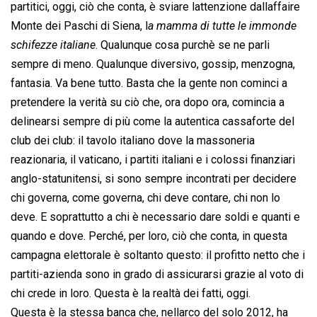
partitici, oggi, ciò che conta, è sviare lattenzione dallaffaire
Monte dei Paschi di Siena, l
a mamma di tutte le immonde
schifezze italiane
. Qualunque cosa purchè se ne parli
sempre di meno. Qualunque diversivo, gossip, menzogna,
fantasia. Va bene tutto. Basta che la gente non cominci a
pretendere la verità su ciò che, ora dopo ora, comincia a
delinearsi sempre di più come la autentica cassaforte del
club dei club: il tavolo italiano dove la massoneria
reazionaria, il vaticano, i partiti italiani e i colossi finanziari
anglo-statunitensi, si sono sempre incontrati per decidere
chi governa, come governa, chi deve contare, chi non lo
deve. E soprattutto a chi è necessario dare soldi e quanti e
quando e dove. Perché, per loro, ciò che conta, in questa
campagna elettorale è soltanto questo: il profitto netto che i
partiti-azienda sono in grado di assicurarsi grazie al voto di
chi crede in loro. Questa è la realtà dei fatti, oggi.
Questa è la stessa banca che, nellarco del solo 2012, ha