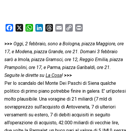
F
X
W
L
T
E
C
P
a
h
i
h
m
o
r
c
a
n
r
a
p
i
>>>
Oggi, 2 febbraio, sono a Bologna, piazza Maggiore, ore
e
t
k
e
i
y
n
17, e Modena, piazza Grande, ore 21. Domani 3 febbraio
b
s
e
a
l
L
t
sarò a Imola, piazza Gramsci, ore 12, Reggio Emilia, piazza
o
A
d
d
i
Prampolini, ore 17, e Parma, piazza Garibaldi, ore 21.
o
p
I
s
n
Seguite le dirette su
La Cosa
!
>>>
k
p
n
k
Per lo scandalo del Monte Dei Paschi di Siena qualche
politico di primo piano potrebbe finire in galera. E’ un’ipotesi
molto plausibile. Una voragine di 21 miliardi (7 mld di
sovrapprezzo sull’acquisto di Antoveneta, 7 di ulteriori
versamenti su estero, 7 di debiti acquisiti in seguito
all’operazione di acquisto, 42.000 miliardi di vecchie lire,
due volte la Parmalat, un buco pari al valore di 5 IMU) senza