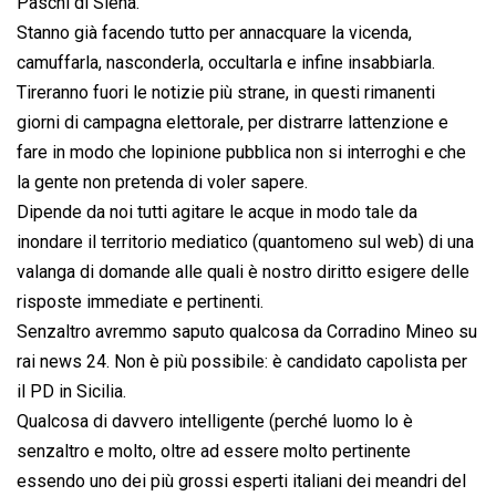
Paschi di Siena.
Stanno già facendo tutto per annacquare la vicenda,
camuffarla, nasconderla, occultarla e infine insabbiarla.
Tireranno fuori le notizie più strane, in questi rimanenti
giorni di campagna elettorale, per distrarre lattenzione e
fare in modo che lopinione pubblica non si interroghi e che
la gente non pretenda di voler sapere.
Dipende da noi tutti agitare le acque in modo tale da
inondare il territorio mediatico (quantomeno sul web) di una
valanga di domande alle quali è nostro diritto esigere delle
risposte immediate e pertinenti.
Senzaltro avremmo saputo qualcosa da Corradino Mineo su
rai news 24. Non è più possibile: è candidato capolista per
il PD in Sicilia.
Qualcosa di davvero intelligente (perché luomo lo è
senzaltro e molto, oltre ad essere molto pertinente
essendo uno dei più grossi esperti italiani dei meandri del