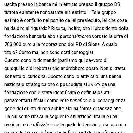
uscita presso la banca né in entrata presso il gruppo DS 
tuttora esistente nonostante sia estinto – Tale gruppo
estinto è confluito nel partito da lei presieduto, lei che cosa
ha da dire al riguardo? Risulta, inoltre, che il presidente della
fondazione bancaria abbia 
personalmente
 versato la cifra di
703.000 euro alla federazione del PD di Siena. A quale
titolo? Come mai non sono stati conteggiati.
Queste sono le domande (parliamo qui davvero di
quisquilie e di robetta) che andrebbero poste. Non si tratta
soltanto di curiosità. Queste sono le attività di una banca
nazionale strategica che è posseduta al 39,6% da una
fondazione che è stata identificata e definita da atti
parlamentari ufficiali come 
ente benefico
 e di conseguenza
gode del diritto di non subire alcuna forma di tassazione.
Da cui se ne ricava la seguente situazione: lItalia è una
nazione  
ed è ufficiale
 – nella quale le banche possono non
pagare le tasse se fanno beneficenza; tale beneficenza si