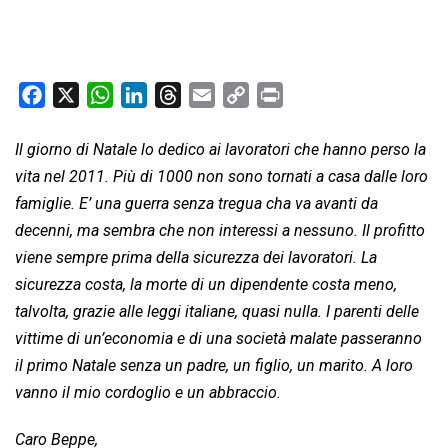
F
X
W
L
T
E
C
P
a
h
i
h
m
o
r
c
a
n
r
a
p
i
Il giorno di Natale lo dedico ai lavoratori che hanno perso la
e
t
k
e
i
y
n
vita nel 2011. Più di 1000 non sono tornati a casa dalle loro
b
s
e
a
l
L
t
famiglie. E’ una guerra senza tregua cha va avanti da
o
A
d
d
i
decenni, ma sembra che non interessi a nessuno. Il profitto
o
p
I
s
n
viene sempre prima della sicurezza dei lavoratori. La
k
p
n
k
sicurezza costa, la morte di un dipendente costa meno,
talvolta, grazie alle leggi italiane, quasi nulla. I parenti delle
vittime di un’economia e di una società malate passeranno
il primo Natale senza un padre, un figlio, un marito. A loro
vanno il mio cordoglio e un abbraccio.
Caro Beppe,