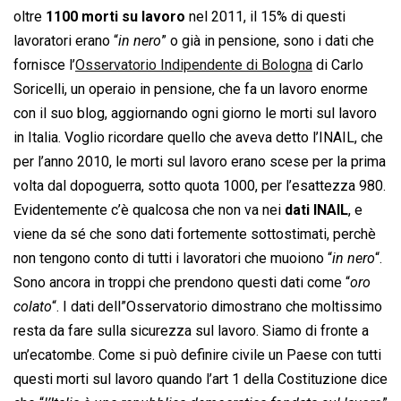
oltre
1100 morti su lavoro
nel 2011, il 15% di questi
lavoratori erano “
in nero
” o già in pensione, sono i dati che
fornisce l’
Osservatorio Indipendente di Bologna
di Carlo
Soricelli, un operaio in pensione, che fa un lavoro enorme
con il suo blog, aggiornando ogni giorno le morti sul lavoro
in Italia. Voglio ricordare quello che aveva detto l’INAIL, che
per l’anno 2010, le morti sul lavoro erano scese per la prima
volta dal dopoguerra, sotto quota 1000, per l’esattezza 980.
Evidentemente c’è qualcosa che non va nei
dati INAIL
, e
viene da sé che sono dati fortemente sottostimati, perchè
non tengono conto di tutti i lavoratori che muoiono “
in nero
“.
Sono ancora in troppi che prendono questi dati come “
oro
colato
“. I dati dell”Osservatorio dimostrano che moltissimo
resta da fare sulla sicurezza sul lavoro. Siamo di fronte a
un’ecatombe. Come si può definire civile un Paese con tutti
questi morti sul lavoro quando l’art 1 della Costituzione dice