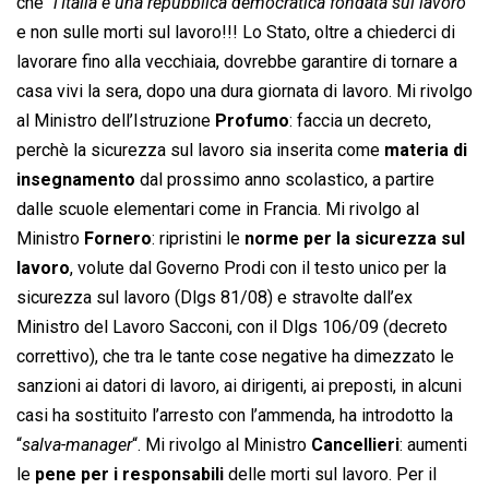
che “
l’Italia è una repubblica democratica fondata sul lavoro
”
e non sulle morti sul lavoro!!! Lo Stato, oltre a chiederci di
lavorare fino alla vecchiaia, dovrebbe garantire di tornare a
casa vivi la sera, dopo una dura giornata di lavoro. Mi rivolgo
al Ministro dell’Istruzione
Profumo
: faccia un decreto,
perchè la sicurezza sul lavoro sia inserita come
materia di
insegnamento
dal prossimo anno scolastico, a partire
dalle scuole elementari come in Francia. Mi rivolgo al
Ministro
Fornero
: ripristini le
norme per la sicurezza sul
lavoro
, volute dal Governo Prodi con il testo unico per la
sicurezza sul lavoro (Dlgs 81/08) e stravolte dall’ex
Ministro del Lavoro Sacconi, con il Dlgs 106/09 (decreto
correttivo), che tra le tante cose negative ha dimezzato le
sanzioni ai datori di lavoro, ai dirigenti, ai preposti, in alcuni
casi ha sostituito l’arresto con l’ammenda, ha introdotto la
“
salva-manager
“. Mi rivolgo al Ministro
Cancellieri
: aumenti
le
pene per i responsabili
delle morti sul lavoro. Per il