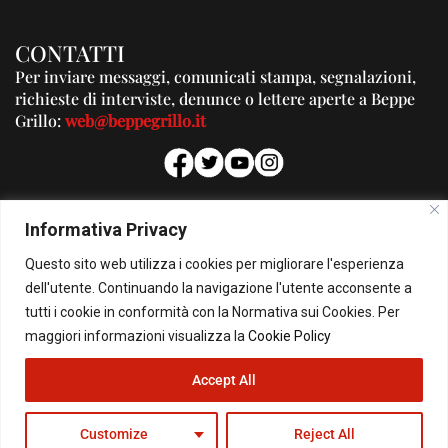
CONTATTI
Per inviare messaggi, comunicati stampa, segnalazioni,
richieste di interviste, denunce o lettere aperte a Beppe
Grillo:
web@beppegrillo.it
PUBBLICITA'
Informativa Privacy
Per la tua pubblicità su questo Blog:
Questo sito web utilizza i cookies per migliorare l'esperienza
pubblicita@beppegrillo.it
dell'utente. Continuando la navigazione l'utente acconsente a
tutti i cookie in conformità con la Normativa sui Cookies. Per
HOMEPAGE
COOKIE POLICY
PRIVACY POLICY
CONTATTI
maggiori informazioni visualizza la
Cookie Policy
Accept All
© Copyright 2026 - Il Blog di Beppe Grillo. All Rights Reserved - Powered by
happygrafic.com
Customize
Reject All