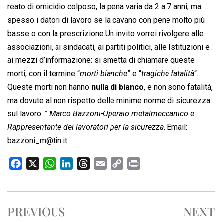
reato di omicidio colposo, la pena varia da 2 a 7 anni, ma
spesso i datori di lavoro se la cavano con pene molto più
basse o con la prescrizione.Un invito vorrei rivolgere alle
associazioni, ai sindacati, ai partiti politici, alle Istituzioni e
ai mezzi d’informazione: si smetta di chiamare queste
morti, con il termine “
morti bianche
” e “
tragiche fatalità
“.
Queste morti non hanno
nulla di bianco
, e non sono fatalità,
ma dovute al non rispetto delle minime norme di sicurezza
sul lavoro .”
Marco Bazzoni-Operaio metalmeccanico e
Rappresentante dei lavoratori per la sicurezza
. Email:
bazzoni_m@tin.it
F
X
W
L
T
E
C
P
a
h
i
h
m
o
r
c
a
n
r
a
p
i
e
t
k
e
i
y
n
PREVIOUS
NEXT
b
s
e
a
l
L
t