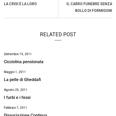
o
A
d
d
i
LA CRISI È LA LORO
IL CARRO FUNEBRE SENZA
o
p
I
s
n
BOLLO DI FORMIGONI
k
p
n
k
RELATED POST
Settembre 19, 2011
Cicciolina pensionata
Maggio 1, 2011
La pelle di Gheddafi
Agosto 25, 2011
I furbi e i fessi
Febbraio 7, 2011
Dissociazione Continua