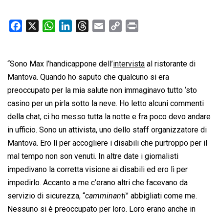
F
X
W
L
T
E
C
P
a
h
i
h
m
o
r
c
a
n
r
a
p
i
“Sono Max l’handicappone dell’
e
t
k
e
i
intervista
y
n
al ristorante di
b
s
e
a
l
L
t
Mantova. Quando ho saputo che qualcuno si era
o
A
d
d
i
preoccupato per la mia salute non immaginavo tutto ‘sto
o
p
I
s
n
casino per un pirla sotto la neve. Ho letto alcuni commenti
k
p
n
k
della chat, ci ho messo tutta la notte e fra poco devo andare
in ufficio. Sono un attivista, uno dello staff organizzatore di
Mantova. Ero lì per accogliere i disabili che purtroppo per il
mal tempo non son venuti. In altre date i giornalisti
impedivano la corretta visione ai disabili ed ero lì per
impedirlo. Accanto a me c’erano altri che facevano da
servizio di sicurezza, “
camminanti
” abbigliati come me.
Nessuno si è preoccupato per loro. Loro erano anche in