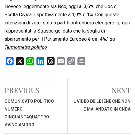
inevece leggermente sia Ncd, oggi al 3,6%, che Udc e
Scelta Civica, rispettivamente a 1,9% e 1%. Con queste
intenzioni di voto, solo 5 partiti potrebbero eleggere i propri
rappresentati a Strasburgo, dato che la soglia di
sbarramento per il Parlamento Europeo è del 4%.”
da
Termometro politico
F
X
W
L
T
E
C
P
a
h
i
h
m
o
r
c
a
n
r
a
p
i
e
t
k
e
i
y
n
PREVIOUS
NEXT
b
s
e
a
l
L
t
o
A
d
d
i
COMUNICATO POLITICO
IL VIDEO DE LE IENE CHE NON
o
p
I
s
n
NUMERO
È MAI ANDATO IN ONDA
k
p
n
k
CINQUANTAQUATTRO
#VINCIAMONOI