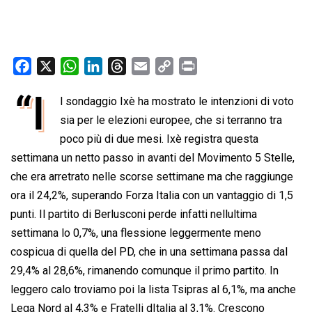
F
X
W
L
T
E
C
P
a
h
i
h
m
o
r
“I
l sondaggio Ixè ha mostrato le intenzioni di voto
c
a
n
r
a
p
i
e
sia per le elezioni europee, che si terranno tra
t
k
e
i
y
n
b
s
e
a
l
L
t
poco più di due mesi. Ixè registra questa
o
A
d
d
i
settimana un netto passo in avanti del Movimento 5 Stelle,
o
p
I
s
n
che era arretrato nelle scorse settimane ma che raggiunge
k
p
n
k
ora il 24,2%, superando Forza Italia con un vantaggio di 1,5
punti. Il partito di Berlusconi perde infatti nellultima
settimana lo 0,7%, una flessione leggermente meno
cospicua di quella del PD, che in una settimana passa dal
29,4% al 28,6%, rimanendo comunque il primo partito. In
leggero calo troviamo poi la lista Tsipras al 6,1%, ma anche
Lega Nord al 4,3% e Fratelli dItalia al 3,1%. Crescono