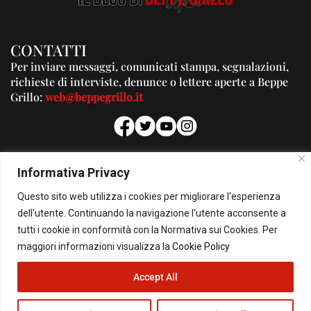
CONTATTI
Per inviare messaggi, comunicati stampa, segnalazioni,
richieste di interviste, denunce o lettere aperte a Beppe
Grillo:
web@beppegrillo.it
PUBBLICITA'
Informativa Privacy
Per la tua pubblicità su questo Blog:
Questo sito web utilizza i cookies per migliorare l'esperienza
pubblicita@beppegrillo.it
dell'utente. Continuando la navigazione l'utente acconsente a
tutti i cookie in conformità con la Normativa sui Cookies. Per
HOMEPAGE
COOKIE POLICY
PRIVACY POLICY
CONTATTI
maggiori informazioni visualizza la
Cookie Policy
Accept All
© Copyright 2026 - Il Blog di Beppe Grillo. All Rights Reserved - Powered by
happygrafic.com