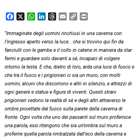
F
X
W
L
T
E
C
P
a
h
i
h
m
o
r
c
a
n
r
a
p
i
“
Immaginate degli uomini rinchiusi in una caverna con
e
t
k
e
i
y
n
l’ingresso aperto verso la luce… che si trovino qui fin da
b
s
e
a
l
L
t
fanciulli con le gambe e il collo in catene in maniera da star
o
A
d
d
i
fermi e guardare solo davanti a sé, incapaci di volgere
o
p
I
s
n
intorno la testa. E che, dietro di loro, arda una luce di fuoco e
k
p
n
k
che tra il fuoco e i prigionieri ci sia un muro, con molti
uomini, alcuni che discorrono e altri in silenzio, e attrezzi di
ogni genere e statue e figure di viventi. Questi strani
prigionieri vedono la realtà di sé e degli altri attraverso le
ombre proiettate dal fuoco sulla parete della caverna di
fronte. Ogni volta che uno dei passanti sul muro proferisce
una parola, essi ritengono che sia un’ombra sul muro a
proferire quella parola rimbalzata dall’eco della caverna e