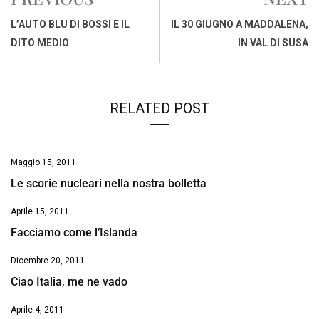
b
s
e
a
l
L
t
o
A
d
d
i
L’AUTO BLU DI BOSSI E IL
IL 30 GIUGNO A MADDALENA,
o
p
I
s
n
DITO MEDIO
IN VAL DI SUSA
k
p
n
k
RELATED POST
Maggio 15, 2011
Le scorie nucleari nella nostra bolletta
Aprile 15, 2011
Facciamo come l’Islanda
Dicembre 20, 2011
Ciao Italia, me ne vado
Aprile 4, 2011