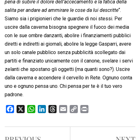
pena di subire il dolore dell’accecamento e la fatica della
salita per andare ad ammirare le cose da lui descritte
“.
Siamo sia i prigionieri che le guardie di noi stessi. Per
uscire dalla caverna bisogna spegnere il fuoco dei media
con le sue ombre danzanti, abolire i finanziamenti pubblici
diretti e indiretti ai giornali, abolire la legge Gasparri, avere
un solo canale pubblico senza pubblicità scollegato dai
partiti e finanziato unicamente con il canone, svelare i servi
zelanti che spostano gli oggetti (ma quanti sono?). Uscire
dalla caverna e accendere il cervello in Rete. Ognuno conta
uno e ognuno pensa uno. Chi pensa per te è il tuo vero
padrone.
F
X
W
L
T
E
C
P
a
h
i
h
m
o
r
c
a
n
r
a
p
i
e
t
k
e
i
y
n
PREVIOUS
NEXT