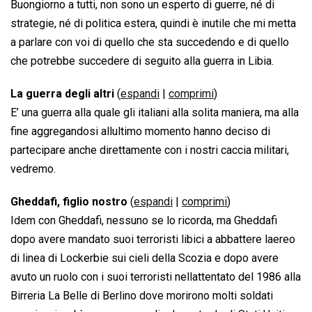
Buongiorno a tutti, non sono un esperto di guerre, né di
strategie, né di politica estera, quindi è inutile che mi metta
a parlare con voi di quello che sta succedendo e di quello
che potrebbe succedere di seguito alla guerra in Libia.
La guerra degli altri
(
espandi
|
comprimi
)
E’ una guerra alla quale gli italiani alla solita maniera, ma alla
fine aggregandosi allultimo momento hanno deciso di
partecipare anche direttamente con i nostri caccia militari,
vedremo.
Gheddafi, figlio nostro
(
espandi
|
comprimi
)
Idem con Gheddafi, nessuno se lo ricorda, ma Gheddafi
dopo avere mandato suoi terroristi libici a abbattere laereo
di linea di Lockerbie sui cieli della Scozia e dopo avere
avuto un ruolo con i suoi terroristi nellattentato del 1986 alla
Birreria La Belle di Berlino dove morirono molti soldati