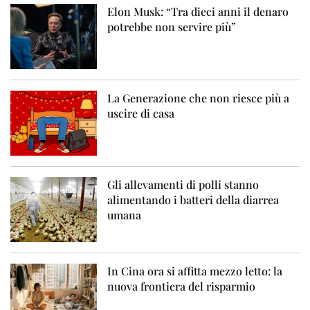
Elon Musk: “Tra dieci anni il denaro
potrebbe non servire più”
La Generazione che non riesce più a
uscire di casa
Gli allevamenti di polli stanno
alimentando i batteri della diarrea
umana
In Cina ora si affitta mezzo letto: la
nuova frontiera del risparmio