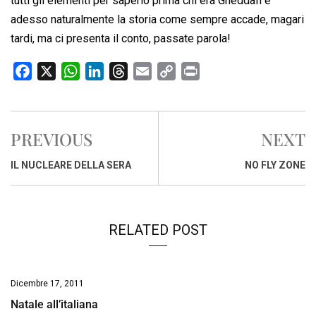
tutti gli elementi per saperlo prima chi era Gheddafi e
adesso naturalmente la storia come sempre accade, magari
tardi, ma ci presenta il conto, passate parola!
F
X
W
L
T
E
C
P
a
h
i
h
m
o
r
c
a
n
r
a
p
i
e
t
k
e
i
y
n
PREVIOUS
NEXT
b
s
e
a
l
L
t
o
A
d
d
i
IL NUCLEARE DELLA SERA
NO FLY ZONE
o
p
I
s
n
k
p
n
k
RELATED POST
Dicembre 17, 2011
Natale all’italiana