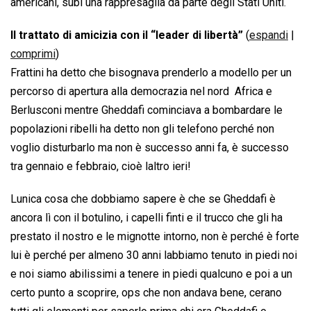
americani, subì una rappresaglia da parte degli Stati Uniti.
Il trattato di amicizia con il “leader di libertà”
(
espandi
|
comprimi
)
Frattini ha detto che bisognava prenderlo a modello per un
percorso di apertura alla democrazia nel nord  Africa e
Berlusconi mentre Gheddafi cominciava a bombardare le
popolazioni ribelli ha detto non gli telefono perché non
voglio disturbarlo ma non è successo anni fa, è successo
tra gennaio e febbraio, cioè laltro ieri!
Lunica cosa che dobbiamo sapere è che se Gheddafi è
ancora lì con il botulino, i capelli finti e il trucco che gli ha
prestato il nostro e le mignotte intorno, non è perché è forte
lui è perché per almeno 30 anni labbiamo tenuto in piedi noi
e noi siamo abilissimi a tenere in piedi qualcuno e poi a un
certo punto a scoprire, ops che non andava bene, cerano