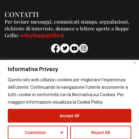
CONTATTI
Per inviare messaggi, comunicati stampa, segnalazioni,
richieste di interviste, denunce o lettere aperte a Beppe
Grillo:
web@beppegrillo.it
PUBBLICITA'
Informativa Privacy
Per la tua pubblicità su questo Blog:
Questo sito web utilizza i cookies per migliorare l'esperienza
pubblicita@beppegrillo.it
dell'utente. Continuando la navigazione l'utente acconsente a
tutti i cookie in conformità con la Normativa sui Cookies. Per
HOMEPAGE
COOKIE POLICY
PRIVACY POLICY
CONTATTI
maggiori informazioni visualizza la
Cookie Policy
Accept All
© Copyright 2026 - Il Blog di Beppe Grillo. All Rights Reserved - Powered by
happygrafic.com
Customize
Reject All