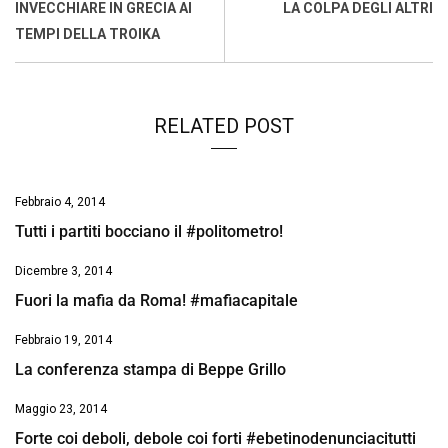
o
A
d
d
i
INVECCHIARE IN GRECIA AI
LA COLPA DEGLI ALTRI
o
p
I
s
n
TEMPI DELLA TROIKA
k
p
n
k
RELATED POST
Febbraio 4, 2014
Tutti i partiti bocciano il #politometro!
Dicembre 3, 2014
Fuori la mafia da Roma! #mafiacapitale
Febbraio 19, 2014
La conferenza stampa di Beppe Grillo
Maggio 23, 2014
Forte coi deboli, debole coi forti #ebetinodenunciacitutti