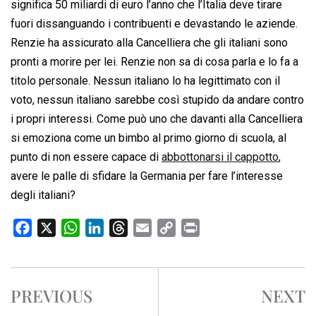
significa 50 miliardi di euro l’anno che l’Italia deve tirare
fuori dissanguando i contribuenti e devastando le aziende.
Renzie ha assicurato alla Cancelliera che gli italiani sono
pronti a morire per lei. Renzie non sa di cosa parla e lo fa a
titolo personale. Nessun italiano lo ha legittimato con il
voto, nessun italiano sarebbe così stupido da andare contro
i propri interessi. Come può uno che davanti alla Cancelliera
si emoziona come un bimbo al primo giorno di scuola, al
punto di non essere capace di
abbottonarsi il cappotto
,
avere le palle di sfidare la Germania per fare l’interesse
degli italiani?
F
X
W
L
T
E
C
P
a
h
i
h
m
o
r
c
a
n
r
a
p
i
e
t
k
e
i
y
n
PREVIOUS
NEXT
b
s
e
a
l
L
t