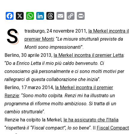
F
X
W
L
T
E
C
P
a
h
i
h
m
o
r
S
trasburgo, 24 novembre 2011,
la Merkel incontra il
c
a
n
r
a
p
i
e
premier Monti
t
k
: “
e
Le misure strutturali previste da
i
y
n
b
s
e
a
l
L
t
Monti sono impressionanti
”.
o
A
d
d
i
Berlino, 30 aprile 2013,
la Merkel incontra il premier Letta
:
o
p
I
s
n
“
Do a Enrico Letta il mio più caldo benvenuto. Ci
k
p
n
k
conosciamo già personalmente e ci sono molti motivi per
rallegrarci di questa collaborazione che inizia
“.
Berlino, 17 marzo 2014,
la Merkel incontra il premier
Renzie
: “
Sono molto colpita. Renzi mi ha illustrato un
programma di riforme molto ambizioso. Si tratta di un
cambio strutturale
“.
Renzie ha colpito la Merkel,
le ha assicurato che l’Italia
“
rispetterà il “Fiscal compact”, lo so bene
“. Il
Fiscal Compact