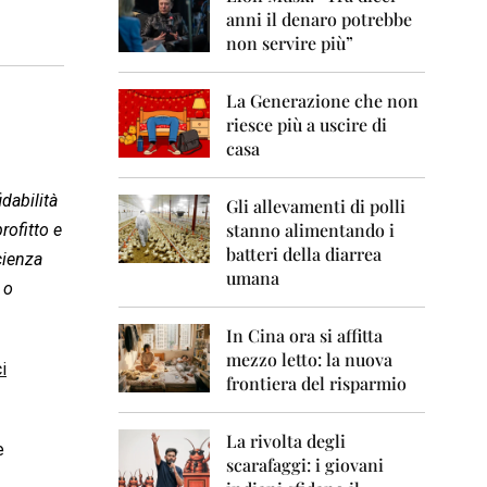
0
anni il denaro potrebbe
6
non servire più”
2
0
La Generazione che non
0
7
riesce più a uscire di
casa
2
0
dabilità
0
Gli allevamenti di polli
8
stanno alimentando i
rofitto e
batteri della diarrea
cienza
2
umana
0
 o
0
9
In Cina ora si affitta
mezzo letto: la nuova
2
i
frontiera del risparmio
0
1
0
La rivolta degli
e
scarafaggi: i giovani
2