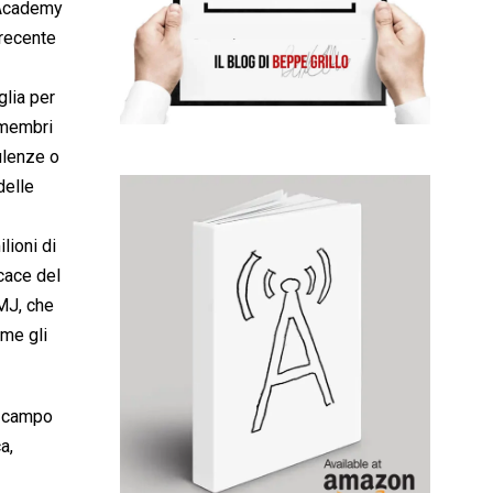
lAcademy
 recente
glia per
 membri
lenze o
delle
lioni di
icace del
BMJ, che
ome gli
in campo
a,