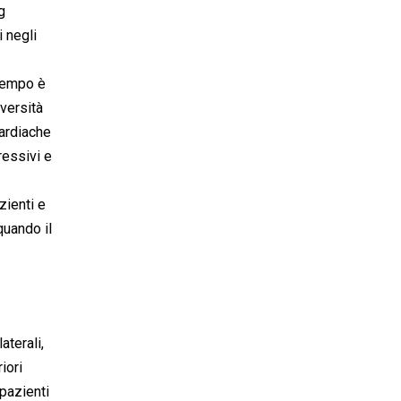
g
i negli
 tempo è
iversità
cardiache
ressivi e
zienti e
quando il
aterali,
iori
 pazienti