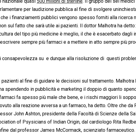
io nazionale quasi
500 milioni di sterline
. Il gruppo dei sei medici
mentare per laudizione pubblica al fine di svolgere uninchiest
che i finanziamenti pubblici vengono spesso forniti alla ricerca
n sul fatto che sarà utile ai pazienti. Il dottor Malhotra ha detto: 
ultura del tipo più medicine è meglio, il che è esacerbato dagli i
 prescrivere sempre più farmaci e a mettere in atto sempre più pr
di consapevolezza su  e dunque alla risoluzione di  questi proble
i pazienti al fine di guidare le decisioni sul trattamento. Malhotra
ma spendendo in pubblicità e marketing il doppio di quanto spen
farmaci fa spesso più male che bene, e i rischi maggiori li soppo
dovuto alla reazione avversa a un farmaco, ha detto. Oltre che da 
essor John Ashton, presidente della Facoltà di Scienze della Sal
ciation of Psysicians of Indian Origin, dal cardiologo Rita Redbe
infine dal professor James McCormack, scienziato farmaceutico. I