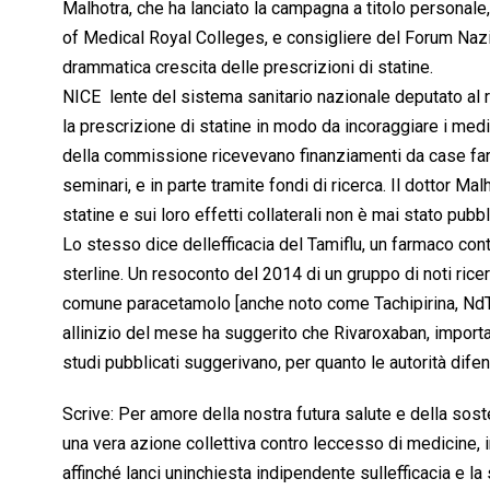
Malhotra, che ha lanciato la campagna a titolo personale
of Medical Royal Colleges, e consigliere del Forum Nazion
drammatica crescita delle prescrizioni di statine.
NICE  lente del sistema sanitario nazionale deputato al
la prescrizione di statine in modo da incoraggiare i med
della commissione ricevevano finanziamenti da case farma
seminari, e in parte tramite fondi di ricerca. Il dottor Ma
statine e sui loro effetti collaterali non è mai stato pubbl
Lo stesso dice dellefficacia del Tamiflu, un farmaco contr
sterline. Un resoconto del 2014 di un gruppo di noti rice
comune paracetamolo [anche noto come Tachipirina, NdT].
allinizio del mese ha suggerito che Rivaroxaban, importa
studi pubblicati suggerivano, per quanto le autorità dife
Scrive: Per amore della nostra futura salute e della sos
una vera azione collettiva contro leccesso di medicine,
affinché lanci uninchiesta indipendente sullefficacia e la