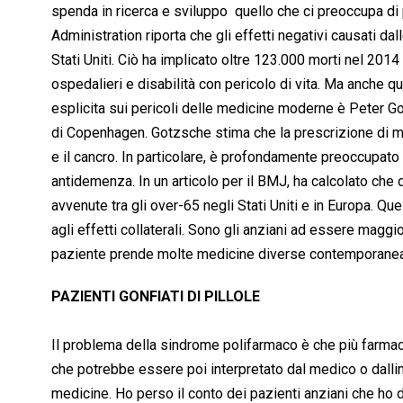
spenda in ricerca e sviluppo  quello che ci preoccupa di
Administration riporta che gli effetti negativi causati dal
Stati Uniti. Ciò ha implicato oltre 123.000 morti nel 2014
ospedalieri e disabilità con pericolo di vita. Ma anche
esplicita sui pericoli delle medicine moderne è Peter Got
di Copenhagen. Gotzsche stima che la prescrizione di me
e il cancro. In particolare, è profondamente preoccupato 
antidemenza. In un articolo per il BMJ, ha calcolato che 
avvenute tra gli over-65 negli Stati Uniti e in Europa. Q
agli effetti collaterali. Sono gli anziani ad essere maggi
paziente prende molte medicine diverse contemporane
PAZIENTI GONFIATI DI PILLOLE
Il problema della sindrome polifarmaco è che più farmaci 
che potrebbe essere poi interpretato dal medico o dalli
medicine. Ho perso il conto dei pazienti anziani che ho d