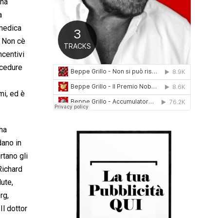
 ha
0
a
1
6
 medica
Non cè
ncentivi
ocedure
mi, ed è
 ha
dano in
rtano gli
Richard
ute,
rg,
l dottor