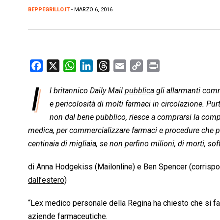
BEPPEGRILLO.IT
- MARZO 6, 2016
F
X
W
L
T
E
C
P
a
h
i
h
m
o
r
I
l britannico Daily Mail
pubblica
gli allarmanti comm
c
a
n
r
a
p
i
e
e pericolosità di molti farmaci in circolazione. Pu
t
k
e
i
y
n
b
s
e
a
l
L
t
non dal bene pubblico, riesce a comprarsi la compli
o
A
d
d
i
medica, per commercializzare farmaci e procedure che po
o
p
I
s
n
centinaia di migliaia, se non perfino milioni, di morti, sof
k
p
n
k
di Anna Hodgekiss (Mailonline) e Ben Spencer (corrispo
dall’estero
)
“Lex medico personale della Regina ha chiesto che si fac
aziende farmaceutiche.