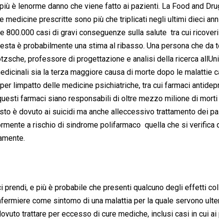
 più è lenorme danno che viene fatto ai pazienti. La Food and Dru
le medicine prescritte sono più che triplicati negli ultimi dieci ann
 e 800.000 casi di gravi conseguenze sulla salute  tra cui ricoveri
 questa è probabilmente una stima al ribasso. Una persona che da
zsche, professore di progettazione e analisi della ricerca allUn
dicinali sia la terza maggiore causa di morte dopo le malattie 
per limpatto delle medicine psichiatriche, tra cui farmaci antidep
questi farmaci siano responsabili di oltre mezzo milione di morti
uesto è dovuto ai suicidi ma anche alleccessivo trattamento dei pa
ormente a rischio di sindrome polifarmaco  quella che si verifica 
amente.
prendi, e più è probabile che presenti qualcuno degli effetti coll
nfermiere come sintomo di una malattia per la quale servono ulter
ovuto trattare per eccesso di cure mediche, inclusi casi in cui ai