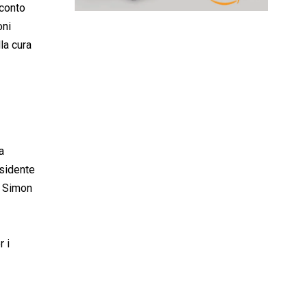
 conto
oni
la cura
a
esidente
, Simon
r i