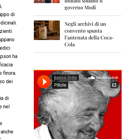
indiani sfidano il
0
1
,
governo Modi
1
uppo di
icinali.
Negli archivi di un
2
0
convento spunta
zienti
1
l’antenata della Coca-
luppano
2
Cola
edici
2
ompson ha
0
1
ficacia
3
finora.
uso dei
2
0
1
ia di
4
e nel
2
0
1
 
5
o anche
2