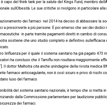
, è capo del think tank per la salute del Kings Fund, membro del
ale sullObesità. Le sue critiche si rivolgono in particolare alla
 razionamento dei farmaci  nel 2014 ha deciso di abbassare la so
ici a prescriverle a più persone. È poi emerso che sei dei dodici
ceutiche  in parte tramite pagamenti diretti in cambio di consu
lhotra sostiene che uno studio completo e definitivo sullefficacia 
icato.
o linfluenza per il quale il sistema sanitario ha già pagato 473 mi
rcatori ha concluso che il Tamiflu non risultava maggiormente eff
 Il dottor Malhotra cita anche unindagine della rivista medica 
nte farmaco anticoagulante, non è così sicuro e privo di rischi c
ndano luso del farmaco.
tenibilità del sistema sanitario nazionale, è tempo che si metta 
 iniziando dalla Commissione parlamentare per laudizione pubblic
 sicurezza dei farmaci.