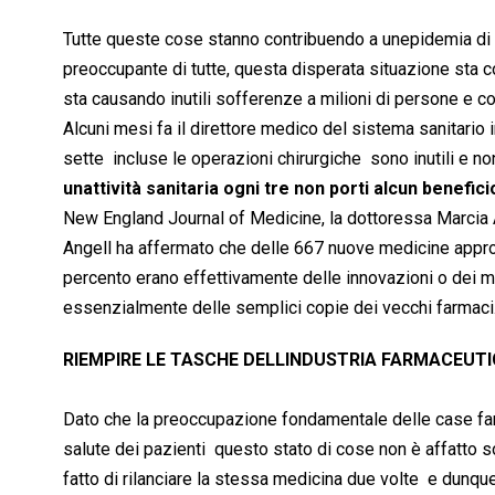
Tutte queste cose stanno contribuendo a unepidemia di m
preoccupante di tutte, questa disperata situazione sta co
sta causando inutili sofferenze a milioni di persone e c
Alcuni mesi fa il direttore medico del sistema sanitario
sette  incluse le operazioni chirurgiche  sono inutili 
unattività sanitaria ogni tre non porti alcun benefici
New England Journal of Medicine, la dottoressa Marcia A
Angell ha affermato che delle 667 nuove medicine approva
percento erano effettivamente delle innovazioni o dei mig
essenzialmente delle semplici copie dei vecchi farmaci
RIEMPIRE LE TASCHE DELLINDUSTRIA FARMACEUT
Dato che la preoccupazione fondamentale delle case farmace
salute dei pazienti  questo stato di cose non è affatto 
fatto di rilanciare la stessa medicina due volte  e dunq