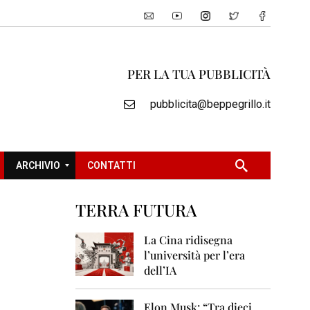
PER LA TUA PUBBLICITÀ
pubblicita@beppegrillo.it
ARCHIVIO
CONTATTI
TERRA FUTURA
2
0
La Cina ridisegna
0
l’università per l’era
5
dell’IA
2
0
Elon Musk: “Tra dieci