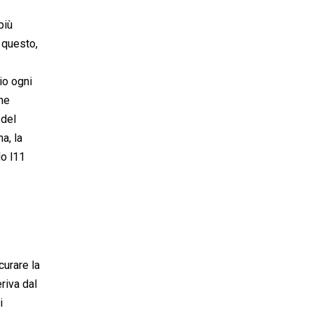
più
 questo,
io ogni
che
 del
a, la
o l11
curare la
riva dal
i