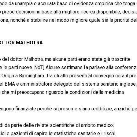
pende da unampia e accurata base di evidenza empirica che tenga
 prese decisioni in base alla migliore ricerca disponibile, decisi
one, nonché a stabilire nel modo migliore quale sia la priorità del
 DOTTOR MALHOTRA
o del dottor Malhotra, ma alcune parti erano state già trascritte
rre le parti nuove. NdT] Alcune settimane fa parlavo alla conferenz
Origin a Birmingham. Tra gli altri presenti al convegno cera il pr
del BMA e amministratore delegato del sistema sanitario inglese
 che mi preoccupano riguardo le condizioni della medicina
vengono finanziate perché si presume siano redditizie, anziché pe
i da parte delle riviste scientifiche di ambito medico;
ci e pazienti di capire le statistiche sanitarie e i rischi.