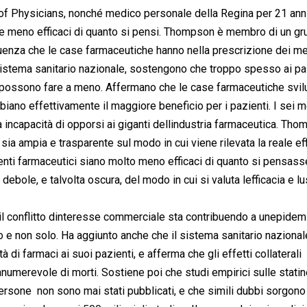
of Physicians, nonché medico personale della Regina per 21 anni
re meno efficaci di quanto si pensi. Thompson è membro di un gr
luenza che le case farmaceutiche hanno nella prescrizione dei med
 sistema sanitario nazionale, sostengono che troppo spesso ai pa
cui possono fare a meno. Affermano che le case farmaceutiche svi
bbiano effettivamente il maggiore beneficio per i pazienti. I sei m
a incapacità di opporsi ai giganti dellindustria farmaceutica. Th
 sia ampia e trasparente sul modo in cui viene rilevata la reale ef
amenti farmaceutici siano molto meno efficaci di quanto si pensasse 
bole, e talvolta oscura, del modo in cui si valuta lefficacia e l
il conflitto dinteresse commerciale sta contribuendo a unepidem
o e non solo. Ha aggiunto anche che il sistema sanitario nazional
i farmaci ai suoi pazienti, e afferma che gli effetti collaterali
umerevole di morti. Sostiene poi che studi empirici sulle statine
persone  non sono mai stati pubblicati, e che simili dubbi sorgon