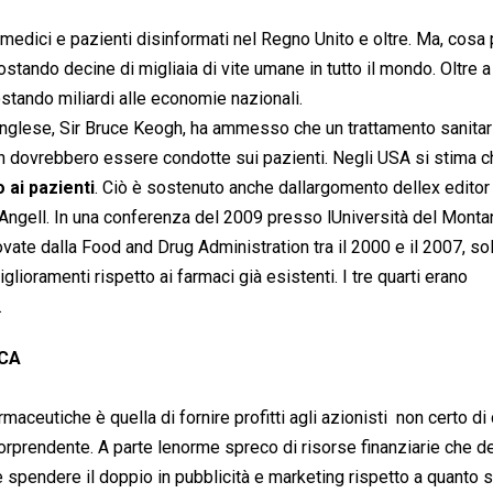
edici e pazienti disinformati nel Regno Unito e oltre. Ma, cosa 
stando decine di migliaia di vite umane in tutto il mondo. Oltre a
ostando miliardi alle economie nazionali.
 inglese, Sir Bruce Keogh, ha ammesso che un trattamento sanitar
e non dovrebbero essere condotte sui pazienti. Negli USA si stima 
o ai pazienti
. Ciò è sostenuto anche dallargomento dellex editor
ngell. In una conferenza del 2009 presso lUniversità del Montan
te dalla Food and Drug Administration tra il 2000 e il 2007, sol
lioramenti rispetto ai farmaci già esistenti. I tre quarti erano
.
ICA
utiche è quella di fornire profitti agli azionisti  non certo di 
sorprendente. A parte lenorme spreco di risorse finanziarie che de
ue spendere il doppio in pubblicità e marketing rispetto a quanto s