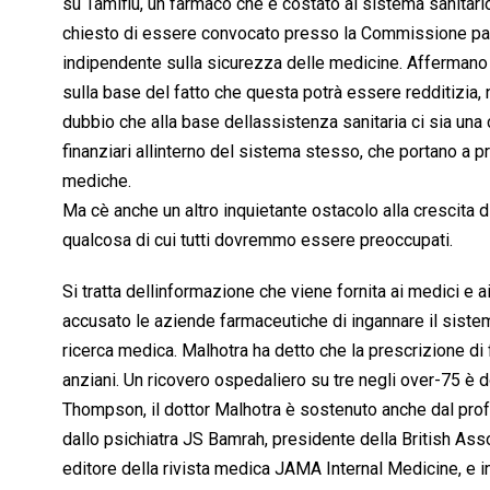
su Tamiflu, un farmaco che è costato al sistema sanitar
chiesto di essere convocato presso la Commissione parla
indipendente sulla sicurezza delle medicine. Affermano 
sulla base del fatto che questa potrà essere redditizia, no
dubbio che alla base dellassistenza sanitaria ci sia una c
finanziari allinterno del sistema stesso, che portano a
mediche.
Ma cè anche un altro inquietante ostacolo alla crescita 
qualcosa di cui tutti dovremmo essere preoccupati.
Si tratta dellinformazione che viene fornita ai medici e a
accusato le aziende farmaceutiche di ingannare il siste
ricerca medica. Malhotra ha detto che la prescrizione di 
anziani. Un ricovero ospedaliero su tre negli over-75 è 
Thompson, il dottor Malhotra è sostenuto anche dal prof
dallo psichiatra JS Bamrah, presidente della British Asso
editore della rivista medica JAMA Internal Medicine, e 