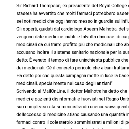
Sir Richard Thompson, ex presidente del Royal College 
stasera ha avvertito che molti farmaci potrebbero esse
sei noti medici che oggi hanno messo in guardia sullinf
Gli esperti, guidati dal cardiologo Aseem Malhotra, del
vengono date medicine inutili  e talvolta dannose  di 
medicinali da cui trarre profitto più che medicinali che a
accusano inoltre il sistema sanitario nazionale per la su
detto: È venuto il tempo di fare uninchiesta pubblica che
dei medicinali. Cè il concreto pericolo che alcuni tratt
Ha detto poi che questa campagna mette in luce la base de
medicinali, specialmente nel caso degli anziani”.
Scrivendo al MailOnLine, il dottor Malhotra ha detto che 
medici e pazienti disinformati e fuorviati nel Regno Unit
suo complesso sta somministrando uneccessiva quantità d
delleccesso di medicine stiano causando una quantità inn
farmaci contro il colesterolo somministrati a milioni di 