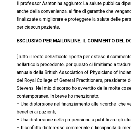
Il professor Ashton ha aggiunto: La salute pubblica di
anche della convenienza, al fine di garantire che vengano
finalizzate a migliorare e proteggere la salute delle pers
per ciascun paziente.
ESCLUSIVO PER MAILONLINE: IL COMMENTO DEL
[Tutto il resto dellarticolo riporta per esteso il comment
nellarticolo precedente, per questo ci limitiamo a tradu
annuale della British Association of Physicians of Indian 
del Royal College of General Practitioners, presidente 
Stevens. Nel mio discorso ho avvertito delle molte cose
contemporanea. In breve ho menzionato:
– Una distorsione nel finanziamento alle ricerche  che 
benefici ai pazienti;
– Una distorsione nella propensione a pubblicare gli stud
– Il conflitto dinteresse commeriale e lincapacità di medi