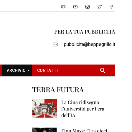
PER LA TUA PUBBLICITÀ
pubblicita@beppegrillo.it
ARCHIVIO
CONTATTI
TERRA FUTURA
2
0
La Cina ridisegna
0
l’università per l’era
5
dell’IA
2
0
Elon Musk: “Tra dieci