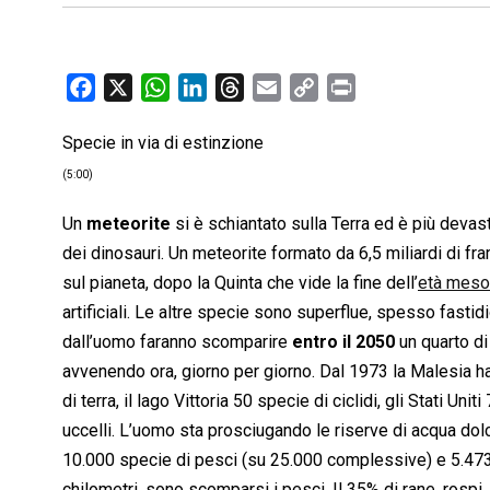
F
X
W
L
T
E
C
P
a
h
i
h
m
o
r
Specie in via di estinzione
c
a
n
r
a
p
i
e
t
k
e
i
y
n
(5:00)
b
s
e
a
l
L
t
Un
meteorite
si è schiantato sulla Terra ed è più devas
o
A
d
d
i
dei dinosauri. Un meteorite formato da 6,5 miliardi di f
o
p
I
s
n
sul pianeta, dopo la Quinta che vide la fine dell’
età meso
k
p
n
k
artificiali. Le altre specie sono superflue, spesso fastidi
dall’uomo faranno scomparire
entro il 2050
un quarto di 
avvenendo ora, giorno per giorno. Dal 1973 la Malesia ha
di terra, il lago Vittoria 50 specie di ciclidi, gli Stati U
uccelli. L’uomo sta prosciugando le riserve di acqua dolce
10.000 specie di pesci (su 25.000 complessive) e 5.473 s
chilometri, sono scomparsi i pesci. Il 35% di rane, rospi