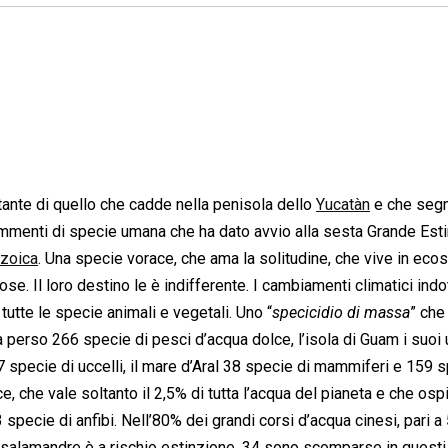
tante di quello che cadde nella penisola dello
Yucatàn
e che segn
rammenti di specie umana che ha dato avvio alla sesta Grande Est
zoica
. Una specie vorace, che ama la solitudine, che vive in eco
ose. Il loro destino le è indifferente. I cambiamenti climatici indot
tutte le specie animali e vegetali. Uno “
specicidio di massa
” che
 perso 266 specie di pesci d’acqua dolce, l’isola di Guam i suoi 
niti 7 specie di uccelli, il mare d’Aral 38 specie di mammiferi e 159 
, che vale soltanto il 2,5% di tutta l’acqua del pianeta e che osp
pecie di anfibi. Nell’80% dei grandi corsi d’acqua cinesi, pari a
, salamandre è a rischio estinzione, 34 sono scomparse in questi 