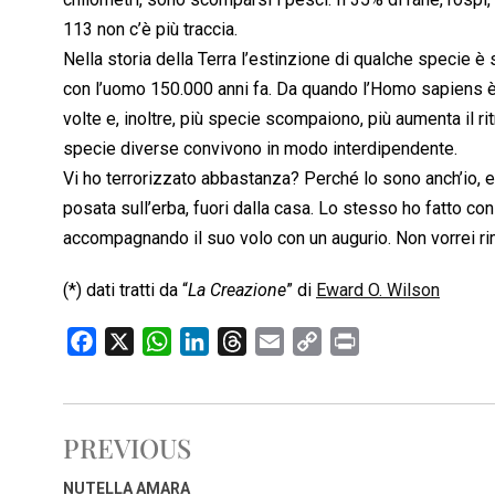
113 non c’è più traccia.
Nella storia della Terra l’estinzione di qualche specie 
con l’uomo 150.000 anni fa. Da quando l’Homo sapiens è 
volte e, inoltre, più specie scompaiono, più aumenta il r
specie diverse convivono in modo interdipendente.
Vi ho terrorizzato abbastanza? Perché lo sono anch’io, 
posata sull’erba, fuori dalla casa. Lo stesso ho fatto co
accompagnando il suo volo con un augurio. Non vorrei rima
(*) dati tratti da “
La Creazione
” di
Eward O. Wilson
F
X
W
L
T
E
C
P
a
h
i
h
m
o
r
c
a
n
r
a
p
i
e
t
k
e
i
y
n
PREVIOUS
b
s
e
a
l
L
t
o
A
d
d
i
NUTELLA AMARA