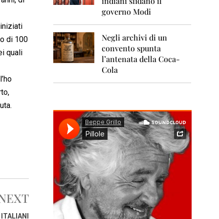
indiani sfidano il
0
1
governo Modi
1
iniziati
Negli archivi di un
2
to di 100
0
convento spunta
i quali
1
l’antenata della Coca-
2
Cola
l’ho
2
0
to,
1
uta.
3
2
0
1
4
2
0
1
NEXT
5
ITALIANI
2