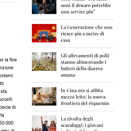
0
anni il denaro potrebbe
6
non servire più”
2
0
La Generazione che non
0
7
riesce più a uscire di
casa
2
0
0
Gli allevamenti di polli
ò la fine
8
stanno alimentando i
inzione
batteri della diarrea
2
umana
sistemi
0
0
ti
9
In Cina ora si affitta
 sta
mezzo letto: la nuova
2
uccelli
frontiera del risparmio
0
specie di
1
0
ita
La rivolta degli
 50.000
scarafaggi: i giovani
2
anni, di