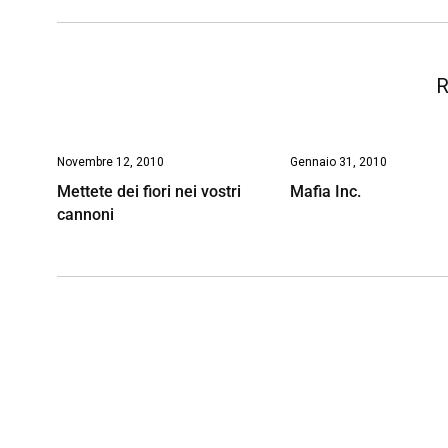
o
p
I
s
n
k
p
n
k
R
Novembre 12, 2010
Gennaio 31, 2010
Mettete dei fiori nei vostri
Mafia Inc.
cannoni