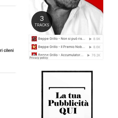
0
1
6
i cileni