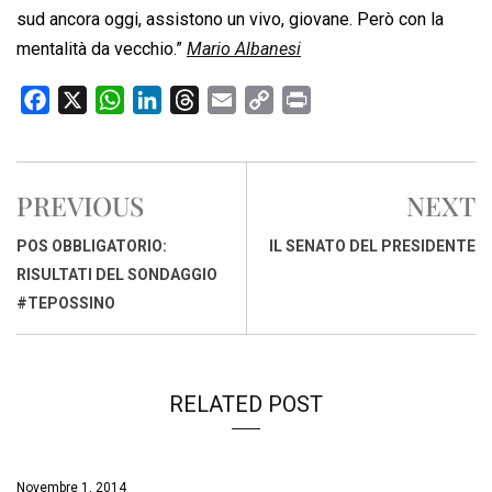
sud ancora oggi, assistono un vivo, giovane. Però con la
mentalità da vecchio.”
Mario Albanesi
F
X
W
L
T
E
C
P
a
h
i
h
m
o
r
c
a
n
r
a
p
i
e
t
k
e
i
y
n
PREVIOUS
NEXT
b
s
e
a
l
L
t
o
A
d
d
i
POS OBBLIGATORIO:
IL SENATO DEL PRESIDENTE
o
p
I
s
n
RISULTATI DEL SONDAGGIO
k
p
n
k
#TEPOSSINO
RELATED POST
Novembre 1, 2014