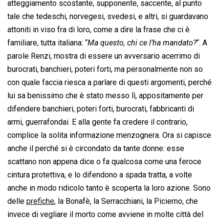
atteggiamento scostante, supponente, saccente, al punto
tale che tedeschi, norvegesi, svedesi, e altri, si guardavano
attoniti in viso fra di loro, come a dire la frase che ci è
familiare, tutta italiana: “
Ma questo, chi ce l’ha mandato?
“. A
parole Renzi, mostra di essere un avversario acerrimo di
burocrati, banchieri, poteri forti, ma personalmente non so
con quale faccia riesca a parlare di questi argomenti, perché
lui sa benissimo che è stato messo lì, appositamente per
difendere banchieri, poteri forti, burocrati, fabbricanti di
armi, guerrafondai. E alla gente fa credere il contrario,
complice la solita informazione menzognera. Ora si capisce
anche il perché si è circondato da tante donne: esse
scattano non appena dice o fa qualcosa come una feroce
cintura protettiva, e lo difendono a spada tratta, a volte
anche in modo ridicolo tanto è scoperta la loro azione. Sono
delle
prefiche
, la Bonafè, la Serracchiani, la Picierno, che
invece di vegliare il morto come avviene in molte città del