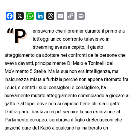
F
X
W
L
T
E
C
P
a
h
i
h
m
o
r
“P
ensavamo che il premier durante il primo e a
c
a
n
r
a
p
i
e
tutt’oggi unico confronto televisivo in
t
k
e
i
y
n
b
s
e
a
l
L
t
streaming avesse capito, il giusto
o
A
d
d
i
atteggiamento da adottare nei confronti delle persone che
o
p
I
s
n
aveva davanti, principalmente Di Maio e Toninelli del
k
p
n
k
MoVimento 5 Stelle. Ma la sua non era intelligenza, ma
insicurezza mista a furbizia perché non appena ritornato fra
i suoi, e sentiti i suoi consigliori e consigliore, ha
nuovamente mutato atteggiamento cominciando a giocare al
gatto e al topo, dove non si capisce bene chi sia il gatto.
D’altra parte, bastava un po’ seguire la sua esibizione al
Parlamento europeo: sembrava il figlio di Berlusconi che
anziché dare del Kapò a qualcuno ha inalberato un