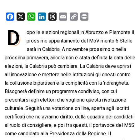
F
X
W
L
T
E
C
P
a
h
i
h
m
o
r
D
opo le elezioni regionali in Abruzzo e Piemonte il
c
a
n
r
a
p
i
e
prossimo appuntamento del MoVimento 5 Stelle
t
k
e
i
y
n
b
s
e
a
l
L
t
sarà in Calabria. A novembre prossimo o nella
o
A
d
d
i
prossima primavera, ancora non è stata definita la data delle
o
p
I
s
n
elezioni, la Calabria può cambiare. La Calabria deve aprirsi
k
p
n
k
all’innovazione e mettere nelle istituzioni gli onesti contro
la collusione bipartisan e la complicità con la ‘ndrangheta.
Bisognerà definire un programma condiviso, con cui
presentarsi agli elettori che vogliono questa rivoluzione
culturale. Seguirà una votazione on line, aperta agli iscritti
certificati che ne avranno diritto, della squadra dei candidati
al ruolo di consigliere, e poi fra questi, il portavoce del M5S
come candidato alla Presidenza della Regione. Il