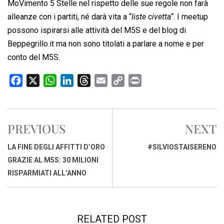
MoVimento 5 Stelle nel rispetto delle sue regole non farà
alleanze con i partiti, né darà vita a “
liste civetta
“. I meetup
possono ispirarsi alle attività del M5S e del blog di
Beppegrillo.it ma non sono titolati a parlare a nome e per
conto del M5S.
F
X
W
L
T
E
C
P
a
h
i
h
m
o
r
c
a
n
r
a
p
i
e
t
k
e
i
y
n
PREVIOUS
NEXT
b
s
e
a
l
L
t
o
A
d
d
i
LA FINE DEGLI AFFITTI D’ORO
#SILVIOSTAISERENO
o
p
I
s
n
GRAZIE AL M5S: 30 MILIONI
k
p
n
k
RISPARMIATI ALL’ANNO
RELATED POST