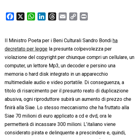
F
X
W
L
T
E
C
P
a
h
i
h
m
o
r
c
a
n
r
a
p
i
Il Ministro Poeta per i Beni Culturali Sandro Bondi
e
t
k
e
i
y
n
ha
b
s
e
a
l
L
t
decretato per legge
la presunta colpevolezza per
o
A
d
d
i
violazione del copyright per chiunque compri un cellulare, un
o
p
I
s
n
computer, un lettore Mp3, un decoder e persino una
k
p
n
k
memoria o hard disk integrato in un apparecchio
multimediale audio e video portatile. Di conseguenza, a
titolo di risarcimento per il presunto reato di duplicazione
abusiva, ogni riproduttore subirà un aumento di prezzo che
finirà alla Siae. Lo stesso meccanismo che ha fruttato alla
Siae 70 milioni di euro applicato a cd e dvd, ora le
permetterà di incassare 300 milioni. L’italiano viene
considerato pirata e delinquente a prescindere e, quindi,