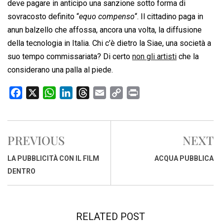
deve pagare in anticipo una sanzione sotto forma di
sovracosto definito “
equo compenso
“. Il cittadino paga in
anun balzello che affossa, ancora una volta, la diffusione
della tecnologia in Italia. Chi c’è dietro la Siae, una società a
suo tempo commissariata? Di certo
non gli artisti
che la
considerano una palla al piede.
F
X
W
L
T
E
C
P
a
h
i
h
m
o
r
c
a
n
r
a
p
i
e
t
k
e
i
y
n
PREVIOUS
NEXT
b
s
e
a
l
L
t
o
A
d
d
i
LA PUBBLICITÀ CON IL FILM
ACQUA PUBBLICA
o
p
I
s
n
DENTRO
k
p
n
k
RELATED POST