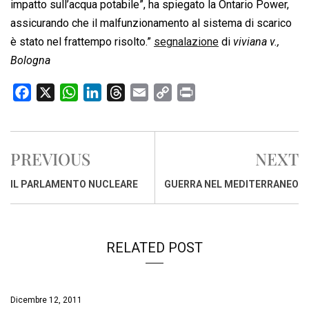
impatto sull’acqua potabile”, ha spiegato la Ontario Power,
assicurando che il malfunzionamento al sistema di scarico
è stato nel frattempo risolto.”
segnalazione
di
viviana v.,
Bologna
F
X
W
L
T
E
C
P
a
h
i
h
m
o
r
c
a
n
r
a
p
i
e
t
k
e
i
y
n
PREVIOUS
NEXT
b
s
e
a
l
L
t
o
A
d
d
i
IL PARLAMENTO NUCLEARE
GUERRA NEL MEDITERRANEO
o
p
I
s
n
k
p
n
k
RELATED POST
Dicembre 12, 2011