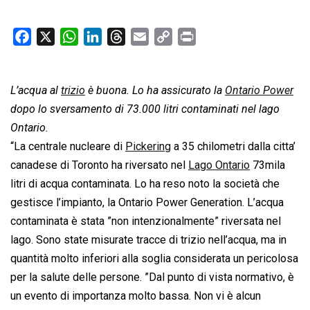
F
X
W
L
T
E
C
P
a
h
i
h
m
o
r
c
a
n
r
a
p
i
L’acqua al
e
trizio
t
è buona. Lo ha assicurato la
k
e
i
y
n
Ontario Power
b
s
e
a
l
L
t
dopo lo sversamento di 73.000 litri contaminati nel lago
o
A
d
d
i
Ontario.
o
p
I
s
n
“La centrale nucleare di
Pickering
a 35 chilometri dalla citta’
k
p
n
k
canadese di Toronto ha riversato nel
Lago Ontario
73mila
litri di acqua contaminata. Lo ha reso noto la società che
gestisce l’impianto, la Ontario Power Generation. L’acqua
contaminata è stata ”non intenzionalmente” riversata nel
lago. Sono state misurate tracce di trizio nell’acqua, ma in
quantità molto inferiori alla soglia considerata un pericolosa
per la salute delle persone. ”Dal punto di vista normativo, è
un evento di importanza molto bassa. Non vi è alcun