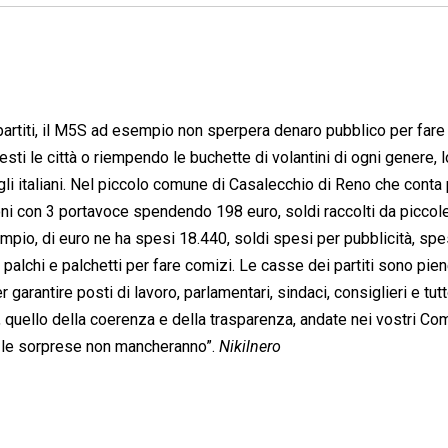
 partiti, il M5S ad esempio non sperpera denaro pubblico per fare
ti le città o riempendo le buchette di volantini di ogni genere, l
i gli italiani. Nel piccolo comune di Casalecchio di Reno che conta
zioni con 3 portavoce spendendo 198 euro, soldi raccolti da piccol
mpio, di euro ne ha spesi 18.440, soldi spesi per pubblicità, sp
 palchi e palchetti per fare comizi. Le casse dei partiti sono pien
arantire posti di lavoro, parlamentari, sindaci, consiglieri e tutt
o, quello della coerenza e della trasparenza, andate nei vostri Co
o, le sorprese non mancheranno”.
Nikilnero