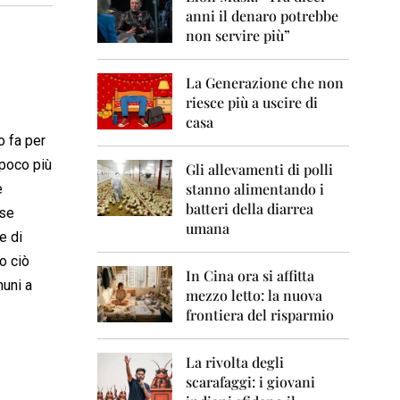
0
anni il denaro potrebbe
6
non servire più”
2
0
La Generazione che non
0
7
riesce più a uscire di
casa
2
o fa per
0
 poco più
0
Gli allevamenti di polli
8
stanno alimentando i
e
batteri della diarrea
ese
2
umana
0
e di
0
o ciò
9
In Cina ora si affitta
muni a
mezzo letto: la nuova
2
frontiera del risparmio
0
1
0
La rivolta degli
scarafaggi: i giovani
2