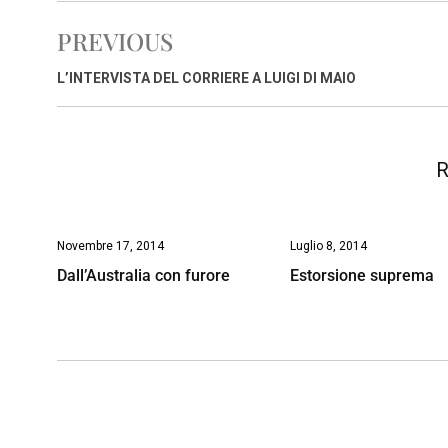
e
t
k
e
i
y
n
PREVIOUS
b
s
e
a
l
L
t
o
A
d
d
i
L’INTERVISTA DEL CORRIERE A LUIGI DI MAIO
o
p
I
s
n
k
p
n
k
R
Novembre 17, 2014
Luglio 8, 2014
Dall’Australia con furore
Estorsione suprema