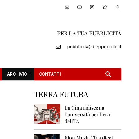
PER LA TUA PUBBLICITÀ
pubblicita@beppegrillo.it
ARCHIVIO
CONTATTI
TERRA FUTURA
2
0
La Cina ridisegna
0
l’università per l’era
5
dell’IA
2
0
Elon Musk: “Tra dieci