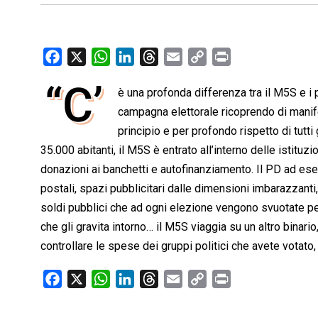
F
X
W
L
T
E
C
P
a
h
i
h
m
o
r
“C’
è una profonda differenza tra il M5S e i
c
a
n
r
a
p
i
e
t
campagna elettorale ricoprendo di manifes
k
e
i
y
n
b
s
e
a
l
L
t
principio e per profondo rispetto di tutt
o
A
d
d
i
35.000 abitanti, il M5S è entrato all’interno delle istitu
o
p
I
s
n
donazioni ai banchetti e autofinanziamento. Il PD ad ese
k
p
n
k
postali, spazi pubblicitari dalle dimensioni imbarazzanti,
soldi pubblici che ad ogni elezione vengono svuotate per g
che gli gravita intorno… il M5S viaggia su un altro binari
controllare le spese dei gruppi politici che avete votat
F
X
W
L
T
E
C
P
a
h
i
h
m
o
r
c
a
n
r
a
p
i