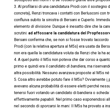
3. Al profilarsi di una candidatura Prodi con il sostegn
concreta), Renzi troncava i contatti con Berlusconi con tr
confluiva subito la sinistra di Bersani e Cuperlo. Imme
elemento di divisione
. Dunque è inesatto dire che la ca
scrutini:
ad affossare la candidatura del Propfessore
Bersani conferma che, se non si fosse trovato laccordo 
Prodi (con la relativa apertura al M5s) era usata da Be
non era quella la candidatura voluta da Renzi che la ha a
4. A quel punto il M5s non poteva che dar corso a quanto
primo e quindi era il 
candidato di bandiera
, ma riservan
altra possibilità. Nessuno avanzava proposte al M5s né su
5. Cosa altro avrebbe potuto fare il M5s? Ovviamente
i 
avevano alcuna probabilità di essere eletti perché nessun 
tenersi fuori votando un candidato di bandiera o scheda b
effettivamente 
papabili
. Nel primo caso esponendosi all
nel secondo di 
sporcarsi le mani
. Il M5s ha provato a i