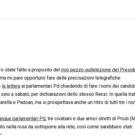
o state fatte a proposito del
mio pezzo sullelezione del Presid
ma mi pare opportuno fare delle precisazioni telegrafiche:
o
la lettera
ai parlamentari Pd chiedendo di fare i nomi dei candidat
 sino a sabato, per dichiarazioni dello stesso Renzi. In quella trat
ella e Padoan, ma si prospettava anche un ritiro di tutti tre i no
inque parlamentari Pd
, tre civatiani e due amici stretti di Prodi 
to nella rosa da sottoporre alla rete, così come sarebbero stati
e.