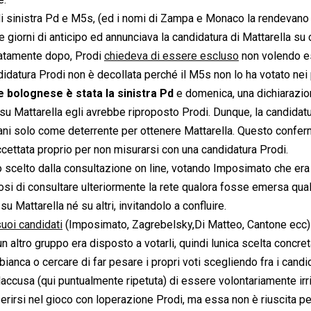
o di sinistra Pd e M5s, (ed i nomi di Zampa e Monaco la rendevano
e giorni di anticipo ed annunciava la candidatura di Mattarella su 
diatamente dopo, Prodi
chiedeva di essere escluso
non volendo e
ndidatura Prodi non è decollata perché il M5s non lo ha votato nei
 bolognese è stata la sinistra Pd
e domenica, una dichiarazio
su Mattarella egli avrebbe riproposto Prodi. Dunque, la candidatu
rsani solo come deterrente per ottenere Mattarella. Questo confe
ccettata proprio per non misurarsi con una candidatura Prodi.
 scelto dalla consultazione on line, votando Imposimato che era 
dosi di consultare ulteriormente la rete qualora fosse emersa qua
 Mattarella né su altri, invitandolo a confluire.
suoi candidati
(Imposimato, Zagrebelsky,Di Matteo, Cantone ecc)
altro gruppo era disposto a votarli, quindi lunica scelta concret
ianca o cercare di far pesare i propri voti scegliendo fra i candi
accusa (qui puntualmente ripetuta) di essere volontariamente irri
nserirsi nel gioco con loperazione Prodi, ma essa non è riuscita 