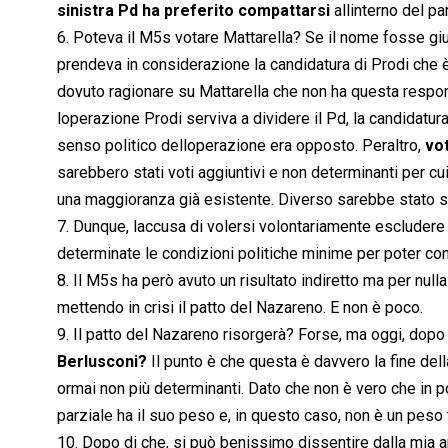
sinistra Pd ha preferito compattarsi
allinterno del par
6. Poteva il M5s votare Mattarella? Se il nome fosse gi
prendeva in considerazione la candidatura di Prodi che è 
dovuto ragionare su Mattarella che non ha questa respons
loperazione Prodi serviva a dividere il Pd, la candidatura
senso politico delloperazione era opposto. Peraltro,
vot
sarebbero stati voti aggiuntivi e non determinanti per c
una maggioranza già esistente. Diverso sarebbe stato se 
7. Dunque, laccusa di volersi volontariamente escludere 
determinate le condizioni politiche minime per poter co
8. Il M5s ha però avuto un risultato indiretto ma per null
mettendo in crisi il patto del Nazareno. E non è poco.
9. Il patto del Nazareno risorgerà? Forse, ma oggi, dopo
Berlusconi?
Il punto è che questa è davvero la fine del
ormai non più determinanti. Dato che non è vero che in pol
parziale ha il suo peso e, in questo caso, non è un peso 
10. Dopo di che, si può benissimo dissentire dalla mia an