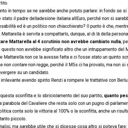
tito.
unto in tempo se ne sarebbe anche potuto parlare: in fondo se si
stato il padre delladesione italiana allEuro, perché non si sareb
abilità ed è un politico non chiacchierato? Il punto è che, mentr
 Mattarella è servita a compattarlo, dunque, al di là della persona,
are Mattarella al 4 scrutinio non avrebbe cambiato nulla
, p
ui questo non avrebbe significato altro che un intruppamento del 
Mattarella non ce la avesse fatta e ci fosse stato un quinto scr
e non 
contare
 non regge, perché il M5s ci ha provato, ma non si
nvergere su un candidato.
a irrilevante avendo spinto Renzi a rompere le trattative con Berlu
 questa sconfitta e lo sbriciolamento del suo partito,
quanto pe
la parabola del Cavaliere che resta solo con un pugno di parlamen
itica conta solo la vittoria al 100% o la sconfitta, anche un risult
tanto piccolo.
alisi, ma sarebbe utile che si dicesse cosa altro si poteva fare: