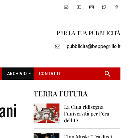
PER LA TUA PUBBLICITÀ
pubblicita@beppegrillo.it
ARCHIVIO
CONTATTI
TERRA FUTURA
2
ani
0
La Cina ridisegna
0
l’università per l’era
5
dell’IA
2
0
Elon Musk: “Tra dieci