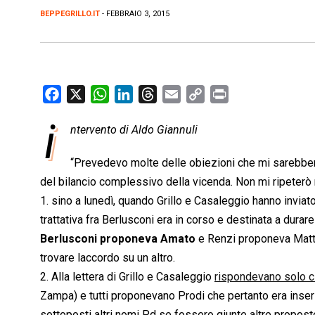
BEPPEGRILLO.IT
- FEBBRAIO 3, 2015
F
X
W
L
T
E
C
P
a
h
i
h
m
o
r
i
ntervento di Aldo Giannuli
c
a
n
r
a
p
i
e
t
k
e
i
y
n
“Prevedevo molte delle obiezioni che mi sarebber
b
s
e
a
l
L
t
del bilancio complessivo della vicenda. Non mi ripeterò 
o
A
d
d
i
1. sino a lunedì, quando Grillo e Casaleggio hanno inviat
o
p
I
s
n
trattativa fra Berlusconi era in corso e destinata a durare
k
p
n
k
Berlusconi proponeva Amato
e Renzi proponeva Mattar
trovare laccordo su un altro.
2. Alla lettera di Grillo e Casaleggio
rispondevano solo c
Zampa) e tutti proponevano Prodi che pertanto era inseri
sottoposti altri nomi Pd se fossero giunte altre propost