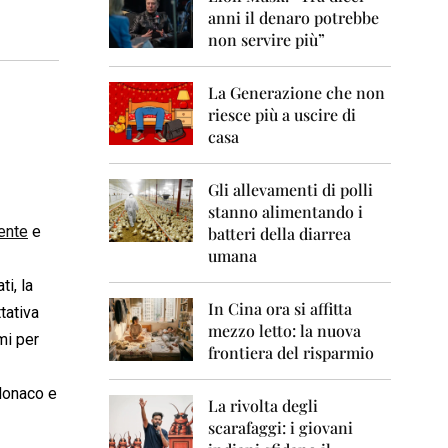
0
anni il denaro potrebbe
6
non servire più”
2
0
La Generazione che non
0
7
riesce più a uscire di
casa
2
0
0
Gli allevamenti di polli
8
stanno alimentando i
ente
e
batteri della diarrea
2
umana
0
0
i, la
9
In Cina ora si affitta
tativa
mezzo letto: la nuova
2
mi per
frontiera del risparmio
0
1
0
(Monaco e
La rivolta degli
scarafaggi: i giovani
2