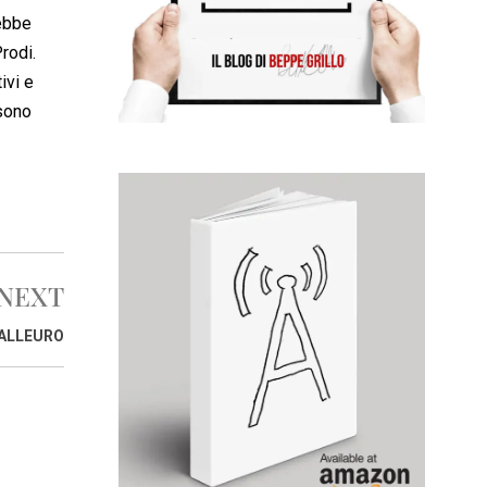
rebbe
rodi.
ivi e
 sono
NEXT
DALLEURO