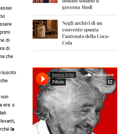
indiani sfidano il
0
1
governo Modi
 assai
1
cui
Negli archivi di un
2
ssere
0
convento spunta
 primi
1
l’antenata della Coca-
2
ne di
Cola
ra di
2
0
rma che
1
3
riuscito
2
lche
0
1
4
 non
a era: o
2
0
dati
1
levanti,
5
perché
la
2