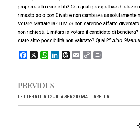
proporre altri candidati? Con quali prospettive di elezio
rimasto solo con Civati e non cambiava assolutamente n
Votare Mattarella? Il M5S non sarebbe affatto diventato 
non richiesti. Limitarsi a votare il candidato di bandiera?
state altre possibilità non valutate? Quali?”
Aldo Giannul
F
X
W
L
T
E
C
P
a
h
i
h
m
o
r
c
a
n
r
a
p
i
e
t
k
e
i
y
n
PREVIOUS
b
s
e
a
l
L
t
o
A
d
d
i
LETTERA DI AUGURI A SERGIO MATTARELLA
o
p
I
s
n
k
p
n
k
R