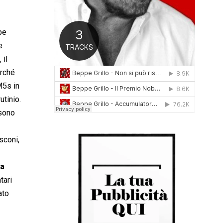
0
1
6
be
e
 il
erché
M5s in
utinio.
 sono
sconi,
sa
tari
ato