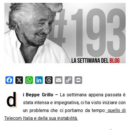
F
X
W
L
T
E
C
P
a
h
i
h
m
o
r
d
i Beppe Grillo –
La settimana appena passata è
c
a
n
r
a
p
i
e
stata intensa e impegnativa, ci ha visto iniziare con
t
k
e
i
y
n
b
s
e
a
l
L
t
un problema che ci portiamo da tempo:
quello di
o
A
d
d
i
Telecom Italia e della sua instabilità.
o
p
I
s
n