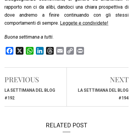
rapporto non ci da alibi, dandoci una chiara prospettiva di
dove andremo a finire continuando con gli stessi
comportamenti di sempre.
Leggete e condividete!
Buona settimana a tutti.
F
X
W
L
T
E
C
P
a
h
i
h
m
o
r
c
a
n
r
a
p
i
e
t
k
e
i
y
n
PREVIOUS
NEXT
b
s
e
a
l
L
t
o
A
d
d
i
LA SETTIMANA DEL BLOG
LA SETTIMANA DEL BLOG
o
p
I
s
n
#192
#194
k
p
n
k
RELATED POST