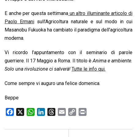
E anche per questa settimana
un altro illuminante articolo di
Paolo Ermani
sull’Agricoltura naturale e sul modo in cui
Masanobu Fukuoka ha cambiato il paradigma dell’agricoltura
moderna.
Vi ricordo l’appuntamento con il seminario di parole
guerriere. Il 17 Maggio a Roma. Il titolo è
Anima e ambiente.
Solo una rivoluzione ci salverà!
Tutte le info qui.
Come sempre vi auguro una felice domenica.
Beppe
F
X
W
L
T
E
C
P
a
h
i
h
m
o
r
c
a
n
r
a
p
i
e
t
k
e
i
y
n