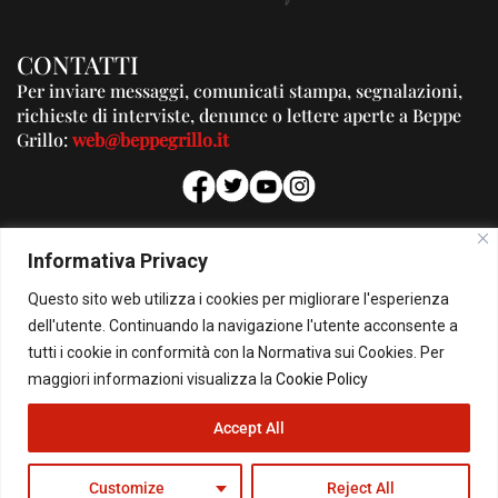
CONTATTI
Per inviare messaggi, comunicati stampa, segnalazioni,
richieste di interviste, denunce o lettere aperte a Beppe
Grillo:
web@beppegrillo.it
PUBBLICITA'
Informativa Privacy
Per la tua pubblicità su questo Blog:
Questo sito web utilizza i cookies per migliorare l'esperienza
pubblicita@beppegrillo.it
dell'utente. Continuando la navigazione l'utente acconsente a
tutti i cookie in conformità con la Normativa sui Cookies. Per
HOMEPAGE
COOKIE POLICY
PRIVACY POLICY
CONTATTI
maggiori informazioni visualizza la
Cookie Policy
Accept All
© Copyright 2026 - Il Blog di Beppe Grillo. All Rights Reserved - Powered by
happygrafic.com
Customize
Reject All