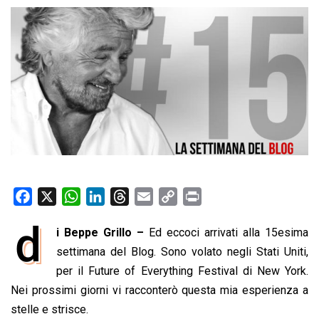
F
X
W
L
T
E
C
P
a
h
i
h
m
o
r
d
i Beppe Grillo –
Ed eccoci arrivati alla 15esima
c
a
n
r
a
p
i
e
settimana del Blog. Sono volato negli Stati Uniti,
t
k
e
i
y
n
b
s
e
a
l
L
t
per il Future of Everything Festival di New York.
o
A
d
d
i
Nei prossimi giorni vi racconterò questa mia esperienza a
o
p
I
s
n
stelle e strisce.