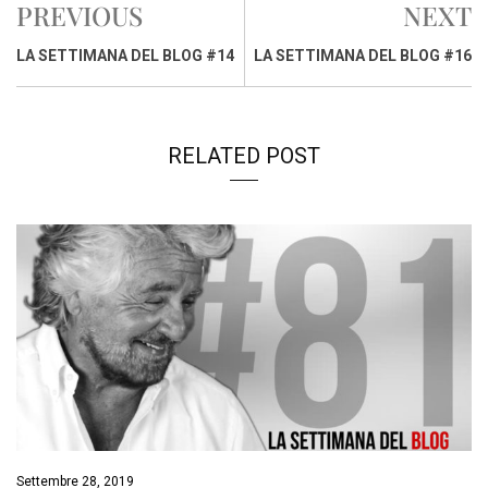
PREVIOUS
NEXT
b
s
e
a
l
L
t
o
A
d
d
i
LA SETTIMANA DEL BLOG #14
LA SETTIMANA DEL BLOG #16
o
p
I
s
n
k
p
n
k
RELATED POST
Settembre 28, 2019