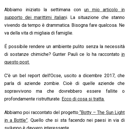
k
p
n
k
Abbiamo iniziato la settimana con
un mio articolo in
supporto dei marittimi italian
i. La situazione che stanno
vivendo da tempo è drammatica. Bisogna fare qualcosa. Ne
va della vita di migliaia di famiglie.
É possibile rendere un ambiente pulito senza la necessità
di sostanze chimiche? Gunter Pauli ce lo ha raccontato
in
questo post.
C’è un bel report dell’Ocse, uscito a dicembre 2017, che
parla di aziende zombie. Cioè di quelle aziende che
sopravvivono ma che dovrebbero essere fallite o
profondamente ristrutturate.
Ecco di cosa si tratta.
Abbiamo poi raccontato del progetto
“Botty – The Sun Light
in a Bottle”
. Quello che si sta facendo nei paesi in via di
sviluppo è davvero interessante.