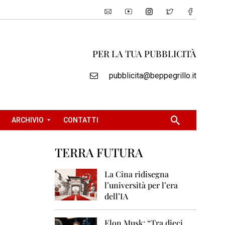
PER LA TUA PUBBLICITÀ
pubblicita@beppegrillo.it
ARCHIVIO
CONTATTI
TERRA FUTURA
2
0
La Cina ridisegna
0
l’università per l’era
5
dell’IA
2
0
Elon Musk: “Tra dieci