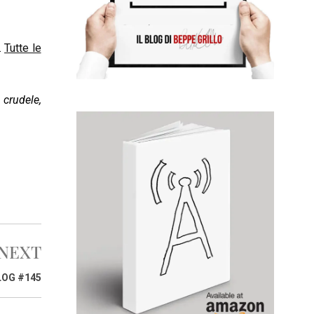
.
Tutte le
 crudele,
NEXT
LOG #145