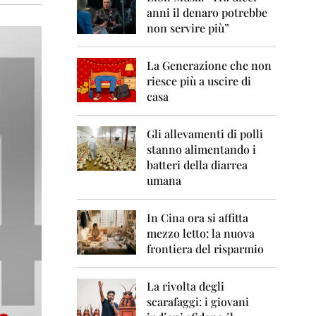
0
anni il denaro potrebbe
6
non servire più”
2
0
La Generazione che non
0
7
riesce più a uscire di
casa
2
0
0
Gli allevamenti di polli
8
stanno alimentando i
batteri della diarrea
2
umana
0
0
9
In Cina ora si affitta
mezzo letto: la nuova
2
frontiera del risparmio
0
1
0
La rivolta degli
scarafaggi: i giovani
2