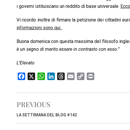
i governi istituiscano un reddito di base universale.
Ecco
Vi ricordo inoltre di firmare la petizione dei cittadini eu
informazioni sono qui.
Buona domenica con questa massima del filosofo ingles
è un segno di merito essere in contrasto con esso.”
L’Elevato
F
X
W
L
T
E
C
P
a
h
i
h
m
o
r
c
a
n
r
a
p
i
e
t
k
e
i
y
n
PREVIOUS
b
s
e
a
l
L
t
o
A
d
d
i
LA SETTIMANA DEL BLOG #142
o
p
I
s
n
k
p
n
k