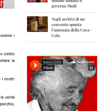
indiani sfidano il
0
1
governo Modi
1
Negli archivi di un
2
0
convento spunta
1
l’antenata della Coca-
2
Cola
nsieme i
2
0
1
so contro
3
ontare la
2
0
1
4
 i nostri
2
0
1
la verità
5
specchio,
2