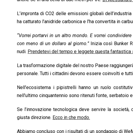
L’impronta di CO2 delle emissioni globali dell’industria 
ha catturato l’anidride carbonica e l’ha convertita in carb
“Vorrei portarvi in un altro mondo. E vorrei condividere
con meno di un dollaro al giorno.”
Inizia così Bunker R
nudi.
Prendetevi del tempo e leggete questa fantastica s
La trasformazione digitale del nostro Paese raggiungerà i ri
personale. Tutti i cittadini devono essere coinvolti e t
Nell’ecosistema i pipistrelli hanno un ruolo costituti
nell’ultimo cinquantennio sono ritenuti fonte, serbatoio e 
Se l’innovazione tecnologica deve servire la società, de
giusta direzione.
Ecco in che modo.
Abbiamo concluso con i risultati di un sondaggio di We