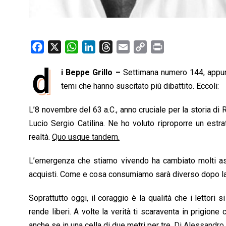
F
X
W
L
T
E
C
P
a
h
i
h
m
o
r
d
i Beppe Grillo –
Settimana numero 144, appunt
c
a
n
r
a
p
i
e
temi che hanno suscitato più dibattito. Eccoli:
t
k
e
i
y
n
b
s
e
a
l
L
t
L’8 novembre del 63 a.C., anno cruciale per la storia d
o
A
d
d
i
Lucio Sergio Catilina. Ne ho voluto riproporre un estratt
o
p
I
s
n
realtà.
Quo usque tandem.
k
p
n
k
L’emergenza che stiamo vivendo ha cambiato molti aspe
acquisti. Come e cosa consumiamo sarà diverso dopo l
Soprattutto oggi, il coraggio è la qualità che i lettor
rende liberi. A volte la verità ti scaraventa in prigio
anche se in una cella di due metri per tre.
Di Alessandro 