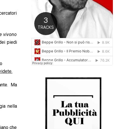
0
1
cercatori
6
he vivono
dei piedi
lo
idete.
iante. Ma
gia nella
liano che