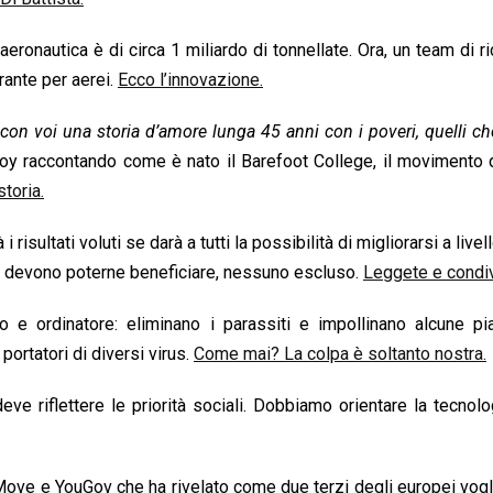
aeronautica è di circa 1 miliardo di tonnellate. Ora, un team di ri
urante per aerei.
Ecco l’innovazione.
 con voi una storia d’amore lunga 45 anni con i poveri, quelli c
oy raccontando come è nato il Barefoot College, il movimento 
toria.
sultati voluti se darà a tutti la possibilità di migliorarsi a livel
utti devono poterne beneficiare, nessuno escluso.
Leggete e condiv
vo e ordinatore: eliminano i parassiti e impollinano alcune p
portatori di diversi virus.
Come mai? La colpa è soltanto nostra.
ve riflettere le priorità sociali. Dobbiamo orientare la tecnolo
Move e YouGov che ha rivelato come due terzi degli europei vog