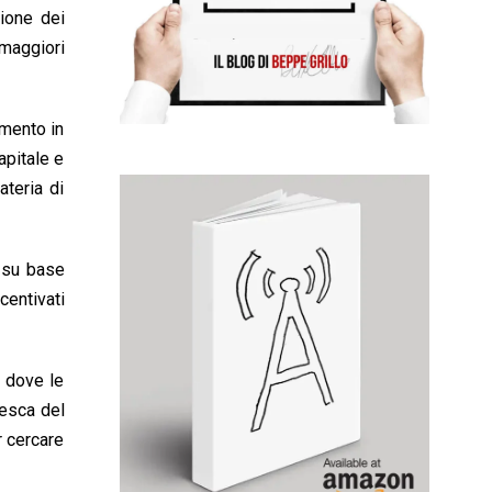
zione dei
 maggiori
amento in
apitale e
ateria di
, su base
centivati
” dove le
tesca del
r cercare