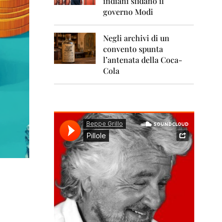
indiani sfidano il
0
1
governo Modi
1
Negli archivi di un
2
0
convento spunta
1
l’antenata della Coca-
2
Cola
2
0
1
3
2
0
1
4
2
0
1
5
2