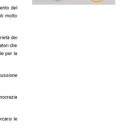
mento del
li molto
rietà dei
atori che
le per la
scussione
emocrazia
rcarsi le