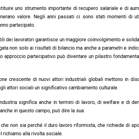
costituire uno strumento importante di recupero salariale e di au
erano valore. Negli anni passati ci sono stati momenti di uti
hanno partecipato.
tili dei lavoratori garantisce un maggiore coinvolgimento e solida
ata non solo ai risultati di bilancio ma anche a parametri e indic
ovo approccio partecipativo può diventare un pilastro fondamenta
e crescente di nuovi attori industriali globali mettono in di
li attori sociali un significativo cambiamento culturale.
industria significa anche in termini di lavoro, di welfare e di d
a, anche in questo campo, può dire la sua.
che non sia perché il duro lavoro riformista, che richiede di spo
richiamo alla rivolta sociale.