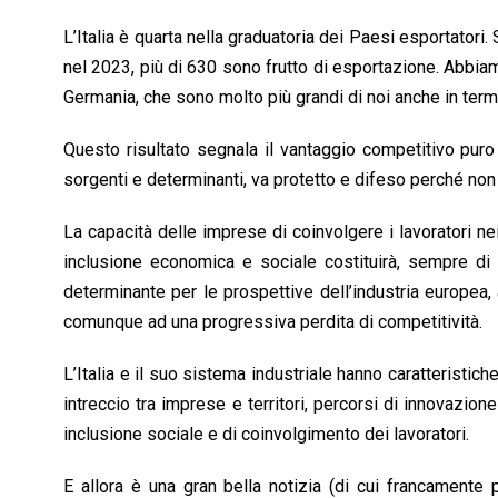
e
t
k
e
i
y
n
b
s
e
a
l
L
t
L’Italia è quarta nella graduatoria dei Paesi esportatori. 
o
A
d
d
i
nel 2023, più di 630 sono frutto di esportazione. Abbia
o
p
I
s
n
Germania, che sono molto più grandi di noi anche in term
k
p
n
k
Questo risultato segnala il vantaggio competitivo puro
sorgenti e determinanti, va protetto e difeso perché no
La capacità delle imprese di coinvolgere i lavoratori ne
inclusione economica e sociale costituirà, sempre di 
determinante per le prospettive dell’industria europea,
comunque ad una progressiva perdita di competitività.
L’Italia e il suo sistema industriale hanno caratteristic
intreccio tra imprese e territori, percorsi di innovazio
inclusione sociale e di coinvolgimento dei lavoratori.
E allora è una gran bella notizia (di cui francamente