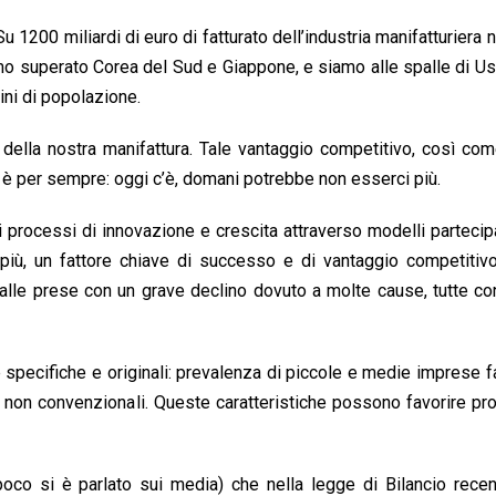
Su 1200 miliardi di euro di fatturato dell’industria manifatturiera 
mo superato Corea del Sud e Giappone, e siamo alle spalle di Us
ini di popolazione.
 della nostra manifattura. Tale vantaggio competitivo, così co
n è per sempre: oggi c’è, domani potrebbe non esserci più.
i processi di innovazione e crescita attraverso modelli partecipa
più, un fattore chiave di successo e di vantaggio competitivo
 alle prese con un grave declino dovuto a molte cause, tutte co
he specifiche e originali: prevalenza di piccole e medie imprese fa
ne non convenzionali. Queste caratteristiche possono favorire pr
 poco si è parlato sui media) che nella legge di Bilancio rec