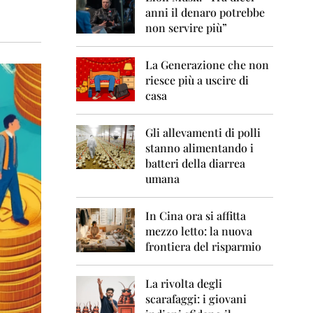
0
anni il denaro potrebbe
6
non servire più”
2
0
La Generazione che non
0
7
riesce più a uscire di
casa
2
0
0
Gli allevamenti di polli
8
stanno alimentando i
batteri della diarrea
2
umana
0
0
9
In Cina ora si affitta
mezzo letto: la nuova
2
frontiera del risparmio
0
1
0
La rivolta degli
scarafaggi: i giovani
2