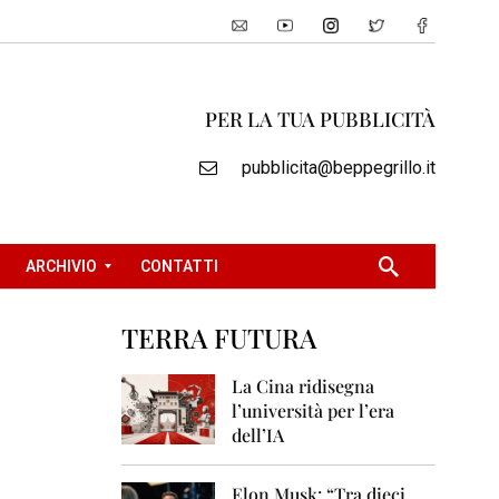
PER LA TUA PUBBLICITÀ
pubblicita@beppegrillo.it
ARCHIVIO
CONTATTI
TERRA FUTURA
2
0
La Cina ridisegna
0
l’università per l’era
5
dell’IA
2
0
Elon Musk: “Tra dieci