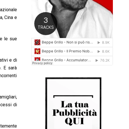
0
nazionale
1
6
a, Cina e
me le sue
tivi e di
. E sarà
ncorrenti
migliari,
ocessi di
entemente