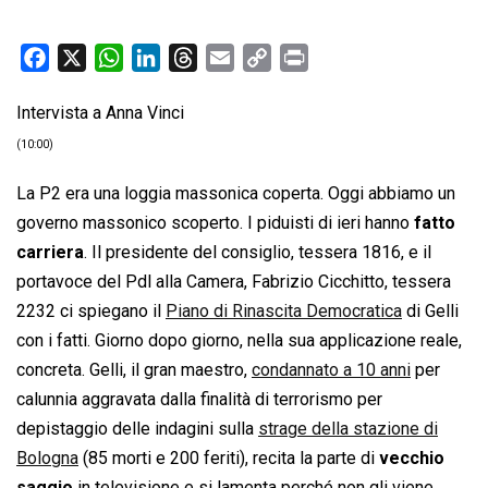
F
X
W
L
T
E
C
P
a
h
i
h
m
o
r
Intervista a Anna Vinci
c
a
n
r
a
p
i
e
t
k
e
i
y
n
(10:00)
b
s
e
a
l
L
t
La P2 era una loggia massonica coperta. Oggi abbiamo un
o
A
d
d
i
governo massonico scoperto. I piduisti di ieri hanno
fatto
o
p
I
s
n
carriera
. Il presidente del consiglio, tessera 1816, e il
k
p
n
k
portavoce del Pdl alla Camera, Fabrizio Cicchitto, tessera
2232 ci spiegano il
Piano di Rinascita Democratica
di Gelli
con i fatti. Giorno dopo giorno, nella sua applicazione reale,
concreta. Gelli, il gran maestro,
condannato a 10 anni
per
calunnia aggravata dalla finalità di terrorismo per
depistaggio delle indagini sulla
strage della stazione di
Bologna
(85 morti e 200 feriti), recita la parte di
vecchio
saggio
in televisione e si lamenta perché non gli viene