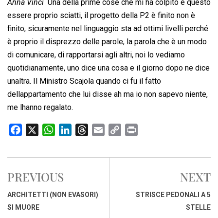
Anna Vinci 
Una della prime cose che mi ha colpito è questo
essere proprio sciatti, il progetto della P2 è finito non è
finito, sicuramente nel linguaggio sta ad ottimi livelli perché
è proprio il disprezzo delle parole, la parola che è un modo
di comunicare, di rapportarsi agli altri, noi lo vediamo
quotidianamente, uno dice una cosa e il giorno dopo ne dice
unaltra. Il Ministro Scajola quando ci fu il fatto
dellappartamento che lui disse ah ma io non sapevo niente,
me lhanno regalato.
F
X
W
L
T
E
C
P
a
h
i
h
m
o
r
c
a
n
r
a
p
i
e
t
k
e
i
y
n
PREVIOUS
NEXT
b
s
e
a
l
L
t
o
A
d
d
i
ARCHITETTI (NON EVASORI)
STRISCE PEDONALI A 5
o
p
I
s
n
SI MUORE
STELLE