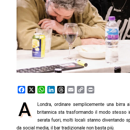
F
X
W
L
T
E
C
P
a
h
i
h
m
o
r
A
Londra, ordinare semplicemente una birra al
c
a
n
r
a
p
i
e
britannica sta trasformando il modo stesso i
t
k
e
i
y
n
b
s
e
a
l
L
t
serata fuori, molti locali stanno diventando sp
o
A
d
d
i
da social media; il bar tradizionale non basta più.