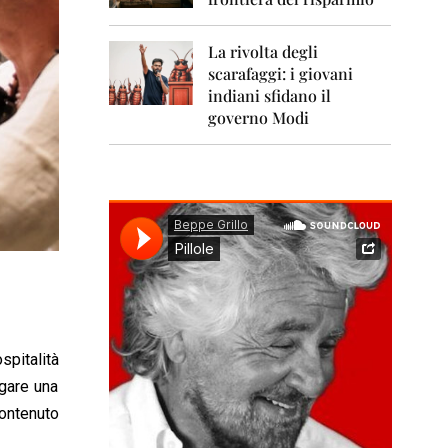
0
1
1
La rivolta degli
scarafaggi: i giovani
2
0
indiani sfidano il
1
governo Modi
2
2
0
1
3
2
0
1
4
2
pitalità
0
agare una
1
5
contenuto
2