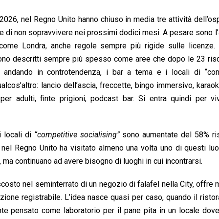
 2026, nel Regno Unito hanno chiuso in media tre attività dell’ospi
me di non sopravvivere nei prossimi dodici mesi. A pesare sono 
ttà come Londra, anche regole sempre più rigide sulle licenze. 
gono descritti sempre più spesso come aree che dopo le 23 ris
a andando in controtendenza, i bar a tema e i locali di “com
lcos’altro: lancio dell’ascia, freccette, bingo immersivo, karaok
 per adulti, finte prigioni, podcast bar. Si entra quindi per v
 locali di
“competitive socialising”
sono aumentate del 58% ris
nel Regno Unito ha visitato almeno una volta uno di questi luog
ma continuano ad avere bisogno di luoghi in cui incontrarsi.
osto nel seminterrato di un negozio di falafel nella City, offre 
ione registrabile. L’idea nasce quasi per caso, quando il ristor
te pensato come laboratorio per il pane pita in un locale dove 