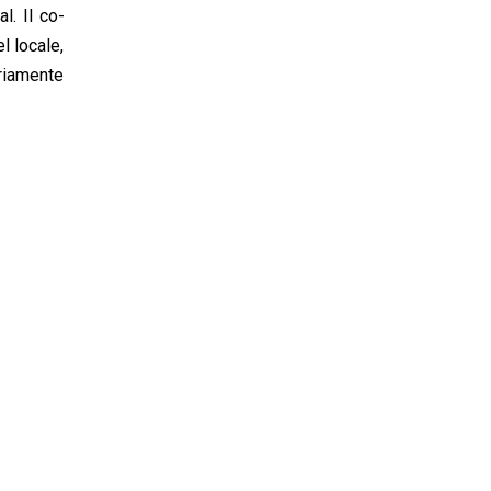
l. Il co-
l locale,
ariamente