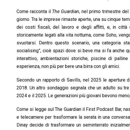
o
p
I
s
n
Come racconta il
The Guardian
, nel primo trimestre del
k
p
n
k
giorno. Tra le imprese rimaste aperte, una su cinque te
dei costi fiscali, del lavoro e degli affitti, e, in ci
storicamente legati alla vita notturna, come Soho, ven
svuotarsi. Dentro questo scenario, una categoria st
socialising”, cioè spazi dove si beve ma si fa anche qua
interattivo, ambientazioni storiche, piscine di palline
esperienza, non più per bere una birra con gli amici.
Secondo un rapporto di Savills, nel 2025 le aperture di
2018. Un altro sondaggio segnala che un adulto su tre 
2024 e il 2025. Le generazioni più giovani bevono meno, 
Come si legge sul The Guardian il First Podcast Bar, nasc
e telecamere per trasformare la serata in una conversaz
Dinay decide di trasformare un seminterrato inizialmen