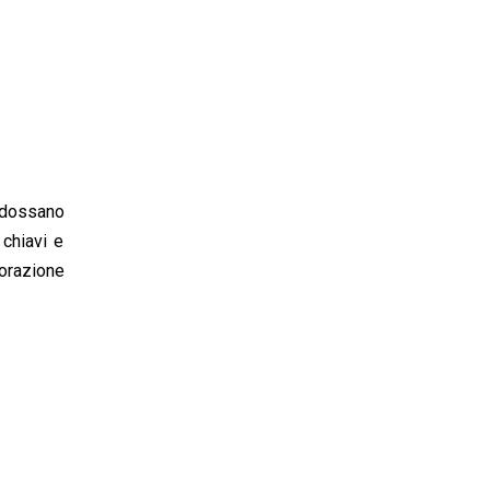
indossano
 chiavi e
borazione