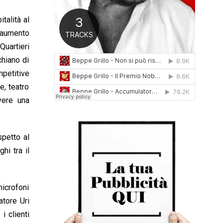
0
1
talità al
6
l’aumento
Quartieri
chiano di
petitive
e, teatro
ivere una
petto al
hi tra il
microfoni
atore Uri
i clienti