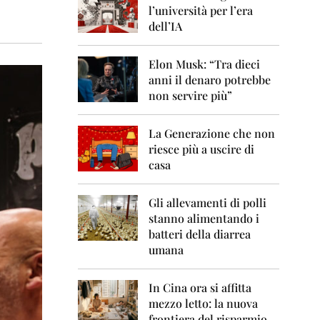
0
l’università per l’era
6
dell’IA
2
0
Elon Musk: “Tra dieci
0
anni il denaro potrebbe
7
non servire più”
2
0
La Generazione che non
0
8
riesce più a uscire di
casa
2
0
0
Gli allevamenti di polli
9
stanno alimentando i
batteri della diarrea
2
umana
0
1
0
In Cina ora si affitta
mezzo letto: la nuova
2
frontiera del risparmio