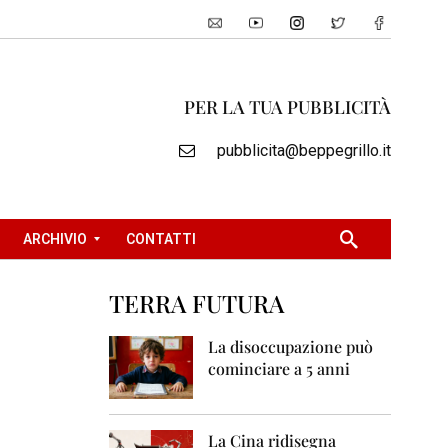
PER LA TUA PUBBLICITÀ
pubblicita@beppegrillo.it
ARCHIVIO
CONTATTI
TERRA FUTURA
2
0
La disoccupazione può
0
cominciare a 5 anni
5
2
0
La Cina ridisegna