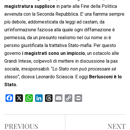
magistratura supplisce
in parte alla Fine della Politica
avvenuta con la Seconda Repubblica. E’ una fiamma sempre
più debole, addomesticata da leggi ad castam, da
un’informazione faziosa alla quale ogni diffamazione è
permessa, da un presunto realismo nel cui nome si è
persino giustificata la trattativa Stato-mafia. Per questo
governo
i magistrati sono un impiccio
, un ostacolo alle
Grandi Intese, colpevoli di mettere in discussione la pax
sociale, irresponsabili. “
Lo Stato non può processare sé
stesso
“, diceva Leonardo Sciascia. E oggi
Berlusconi è lo
Stato.
F
X
W
L
T
E
C
P
a
h
i
h
m
o
r
c
a
n
r
a
p
i
e
t
k
e
i
y
n
PREVIOUS
NEXT
b
s
e
a
l
L
t