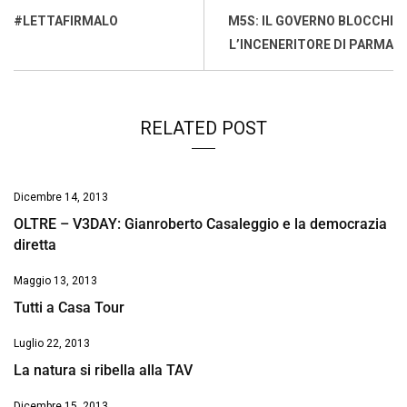
o
A
d
d
i
#LETTAFIRMALO
M5S: IL GOVERNO BLOCCHI
o
p
I
s
n
L’INCENERITORE DI PARMA
k
p
n
k
RELATED POST
Dicembre 14, 2013
OLTRE – V3DAY: Gianroberto Casaleggio e la democrazia
diretta
Maggio 13, 2013
Tutti a Casa Tour
Luglio 22, 2013
La natura si ribella alla TAV
Dicembre 15, 2013