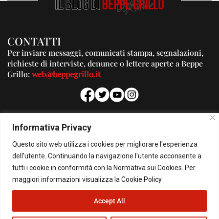
CONTATTI
Per inviare messaggi, comunicati stampa, segnalazioni,
richieste di interviste, denunce o lettere aperte a Beppe
Grillo:
web@beppegrillo.it
PUBBLICITA'
Informativa Privacy
Per la tua pubblicità su questo Blog:
Questo sito web utilizza i cookies per migliorare l'esperienza
pubblicita@beppegrillo.it
dell'utente. Continuando la navigazione l'utente acconsente a
tutti i cookie in conformità con la Normativa sui Cookies. Per
HOMEPAGE
COOKIE POLICY
PRIVACY POLICY
CONTATTI
maggiori informazioni visualizza la
Cookie Policy
Accept All
© Copyright 2026 - Il Blog di Beppe Grillo. All Rights Reserved - Powered by
happygrafic.com