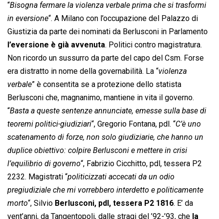
“
Bisogna fermare la violenza verbale prima che si trasformi
in eversione
“. A Milano con l’occupazione del Palazzo di
Giustizia da parte dei nominati da Berlusconi in Parlamento
l’eversione è già avvenuta
. Politici contro magistratura.
Non ricordo un sussurro da parte del capo del Csm. Forse
era distratto in nome della governabilità. La “
violenza
verbale
” è consentita se a protezione dello statista
Berlusconi che, magnanimo, mantiene in vita il governo.
“
Basta a queste sentenze annunciate, emesse sulla base di
teoremi politici-giudiziari
“, Gregorio Fontana, pdl. “
C’è uno
scatenamento di forze, non solo giudiziarie, che hanno un
duplice obiettivo: colpire Berlusconi e mettere in crisi
l’equilibrio di governo
“, Fabrizio Cicchitto, pdl, tessera P2
2232. Magistrati “
politicizzati accecati da un odio
pregiudiziale che mi vorrebbero interdetto e politicamente
morto
“, Silvio
Berlusconi, pdl, tessera P2 1816
. E’ da
vent’anni, da Tangentopoli, dalle stragi del ’92-’93, che
la