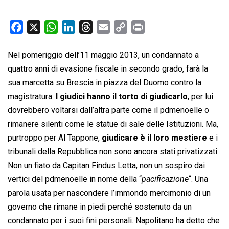
F
X
W
L
T
E
C
P
a
h
i
h
m
o
r
c
a
n
r
a
p
i
Nel pomeriggio dell’11 maggio 2013, un condannato a
e
t
k
e
i
y
n
quattro anni di evasione fiscale in secondo grado, farà la
b
s
e
a
l
L
t
sua marcetta su Brescia in piazza del Duomo contro la
o
A
d
d
i
magistratura.
I giudici hanno il torto di giudicarlo
, per lui
o
p
I
s
n
dovrebbero voltarsi dall’altra parte come il pdmenoelle o
k
p
n
k
rimanere silenti come le statue di sale delle Istituzioni. Ma,
purtroppo per Al Tappone,
giudicare è il loro mestiere
e i
tribunali della Repubblica non sono ancora stati privatizzati.
Non un fiato da Capitan Findus Letta, non un sospiro dai
vertici del pdmenoelle in nome della “
pacificazione
“. Una
parola usata per nascondere l’immondo mercimonio di un
governo che rimane in piedi perché sostenuto da un
condannato per i suoi fini personali. Napolitano ha detto che