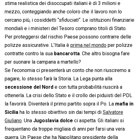
stima realistica dei disoccupati italiani è di 3 milioni e
mezzo, conteggiando anche coloro che il lavoro non lo
cercano più, i cosiddetti “
sfiduciati
“. Le istituzioni finanziarie
mondiali e i ministeri del Tesoro comprano titoli di Stato.
Per proteggersi dal rischio Paese possono contrarre delle
polizze assicurative. L’Italia è
prima nel mondo
per polizze
contratte contro la sua
bancarotta
. Che altro bisogna fare
per suonare la campana a martello?
Se l’economia ci presenterà un conto che non riusciremo a
pagare, lo stesso farà la Storia. La Lega punta alla
secessione del Nord
e con tutta probabilità riuscirà a
ottenerla. La crisi dello Stato e il crollo dei piduisti del PDL
la favorirà. Diventerà il primo partito sopra il Po. La
mafia in
Sicilia
ha lo stesso obiettivo sin dai tempi di
Salvatore
Giuliano
. Una
Jugoslavia dolce
ci aspetta. Gli italiani si
frequentano da troppe migliaia di anni per farsi una vera
guerra. Un Paese che ha Napolitano presidente della