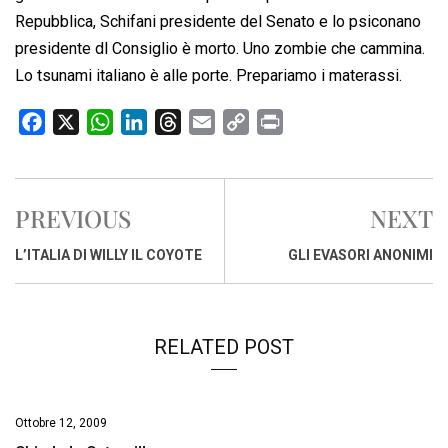
Repubblica, Schifani presidente del Senato e lo psiconano
presidente dl Consiglio è morto. Uno zombie che cammina.
Lo tsunami italiano è alle porte. Prepariamo i materassi.
F
X
W
L
T
E
C
P
a
h
i
h
m
o
r
c
a
n
r
a
p
i
e
t
k
e
i
y
n
PREVIOUS
NEXT
b
s
e
a
l
L
t
o
A
d
d
i
L’ITALIA DI WILLY IL COYOTE
GLI EVASORI ANONIMI
o
p
I
s
n
k
p
n
k
RELATED POST
Ottobre 12, 2009