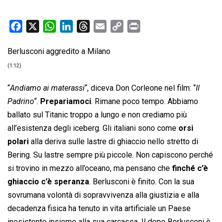
F
X
W
L
T
E
C
P
a
h
i
h
m
o
r
Berlusconi aggredito a Milano
c
a
n
r
a
p
i
e
t
k
e
i
y
n
(1:12)
b
s
e
a
l
L
t
“
Andiamo ai materassi
“, diceva Don Corleone nel film: “
Il
o
A
d
d
i
Padrino
“.
Prepariamoci
. Rimane poco tempo. Abbiamo
o
p
I
s
n
ballato sul Titanic troppo a lungo e non crediamo più
k
p
n
k
all’esistenza degli iceberg. Gli italiani sono come
orsi
polari
alla deriva sulle lastre di ghiaccio nello stretto di
Bering. Su lastre sempre più piccole. Non capiscono perché
si trovino in mezzo all’oceano, ma pensano che
finché c’è
ghiaccio c’è speranza
. Berlusconi è finito. Con la sua
sovrumana volontà di sopravvivenza alla giustizia e alla
decadenza fisica ha tenuto in vita artificiale un Paese
inesistente insieme alla sua carcassa. Il dopo Berlusconi è