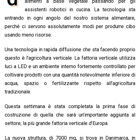
e
alimenti a base vegetale passando per gli
t
k
e
i
y
n
b
s
e
a
l
L
t
assistenti robotici in cucina. La tecnologia sta
o
A
d
d
i
entrando in ogni angolo del nostro sistema alimentare,
o
p
I
s
n
perché ci servono assolutamente modi per produrre cibo
k
p
n
k
usando meno risorse.
Una tecnologia in rapida diffusione che sta facendo proprio
questo è l’agricoltura verticale. La fattoria verticale utilizza
luci a LED e un ambiente interno fortemente controllato per
coltivare prodotti con una quantità notevolmente inferiore di
acqua, spazio o fertilizzante rispetto all’agricoltura
tradizionale.
Questa settimana è stata completata la prima fase di
costruzione di quella che sarà un’importante aggiunta al
settore, la più grande fattoria verticale d’Europa.
La nuova struttura, di 7000 mq, si trova in Danimarca, in