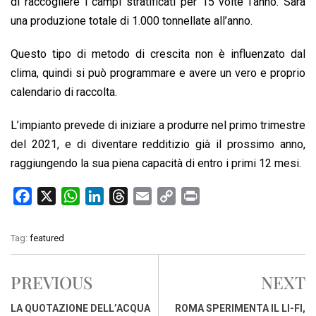
di raccogliere i campi stratificati per 15 volte l’anno. Sarà
una produzione totale di 1.000 tonnellate all’anno.
Questo tipo di metodo di crescita non è influenzato dal
clima, quindi si può programmare e avere un vero e proprio
calendario di raccolta.
L’impianto prevede di iniziare a produrre nel primo trimestre
del 2021, e di diventare redditizio già il prossimo anno,
raggiungendo la sua piena capacità di entro i primi 12 mesi.
F
X
W
L
T
E
C
P
a
h
i
h
m
o
r
c
a
n
r
a
p
i
Tag:
featured
e
t
k
e
i
y
n
b
s
e
a
l
L
t
PREVIOUS
NEXT
o
A
d
d
i
o
p
I
s
n
LA QUOTAZIONE DELL’ACQUA
ROMA SPERIMENTA IL LI-FI,