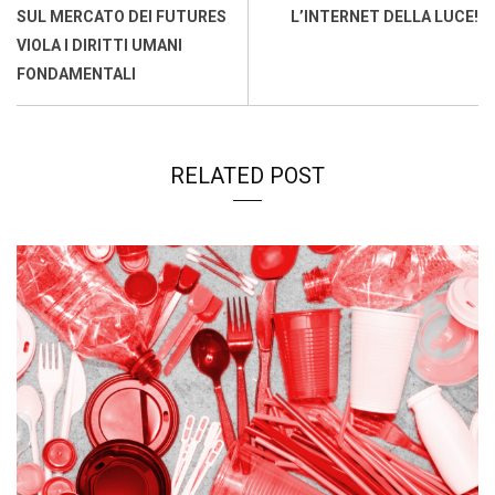
k
p
n
k
SUL MERCATO DEI FUTURES
L’INTERNET DELLA LUCE!
VIOLA I DIRITTI UMANI
FONDAMENTALI
RELATED POST