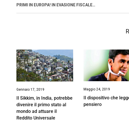
o
p
I
s
n
PRIMI IN EUROPA! IN EVASIONE FISCALE…
k
p
n
k
R
Maggio 24, 2019
Gennaio 17, 2019
Il dispositivo che legge
Il Sikkim, in India, potrebbe
pensiero
divenire il primo stato al
mondo ad attuare il
Reddito Universale