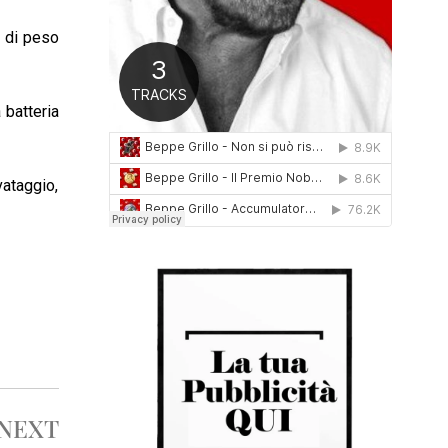
0
1
g di peso
6
 batteria
vataggio,
NEXT