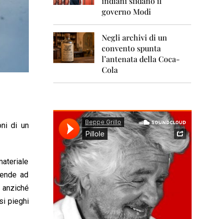
indiani sfidano il
0
1
governo Modi
1
Negli archivi di un
2
0
convento spunta
1
l’antenata della Coca-
2
Cola
2
0
1
3
oni di un
2
0
1
4
ateriale
2
 tende ad
0
o anziché
1
5
si pieghi
2