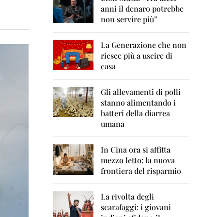
0
anni il denaro potrebbe
6
non servire più”
2
0
La Generazione che non
0
7
riesce più a uscire di
casa
2
0
0
Gli allevamenti di polli
8
stanno alimentando i
batteri della diarrea
2
umana
0
0
9
In Cina ora si affitta
mezzo letto: la nuova
2
frontiera del risparmio
0
1
0
La rivolta degli
scarafaggi: i giovani
2