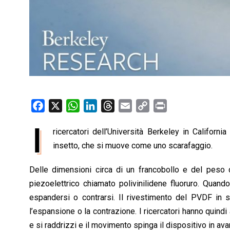
F
X
W
L
T
E
C
P
a
h
i
h
m
o
r
I
ricercatori dell’Università Berkeley in Californi
c
a
n
r
a
p
i
e
insetto, che si muove come uno scarafaggio.
t
k
e
i
y
n
b
s
e
a
l
L
t
Delle dimensioni circa di un francobollo e del peso
o
A
d
d
i
piezoelettrico chiamato polivinilidene fluoruro. Quando
o
p
I
s
n
espandersi o contrarsi. Il rivestimento del PVDF in st
k
p
n
k
l’espansione o la contrazione. I ricercatori hanno quindi
e si raddrizzi e il movimento spinga il dispositivo in avan