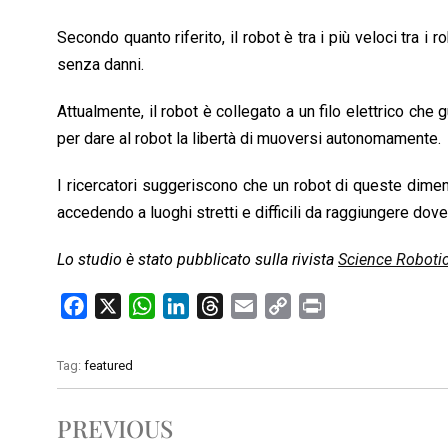
Secondo quanto riferito, il robot è tra i più veloci tra 
senza danni.
Attualmente, il robot è collegato a un filo elettrico che 
per dare al robot la libertà di muoversi autonomamente.
I ricercatori suggeriscono che un robot di queste dimen
accedendo a luoghi stretti e difficili da raggiungere do
Lo studio è stato pubblicato sulla rivista
Science Roboti
F
X
W
L
T
E
C
P
a
h
i
h
m
o
r
c
a
n
r
a
p
i
Tag:
featured
e
t
k
e
i
y
n
b
s
e
a
l
L
t
PREVIOUS
o
A
d
d
i