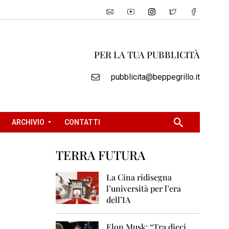
PER LA TUA PUBBLICITÀ
pubblicita@beppegrillo.it
ARCHIVIO
CONTATTI
TERRA FUTURA
2
0
La Cina ridisegna
0
l’università per l’era
5
dell’IA
2
0
Elon Musk: “Tra dieci