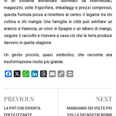
In un sistema alimentare dominato da intermediari,
magazzini, celle frigorifere, imballaggi e prezzi compressi,
questa formula prova a rimettere al centro il legame tra chi
coltiva e chi mangia. Una famiglia in città può adottare un
arancio a Valencia, un olivo in Spagna o un albero di mango,
seguire il raccolto e ricevere a casa ciò che la terra produce
davvero in quella stagione.
Un gesto piccolo, quasi simbolico, che racconta una
trasformazione molto più grande.
F
X
W
L
T
E
C
P
a
h
i
h
m
o
r
c
a
n
r
a
p
i
e
t
k
e
i
y
n
PREVIOUS
NEXT
b
s
e
a
l
L
t
o
A
d
d
i
LA PIPÌ CHE DIVENTA
MANGIAMO SEI VOLTE PIÙ
o
p
I
s
n
FERTILIZZANTE
POLLO DEI NOSTRI NONNI