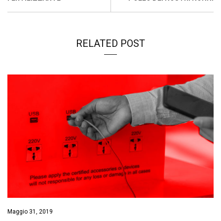
k
p
n
k
RELATED POST
Maggio 31, 2019