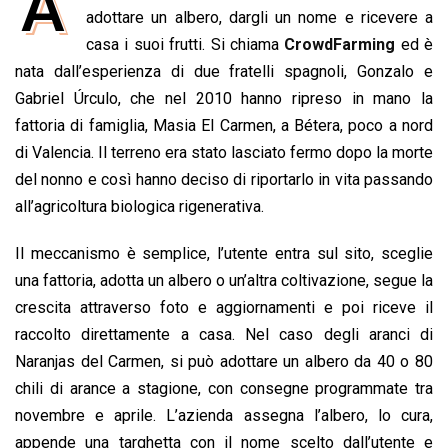
A
e
adottare un albero, dargli un nome e ricevere a
t
k
e
i
y
n
b
s
e
a
l
L
t
casa i suoi frutti. Si chiama
CrowdFarming
ed è
o
A
d
d
i
nata dall’esperienza di due fratelli spagnoli, Gonzalo e
o
p
I
s
n
Gabriel Úrculo, che nel 2010 hanno ripreso in mano la
k
p
n
k
fattoria di famiglia, Masia El Carmen, a Bétera, poco a nord
di Valencia. Il terreno era stato lasciato fermo dopo la morte
del nonno e così hanno deciso di riportarlo in vita passando
all’agricoltura biologica rigenerativa.
Il meccanismo è semplice, l’utente entra sul sito, sceglie
una fattoria, adotta un albero o un’altra coltivazione, segue la
crescita attraverso foto e aggiornamenti e poi riceve il
raccolto direttamente a casa. Nel caso degli aranci di
Naranjas del Carmen, si può adottare un albero da 40 o 80
chili di arance a stagione, con consegne programmate tra
novembre e aprile. L’azienda assegna l’albero, lo cura,
appende una targhetta con il nome scelto dall’utente e