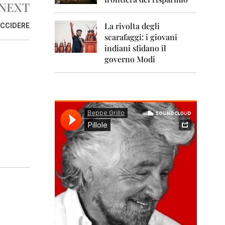
0
NEXT
1
1
La rivolta degli
UCCIDERE
scarafaggi: i giovani
2
0
indiani sfidano il
1
governo Modi
2
2
0
1
3
2
0
1
4
2
0
1
5
2