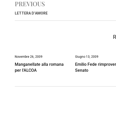
PREVIOUS
b
s
e
a
l
L
t
o
A
d
d
i
LETTERA D’AMORE
o
p
I
s
n
k
p
n
k
R
Novembre 26, 2009
Giugno 13, 2009
Manganellate alla romana
Emilio Fede rimprover
per l’ALCOA
Senato