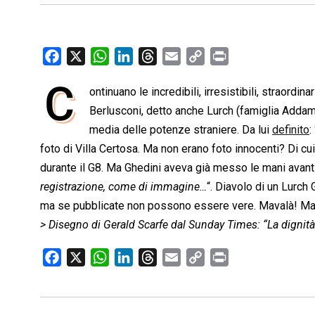
F
X
W
L
T
E
C
P
a
h
i
h
m
o
r
C
ontinuano le incredibili, irresistibili, straordi
c
a
n
r
a
p
i
e
Berlusconi, detto anche Lurch (famiglia Addam
t
k
e
i
y
n
b
s
e
a
l
L
t
media delle potenze straniere. Da lui
definito
: 
o
A
d
d
i
foto di Villa Certosa. Ma non erano foto innocenti? Di 
o
p
I
s
n
durante il G8. Ma Ghedini aveva già messo le mani avanti
k
p
n
k
registrazione, come di immagine…
“. Diavolo di un Lurch
ma se pubblicate non possono essere vere. Mavalà! Ma
> Disegno di Gerald Scarfe dal Sunday Times: “La dignità 
F
X
W
L
T
E
C
P
a
h
i
h
m
o
r
c
a
n
r
a
p
i
e
t
k
e
i
y
n