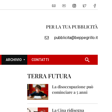
PER LA TUA PUBBLICITÀ
pubblicita@beppegrillo.it
ARCHIVIO
CONTATTI
TERRA FUTURA
2
0
La disoccupazione può
0
cominciare a 5 anni
5
2
0
La Cina ridisegna