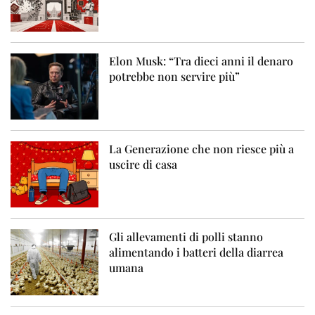
Elon Musk: “Tra dieci anni il denaro
potrebbe non servire più”
La Generazione che non riesce più a
uscire di casa
Gli allevamenti di polli stanno
alimentando i batteri della diarrea
umana