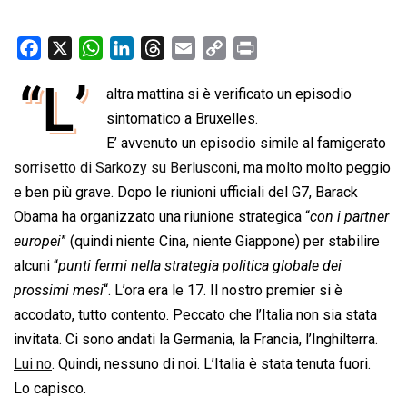
F
X
W
L
T
E
C
P
a
h
i
h
m
o
r
“L’
altra mattina si è verificato un episodio
c
a
n
r
a
p
i
e
t
sintomatico a Bruxelles.
k
e
i
y
n
b
s
e
a
l
L
t
E’ avvenuto un episodio simile al famigerato
o
A
d
d
i
sorrisetto di Sarkozy su Berlusconi
, ma molto molto peggio
o
p
I
s
n
e ben più grave. Dopo le riunioni ufficiali del G7, Barack
k
p
n
k
Obama ha organizzato una riunione strategica “
con i partner
europei
” (quindi niente Cina, niente Giappone) per stabilire
alcuni “
punti fermi nella strategia politica globale dei
prossimi mesi
“. L’ora era le 17. Il nostro premier si è
accodato, tutto contento. Peccato che l’Italia non sia stata
invitata. Ci sono andati la Germania, la Francia, l’Inghilterra.
Lui no
. Quindi, nessuno di noi. L’Italia è stata tenuta fuori.
Lo capisco.