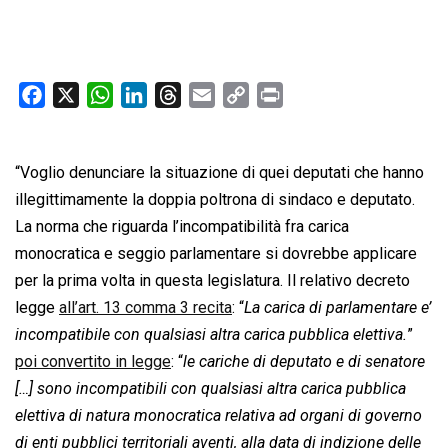
F
X
W
L
T
E
C
P
a
h
i
h
m
o
r
c
a
n
r
a
p
i
“Voglio denunciare la situazione di quei deputati che hanno
e
t
k
e
i
y
n
b
s
e
a
l
L
t
illegittimamente la doppia poltrona di sindaco e deputato.
o
A
d
d
i
La norma che riguarda l’incompatibilità fra carica
o
p
I
s
n
monocratica e seggio parlamentare si dovrebbe applicare
k
p
n
k
per la prima volta in questa legislatura. Il relativo decreto
legge
all’art. 13 comma 3 recita
: “
La carica di parlamentare e’
incompatibile con qualsiasi altra carica pubblica elettiva.
”
poi convertito in legge
: “
le cariche di deputato e di senatore
[…] sono incompatibili con qualsiasi altra carica pubblica
elettiva di natura monocratica relativa ad organi di governo
di enti pubblici territoriali aventi, alla data di indizione delle