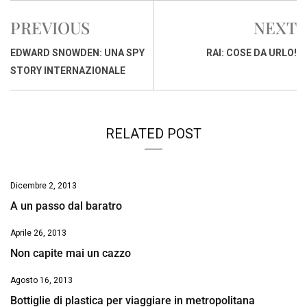
e
t
k
e
i
y
n
PREVIOUS
NEXT
b
s
e
a
l
L
t
o
A
d
d
i
EDWARD SNOWDEN: UNA SPY
RAI: COSE DA URLO!
o
p
I
s
n
STORY INTERNAZIONALE
k
p
n
k
RELATED POST
Dicembre 2, 2013
A un passo dal baratro
Aprile 26, 2013
Non capite mai un cazzo
Agosto 16, 2013
Bottiglie di plastica per viaggiare in metropolitana