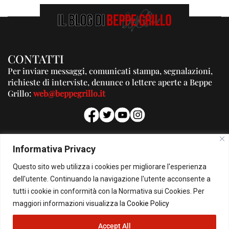
CONTATTI
Per inviare messaggi, comunicati stampa, segnalazioni,
richieste di interviste, denunce o lettere aperte a Beppe
Grillo:
web@beppegrillo.it
PUBBLICITA'
Informativa Privacy
Per la tua pubblicità su questo Blog:
Questo sito web utilizza i cookies per migliorare l'esperienza
pubblicita@beppegrillo.it
dell'utente. Continuando la navigazione l'utente acconsente a
tutti i cookie in conformità con la Normativa sui Cookies. Per
HOMEPAGE
COOKIE POLICY
PRIVACY POLICY
CONTATTI
maggiori informazioni visualizza la
Cookie Policy
Accept All
© Copyright 2026 - Il Blog di Beppe Grillo. All Rights Reserved - Powered by