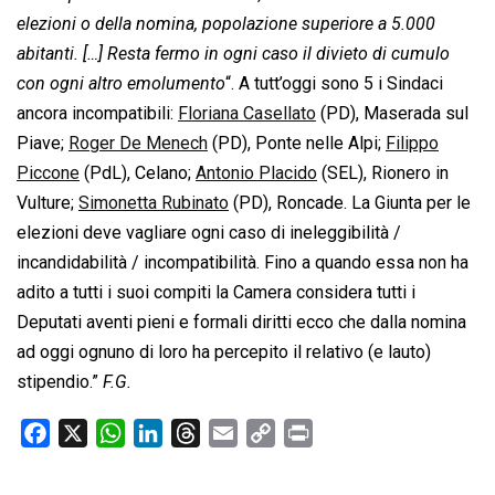
elezioni o della nomina, popolazione superiore a 5.000
abitanti. […] Resta fermo in ogni caso il divieto di cumulo
con ogni altro emolumento
“. A tutt’oggi sono 5 i Sindaci
ancora incompatibili:
Floriana Casellato
(PD), Maserada sul
Piave;
Roger De Menech
(PD), Ponte nelle Alpi;
Filippo
Piccone
(PdL), Celano;
Antonio Placido
(SEL), Rionero in
Vulture;
Simonetta Rubinato
(PD), Roncade. La Giunta per le
elezioni deve vagliare ogni caso di ineleggibilità /
incandidabilità / incompatibilità. Fino a quando essa non ha
adito a tutti i suoi compiti la Camera considera tutti i
Deputati aventi pieni e formali diritti ecco che dalla nomina
ad oggi ognuno di loro ha percepito il relativo (e lauto)
stipendio.”
F.G.
F
X
W
L
T
E
C
P
a
h
i
h
m
o
r
c
a
n
r
a
p
i