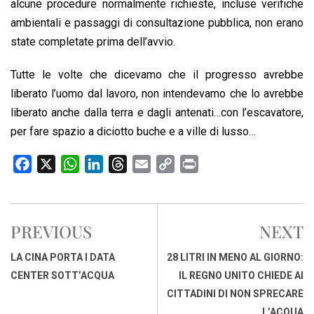
alcune procedure normalmente richieste, incluse verifiche
ambientali e passaggi di consultazione pubblica, non erano
state completate prima dell’avvio.
Tutte le volte che dicevamo che il progresso avrebbe
liberato l’uomo dal lavoro, non intendevamo che lo avrebbe
liberato anche dalla terra e dagli antenati…con l’escavatore,
per fare spazio a diciotto buche e a ville di lusso…
F
X
W
L
T
E
C
P
a
h
i
h
m
o
r
c
a
n
r
a
p
i
e
t
k
e
i
y
n
PREVIOUS
NEXT
b
s
e
a
l
L
t
o
A
d
d
i
LA CINA PORTA I DATA
28 LITRI IN MENO AL GIORNO:
o
p
I
s
n
CENTER SOTT’ACQUA
IL REGNO UNITO CHIEDE AI
k
p
n
k
CITTADINI DI NON SPRECARE
L’ACQUA