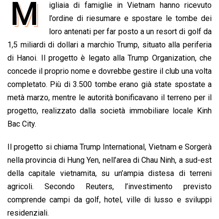
M
igliaia di famiglie in Vietnam hanno ricevuto
c
a
n
r
a
p
i
e
l’ordine di riesumare e spostare le tombe dei
t
k
e
i
y
n
b
s
e
a
l
L
t
loro antenati per far posto a un resort di golf da
o
A
d
d
i
1,5 miliardi di dollari a marchio Trump, situato alla periferia
o
p
I
s
n
di Hanoi. Il progetto è legato alla Trump Organization, che
k
p
n
k
concede il proprio nome e dovrebbe gestire il club una volta
completato. Più di 3.500 tombe erano già state spostate a
metà marzo, mentre le autorità bonificavano il terreno per il
progetto, realizzato dalla società immobiliare locale Kinh
Bac City.
Il progetto si chiama Trump International, Vietnam e Sorgerà
nella provincia di Hung Yen, nell’area di Chau Ninh, a sud-est
della capitale vietnamita, su un’ampia distesa di terreni
agricoli. Secondo Reuters, l’investimento previsto
comprende campi da golf, hotel, ville di lusso e sviluppi
residenziali.