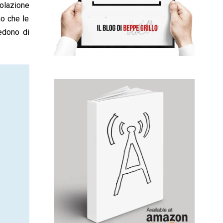
polazione
no che le
redono di