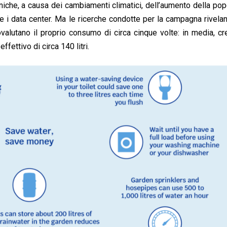
niche, a causa dei cambiamenti climatici, dell’aumento della po
me i data center. Ma le ricerche condotte per la campagna rivela
alutano il proprio consumo di circa cinque volte: in media, c
ffettivo di circa 140 litri.