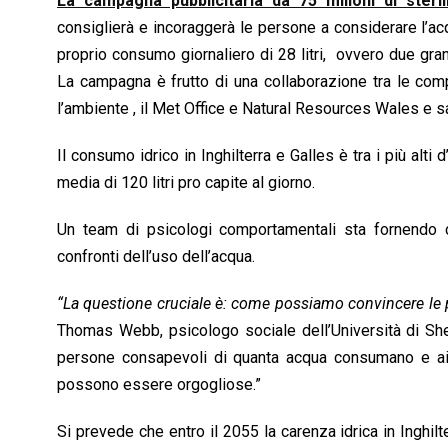
La campagna pubblicitaria da 75 milioni di sterl
k
p
n
k
consiglierà e incoraggerà le persone a considerare l’a
proprio consumo giornaliero di 28 litri, ovvero due grand
La campagna è frutto di una collaborazione tra le compa
l’ambiente , il Met Office e Natural Resources Wales e sa
Il consumo idrico in Inghilterra e Galles è tra i più al
media di 120 litri pro capite al giorno.
Un team di psicologi comportamentali sta fornendo 
confronti dell’uso dell’acqua.
“La questione cruciale è: come possiamo convincere le 
Thomas Webb, psicologo sociale dell’Università di She
persone consapevoli di quanta acqua consumano e aiu
possono essere orgogliose.”
Si prevede che entro il 2055 la carenza idrica in Inghilter