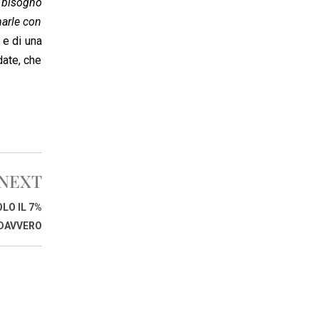
a bisogno
narle con
 e di una
date, che
NEXT
LO IL 7%
 DAVVERO