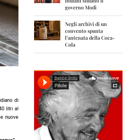
indiani sfidano il
0
1
governo Modi
1
Negli archivi di un
2
0
convento spunta
1
l’antenata della Coca-
2
Cola
2
0
1
3
2
0
1
4
idiano di
 litri al
2
0
e e nuove
1
5
2