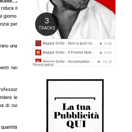
 acqua”
,
0
riduca il
1
l giorno.
6
enzia per
trano una
enti nei
professor
ndere le
a di cui
 quantità