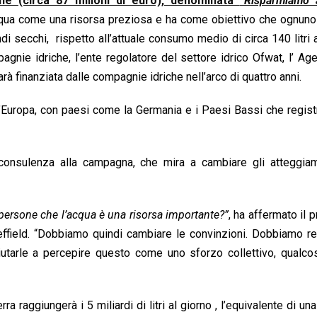
ine (circa 87 milioni di euro), denominata
“Risparmiamo
cqua come una risorsa preziosa e ha come obiettivo che ognuno 
i secchi, rispetto all’attuale consumo medio di circa 140 litri a
gnie idriche, l’ente regolatore del settore idrico Ofwat, l’ Ag
rà finanziata dalle compagnie idriche nell’arco di quattro anni.
ti d’Europa, con paesi come la Germania e i Paesi Bassi che regis
consulenza alla campagna, che mira a cambiare gli atteggiam
persone che l’acqua è una risorsa importante?”
, ha affermato il 
ffield. “Dobbiamo quindi cambiare le convinzioni. Dobbiamo re
tarle a percepire questo come uno sforzo collettivo, qualcos
ra raggiungerà i 5 miliardi di litri al giorno , l’equivalente di una