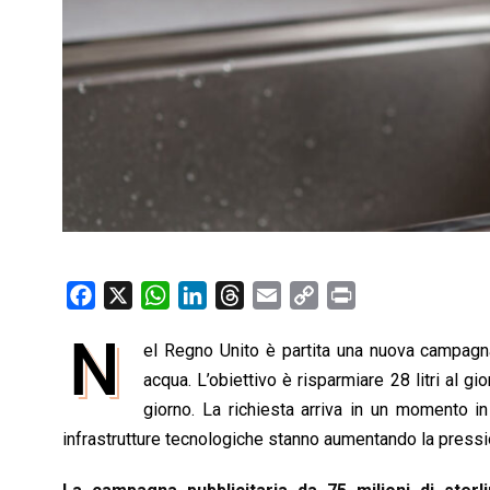
F
X
W
L
T
E
C
P
a
h
i
h
m
o
r
N
el Regno Unito è partita una nuova campagna 
c
a
n
r
a
p
i
e
acqua. L’obiettivo è risparmiare 28 litri al g
t
k
e
i
y
n
b
s
e
a
l
L
t
giorno. La richiesta arriva in un momento in
o
A
d
d
i
infrastrutture tecnologiche stanno aumentando la pressio
o
p
I
s
n