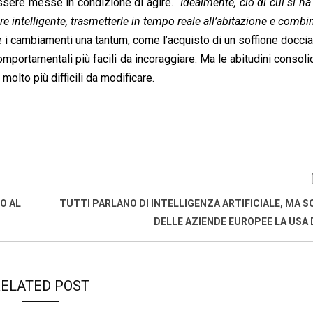
ssere messe in condizione di agire.
“Idealmente, ciò di cui si h
e intelligente, trasmetterle in tempo reale all’abitazione e combi
 i cambiamenti una tantum, come l’acquisto di un soffione doccia
portamentali più facili da incoraggiare. Ma le abitudini consoli
olto più difficili da modificare.
O AL
TUTTI PARLANO DI INTELLIGENZA ARTIFICIALE, MA SO
DELLE AZIENDE EUROPEE LA USA
ELATED POST