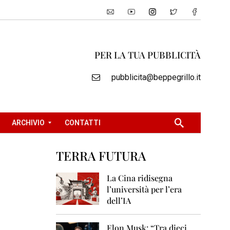
PER LA TUA PUBBLICITÀ
pubblicita@beppegrillo.it
ARCHIVIO
CONTATTI
TERRA FUTURA
2
0
La Cina ridisegna
0
l’università per l’era
5
dell’IA
2
0
Elon Musk: “Tra dieci