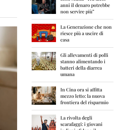
0
anni il denaro potrebbe
6
non servire più”
2
0
La Generazione che non
0
7
riesce più a uscire di
casa
2
0
0
Gli allevamenti di polli
8
stanno alimentando i
batteri della diarrea
2
umana
0
0
9
In Cina ora si affitta
mezzo letto: la nuova
2
frontiera del risparmio
0
1
0
La rivolta degli
scarafaggi: i giovani
2