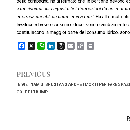
della campagna, ha affermato che le persone devono e
è un sistema per acquisire le informazioni da un contator
informazioni utili su come intervenire.”
Ha affermato che
lavatrice a basso consumo idrico, sono i cambiamenti com
costituiscono la maggior parte del consumo idrico, sono m
F
X
W
L
T
E
C
P
a
h
i
h
m
o
r
c
a
n
r
a
p
i
e
t
k
e
i
y
n
PREVIOUS
b
s
e
a
l
L
t
o
A
d
d
i
IN VIETNAM SI SPOSTANO ANCHE I MORTI PER FARE SPAZI
o
p
I
s
n
GOLF DI TRUMP
k
p
n
k
R