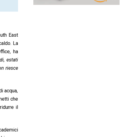
outh East
caldo. La
fice, ha
i, estati
on riesce
di acqua,
netti che
idurre il
ccademici