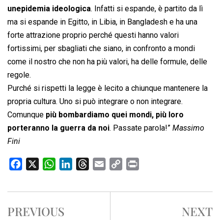
unepidemia ideologica
. Infatti si espande, è partito da lì
ma si espande in Egitto, in Libia, in Bangladesh e ha una
forte attrazione proprio perché questi hanno valori
fortissimi, per sbagliati che siano, in confronto a mondi
come il nostro che non ha più valori, ha delle formule, delle
regole.
Purché si rispetti la legge è lecito a chiunque mantenere la
propria cultura. Uno si può integrare o non integrare.
Comunque
più bombardiamo quei mondi, più loro
porteranno la guerra da noi
. Passate parola!”
Massimo
Fini
F
X
W
L
T
E
C
P
a
h
i
h
m
o
r
c
a
n
r
a
p
i
e
t
k
e
i
y
n
PREVIOUS
NEXT
b
s
e
a
l
L
t