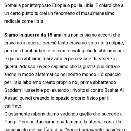
Somalia per interposto Etiopia e poi la Libia. È chiaro che a
un certo punto tu crei un fenomeno di musulmanesimo
radicale come lIsis.
Siamo in guerra da 15 anni
ma non ci siamo accorti che
eravamo in guerra, perché tanto eravamo solo noi a colpire,
perché i bombardieri e le armi tecnologiche le abbiamo noi
e qui non abbiamo mai avuto la percezione di essere in
guerra. Adesso invece capiamo che la guerra può entrare
anche in modo sistematico nel nostro mondo. Lo spaccio
per lIsis labbiamo creato proprio noi, prima abbattendo
Saddam Hussein e poi aiutando i rivoltosi contro Bashar Al
Assad, quindi creando lo spazio proprio fisico per il
califfato.
Giustamente rabbrividiamo vedendo quello che succede a
Parigi. Però noi facciamo esattamente la stessa cosa. Un
comunicato del califfato dice: “
voi ci bombardate, uccidete i