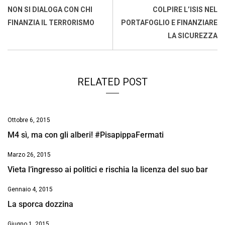
o
A
d
d
i
NON SI DIALOGA CON CHI
COLPIRE L’ISIS NEL
o
p
I
s
n
FINANZIA IL TERRORISMO
PORTAFOGLIO E FINANZIARE
k
p
n
k
LA SICUREZZA
RELATED POST
Ottobre 6, 2015
M4 sì, ma con gli alberi! #PisapippaFermati
Marzo 26, 2015
Vieta l’ingresso ai politici e rischia la licenza del suo bar
Gennaio 4, 2015
La sporca dozzina
Giugno 1, 2015