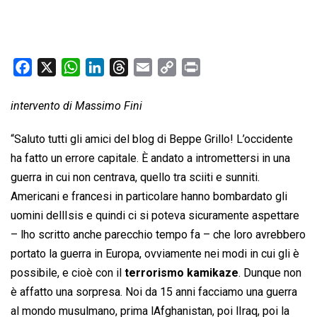
F
X
W
L
T
E
C
P
a
h
i
h
m
o
r
c
a
n
r
a
p
i
intervento di Massimo Fini
e
t
k
e
i
y
n
“Saluto tutti gli amici del blog di Beppe Grillo! L’occidente
b
s
e
a
l
L
t
ha fatto un errore capitale. È andato a intromettersi in una
o
A
d
d
i
guerra in cui non centrava, quello tra sciiti e sunniti.
o
p
I
s
n
k
p
n
k
Americani e francesi in particolare hanno bombardato gli
uomini dellIsis e quindi ci si poteva sicuramente aspettare
– lho scritto anche parecchio tempo fa – che loro avrebbero
portato la guerra in Europa, ovviamente nei modi in cui gli è
possibile, e cioè con il
terrorismo kamikaze
. Dunque non
è affatto una sorpresa. Noi da 15 anni facciamo una guerra
al mondo musulmano, prima lAfghanistan, poi lIraq, poi la