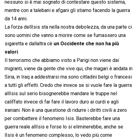
nessuno si è mai sognato di contestare questo sistema,
mentre con a talebani e afgani gli stiamo facendo la guerra
da 14 anni.
La forza dellIsis sta nella nostra debolezza, da una parte ci
sono uomini che vanno a morire come se fumassero una
sigaretta e dallaltra cè
un Occidente che non ha più
valori
.
Il terrorismo che abbiamo visto a Parigi non viene dai
migranti, viene da gente che vive qui, che magari è andata in
Siria, in Iraq a addestrarsi ma sono cittadini belgi o francesi
a tutti gli effetti. Credo che invece se si vuole fare la guerra
allIsis sul serio bisognerebbe mandare le truppe nel
califfato invece di far fare il lavoro duro ai curdi e agli
iraniani. Non è una questione di ridurre i diritti civili a zero
per combattere il fenomeno Isis. Basterebbe fare una
guerra reale allIsis e forse lo si eliminerebbe, anche se
lIsis è un fenomeno complesso, lo vedo più come