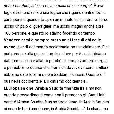
nostri bambini, adesso bevete dalla stessa coppa
“. È una
logica tremenda ma è una logica che riguarda entrambe le
parti, perché quando tu spari un missile con un drone, forse
uccidi un paio di guerriglieri ma uccidi magari anche altre
100 persone, e questo lo stiamo facendo da tempo.
Vendere armi è sempre stato un affare di chi ce le
aveva
, quindi del mondo occidentale sostanzialmente. E si
può pensare alla guerra Iraq-Iran dove per 5 anni abbiamo
dato armi alluno e allaltro perché si ammazzassero meglio
e poi abbiamo deciso che lIran non doveva vincere. E allora
abbiamo dato le armi solo a Saddam Hussein. Questo è il
business occidentale. È il cinismo occidentale.
LEuropa sa che lArabia Saudita finanzia lIsis
ma non
prende provvedimenti come non li prendono gli Stati Uniti
perché lArabia Saudita è un nostro alleato. In Arabia Saudita
ci sono le basi americane, in Arabia Saudita cè la sharia ma