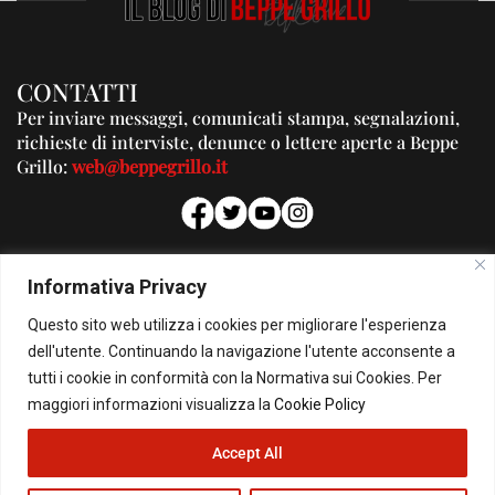
CONTATTI
Per inviare messaggi, comunicati stampa, segnalazioni,
richieste di interviste, denunce o lettere aperte a Beppe
Grillo:
web@beppegrillo.it
PUBBLICITA'
Informativa Privacy
Per la tua pubblicità su questo Blog:
Questo sito web utilizza i cookies per migliorare l'esperienza
pubblicita@beppegrillo.it
dell'utente. Continuando la navigazione l'utente acconsente a
tutti i cookie in conformità con la Normativa sui Cookies. Per
HOMEPAGE
COOKIE POLICY
PRIVACY POLICY
CONTATTI
maggiori informazioni visualizza la
Cookie Policy
Accept All
© Copyright 2026 - Il Blog di Beppe Grillo. All Rights Reserved - Powered by
happygrafic.com