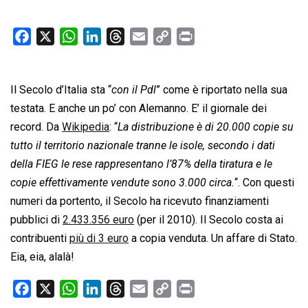
F
X
W
L
T
E
C
P
a
h
i
h
m
o
r
c
a
n
r
a
p
i
Il Secolo d’Italia sta “
e
t
k
con il Pdl
e
i
” come è riportato nella sua
y
n
b
s
e
a
l
L
t
testata. E anche un po’ con Alemanno. E’ il giornale dei
o
A
d
d
i
record. Da
Wikipedia
: “
La distribuzione è di 20.000 copie su
o
p
I
s
n
tutto il territorio nazionale tranne le isole, secondo i dati
k
p
n
k
della FIEG le rese rappresentano l’87% della tiratura e le
copie effettivamente vendute sono 3.000 circa.
“. Con questi
numeri da portento, il Secolo ha ricevuto finanziamenti
pubblici di
2.433.356 euro
(per il 2010). Il Secolo costa ai
contribuenti
più di 3 euro
a copia venduta. Un affare di Stato.
Eia, eia, alalà!
F
X
W
L
T
E
C
P
a
h
i
h
m
o
r