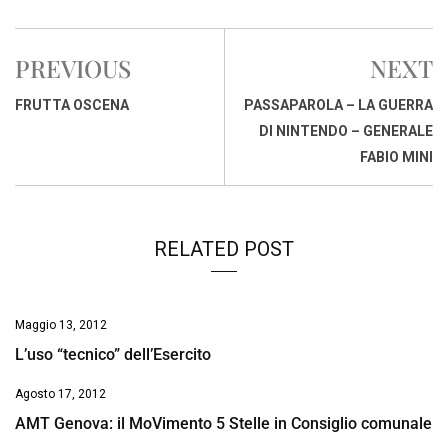
c
a
n
r
a
p
i
e
t
k
e
i
y
n
PREVIOUS
NEXT
b
s
e
a
l
L
t
o
A
d
d
i
FRUTTA OSCENA
PASSAPAROLA – LA GUERRA
o
p
I
s
n
DI NINTENDO – GENERALE
k
p
n
k
FABIO MINI
RELATED POST
Maggio 13, 2012
L’uso “tecnico” dell’Esercito
Agosto 17, 2012
AMT Genova: il MoVimento 5 Stelle in Consiglio comunale