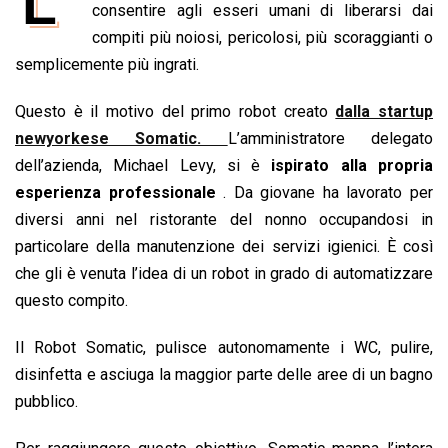
L’
e
consentire agli esseri umani di liberarsi dai
t
k
e
i
y
n
b
s
e
a
l
L
t
compiti più noiosi, pericolosi, più scoraggianti o
o
A
d
d
i
semplicemente più ingrati.
o
p
I
s
n
Questo è il motivo del primo robot creato
dalla startup
k
p
n
k
newyorkese Somatic.
L’amministratore delegato
dell’azienda, Michael Levy, si è
ispirato alla propria
esperienza professionale
. Da giovane ha lavorato per
diversi anni nel ristorante del nonno occupandosi in
particolare della manutenzione dei servizi igienici. È così
che gli è venuta l’idea di un robot in grado di automatizzare
questo compito.
Il Robot Somatic, pulisce autonomamente i WC, pulire,
disinfetta e asciuga la maggior parte delle aree di un bagno
pubblico.