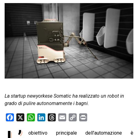
La startup newyorkese Somatic ha realizzato un robot in
grado di pulire autonomamente i bagni.
F
X
W
L
T
E
C
P
a
h
i
h
m
o
r
obiettivo principale dell’automazione è
c
a
n
r
a
p
i