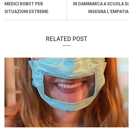
o
A
d
d
i
MEDICI ROBOT PER
IN DANIMARCA A SCUOLA SI
o
p
I
s
n
SITUAZIONI ESTREME
INSEGNA L’EMPATIA
k
p
n
k
RELATED POST