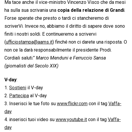
Ma tace anche il vice-ministro Vincenzo Visco che da mesi
ha sulla sua scrivania una
copia della relazione di Grandi
.
Forse sperate che presto o tardi ci stancheremo di
scriverVi. Invece no, abbiamo il diritto di sapere dove sono
finiti i nostri soldi. E continueremo a scrivervi
(
ufficiostampa@aams.it
) finché non ci darete una risposta. O
non ce la darà responsabilmente il presidente Prodi.
Cordiali saluti.”
Marco Menduni e Ferruccio Sansa
(giornalisti del Secolo XIX)
V-day
:
1.
Sostieni
il V-day
2.
Partecipa
al V-day
3. Inserisci le tue foto su
www.flickr.com
con il tag
Vaffa-
day
4. inserisci tuoi video su
www.youtube.it
con il tag
Vaffa-
day