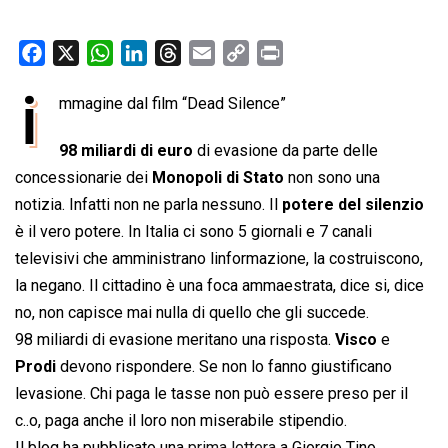
F
X
W
L
T
E
C
P
a
h
i
h
m
o
r
i
mmagine dal film “Dead Silence”
c
a
n
r
a
p
i
e
t
k
e
i
y
n
98 miliardi di euro
di evasione da parte delle
b
s
e
a
l
L
t
concessionarie dei
Monopoli di Stato
non sono una
o
A
d
d
i
notizia. Infatti non ne parla nessuno. Il
potere del silenzio
o
p
I
s
n
è il vero potere. In Italia ci sono 5 giornali e 7 canali
k
p
n
k
televisivi che amministrano linformazione, la costruiscono,
la negano. Il cittadino è una foca ammaestrata, dice si, dice
no, non capisce mai nulla di quello che gli succede.
98 miliardi di evasione meritano una risposta.
Visco
e
Prodi
devono rispondere. Se non lo fanno giustificano
levasione. Chi paga le tasse non può essere preso per il
c..o, paga anche il loro non miserabile stipendio.
Il blog ha pubblicato una
prima lettera
a Giorgio Tino,