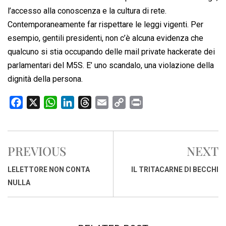
l’accesso alla conoscenza e la cultura di rete.
Contemporaneamente far rispettare le leggi vigenti. Per
esempio, gentili presidenti, non c’è alcuna evidenza che
qualcuno si stia occupando delle mail private hackerate dei
parlamentari del M5S. E’ uno scandalo, una violazione della
dignità della persona.
F
X
W
L
T
E
C
P
a
h
i
h
m
o
r
c
a
n
r
a
p
i
e
t
k
e
i
y
n
PREVIOUS
NEXT
b
s
e
a
l
L
t
o
A
d
d
i
LELETTORE NON CONTA
IL TRITACARNE DI BECCHI
o
p
I
s
n
NULLA
k
p
n
k