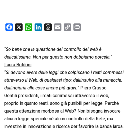
F
X
W
L
T
E
C
P
a
h
i
h
m
o
r
c
a
n
r
a
p
i
“
So bene che la questione del controllo del web è
e
t
k
e
i
y
n
b
s
e
a
l
L
t
delicatissima. Non per questo non dobbiamo porcela.
”
o
A
d
d
i
Laura Boldrini
o
p
I
s
n
“
Si devono avere delle leggi che colpiscano i reati commessi
k
p
n
k
attraverso il Web, di qualsiasi tipo: dallinsulto alla minaccia,
dallingiuria alle cose anche più gravi.
”
Piero Grasso
Gentili presidenti, i reati commessi attraverso il web,
proprio in quanto reati, sono già punibili per legge. Perché
questa attenzione morbosa al Web? Non bisogna invocare
alcuna legge speciale né alcun controllo della Rete, ma
investire in innovazione e ricerca per favorire la banda larga,