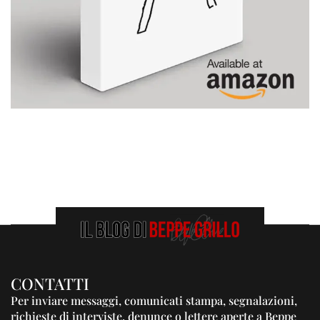
CONTATTI
Per inviare messaggi, comunicati stampa, segnalazioni,
richieste di interviste, denunce o lettere aperte a Beppe