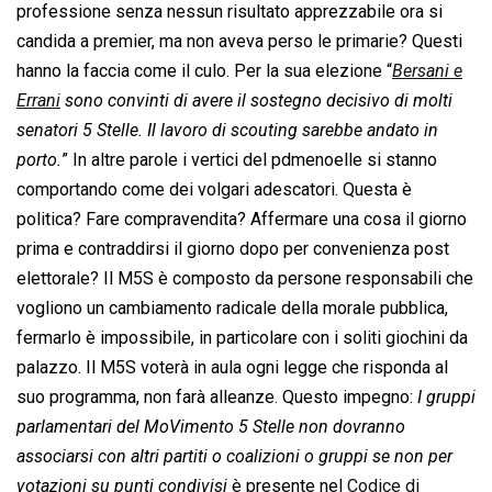
professione senza nessun risultato apprezzabile ora si
candida a premier, ma non aveva perso le primarie? Questi
hanno la faccia come il culo. Per la sua elezione “
Bersani e
Errani
sono convinti di avere il sostegno decisivo di molti
senatori 5 Stelle. Il lavoro di scouting sarebbe andato in
porto.
” In altre parole i vertici del pdmenoelle si stanno
comportando come dei volgari adescatori. Questa è
politica? Fare compravendita? Affermare una cosa il giorno
prima e contraddirsi il giorno dopo per convenienza post
elettorale? Il M5S è composto da persone responsabili che
vogliono un cambiamento radicale della morale pubblica,
fermarlo è impossibile, in particolare con i soliti giochini da
palazzo. Il M5S voterà in aula ogni legge che risponda al
suo programma, non farà alleanze. Questo impegno: 
I gruppi
parlamentari del MoVimento 5 Stelle non dovranno
associarsi con altri partiti o coalizioni o gruppi se non per
votazioni su punti condivisi
 è presente nel
Codice di