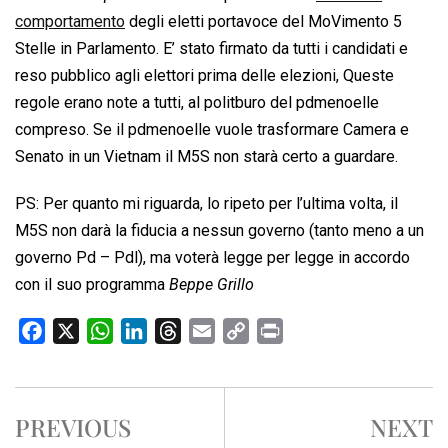
comportamento
degli eletti portavoce del MoVimento 5
Stelle in Parlamento. E’ stato firmato da tutti i candidati e
reso pubblico agli elettori prima delle elezioni, Queste
regole erano note a tutti, al politburo del pdmenoelle
compreso. Se il pdmenoelle vuole trasformare Camera e
Senato in un Vietnam il M5S non starà certo a guardare.
PS: Per quanto mi riguarda, lo ripeto per l’ultima volta, il
M5S non darà la fiducia a nessun governo (tanto meno a un
governo Pd – Pdl), ma voterà legge per legge in accordo
con il suo programma
Beppe Grillo
F
X
W
L
T
E
C
P
a
h
i
h
m
o
r
c
a
n
r
a
p
i
e
t
k
e
i
y
n
PREVIOUS
NEXT
b
s
e
a
l
L
t