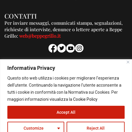
CONTATTI
Per inviare messaggi, comunicati stampa, segnalazioni,
richieste di interviste, denunce o lettere aperte a Beppe
Grillo:
web@beppegrillo.it
PUBBLICITA'
Informativa Privacy
Per la tua pubblicità su questo Blog:
Questo sito web utilizza i cookies per migliorare l'esperienza
pubblicita@beppegrillo.it
dell'utente. Continuando la navigazione l'utente acconsente a
tutti i cookie in conformità con la Normativa sui Cookies. Per
HOMEPAGE
COOKIE POLICY
PRIVACY POLICY
CONTATTI
maggiori informazioni visualizza la
Cookie Policy
Accept All
© Copyright 2026 - Il Blog di Beppe Grillo. All Rights Reserved - Powered by
happygrafic.com
Customize
Reject All