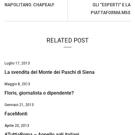
o
A
d
d
i
NAPOLITANO. CHAPEAU!
GLI “ESPERTI” E LA
o
p
I
s
n
PIATTAFORMA M5S
k
p
n
k
RELATED POST
Luglio 17, 2013
La svendita del Monte dei Paschi di Siena
Maggio 8, 2013
Floris, giornalista o dipendente?
Gennaio 21, 2013
FaceMonti
Aprile 20, 2013
#TuttiaRoma – Appello agli italiani