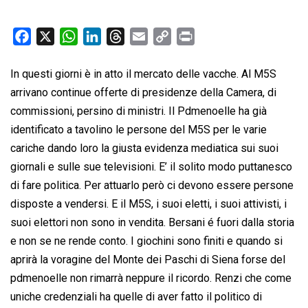
F
X
W
L
T
E
C
P
a
h
i
h
m
o
r
c
a
n
r
a
p
i
In questi giorni è in atto il mercato delle vacche. Al M5S
e
t
k
e
i
y
n
arrivano continue offerte di presidenze della Camera, di
b
s
e
a
l
L
t
commissioni, persino di ministri. Il Pdmenoelle ha già
o
A
d
d
i
identificato a tavolino le persone del M5S per le varie
o
p
I
s
n
cariche dando loro la giusta evidenza mediatica sui suoi
k
p
n
k
giornali e sulle sue televisioni. E’ il solito modo puttanesco
di fare politica. Per attuarlo però ci devono essere persone
disposte a vendersi. E il M5S, i suoi eletti, i suoi attivisti, i
suoi elettori non sono in vendita. Bersani é fuori dalla storia
e non se ne rende conto. I giochini sono finiti e quando si
aprirà la voragine del Monte dei Paschi di Siena forse del
pdmenoelle non rimarrà neppure il ricordo. Renzi che come
uniche credenziali ha quelle di aver fatto il politico di