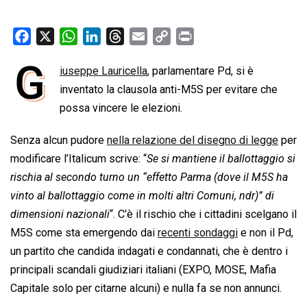
F
X
W
L
T
E
C
P
a
h
i
h
m
o
r
G
iuseppe Lauricella
, parlamentare Pd, si è
c
a
n
r
a
p
i
e
inventato la clausola anti-M5S per evitare che
t
k
e
i
y
n
b
s
e
a
l
L
t
possa vincere le elezioni.
o
A
d
d
i
Senza alcun pudore
nella relazione del disegno di legge
per
o
p
I
s
n
modificare l’Italicum scrive: “
Se si mantiene il ballottaggio si
k
p
n
k
rischia al secondo turno un “effetto Parma (dove il M5S ha
vinto al ballottaggio come in molti altri Comuni, ndr)” di
dimensioni nazionali
“. C’è il rischio che i cittadini scelgano il
M5S come sta emergendo dai
recenti sondaggi
e non il Pd,
un partito che candida indagati e condannati, che è dentro i
principali scandali giudiziari italiani (EXPO, MOSE, Mafia
Capitale solo per citarne alcuni) e nulla fa se non annunci.