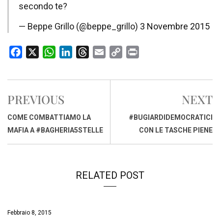
secondo te?
— Beppe Grillo (@beppe_grillo)
3 Novembre 2015
F
X
W
L
T
E
C
P
a
h
i
h
m
o
r
c
a
n
r
a
p
i
e
t
k
e
i
y
n
PREVIOUS
NEXT
b
s
e
a
l
L
t
o
A
d
d
i
COME COMBATTIAMO LA
#BUGIARDIDEMOCRATICI
o
p
I
s
n
MAFIA A #BAGHERIA5STELLE
CON LE TASCHE PIENE
k
p
n
k
RELATED POST
Febbraio 8, 2015