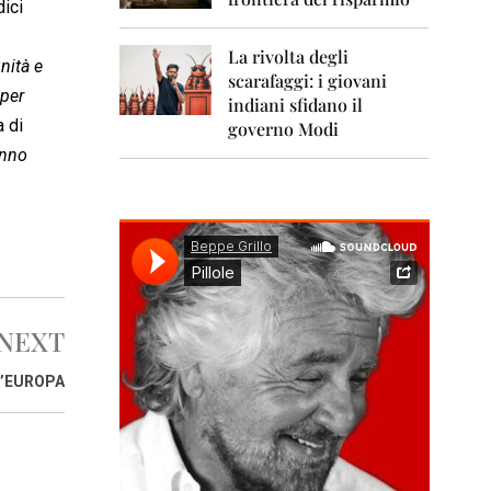
0
dici
1
1
La rivolta degli
nità e
scarafaggi: i giovani
2
 per
0
indiani sfidano il
1
a di
governo Modi
2
anno
2
0
1
3
2
0
1
NEXT
4
D’EUROPA
2
0
1
5
2