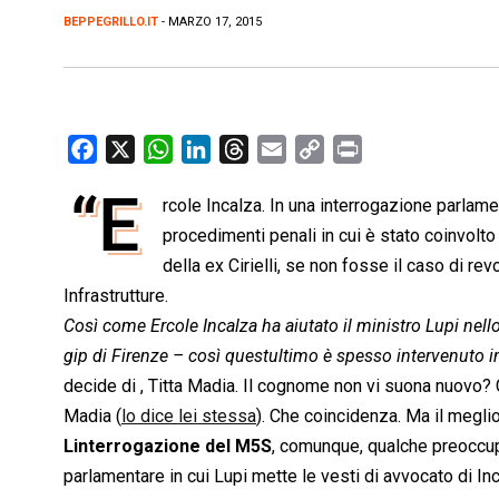
BEPPEGRILLO.IT
- MARZO 17, 2015
F
X
W
L
T
E
C
P
a
h
i
h
m
o
r
“E
rcole Incalza. In una interrogazione parlamen
c
a
n
r
a
p
i
e
procedimenti penali in cui è stato coinvolto
t
k
e
i
y
n
b
s
e
a
l
L
t
della ex Cirielli, se non fosse il caso di rev
o
A
d
d
i
Infrastrutture.
o
p
I
s
n
Così come Ercole Incalza ha aiutato il ministro Lupi nello 
k
p
n
k
gip di Firenze – così questultimo è spesso intervenuto 
decide di , Titta Madia. Il cognome non vi suona nuovo? 
Madia (
lo dice lei stessa
). Che coincidenza. Ma il megli
Linterrogazione del M5S
, comunque, qualche preoccupa
parlamentare in cui Lupi mette le vesti di avvocato di Inc