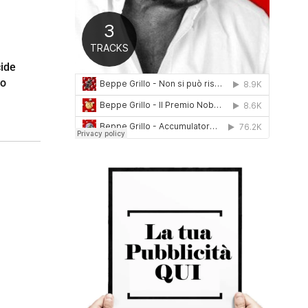
0
1
6
ide
no