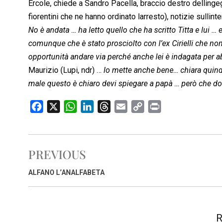
Ercole, chiede a Sandro Pacella, braccio destro dellingeg
fiorentini che ne hanno ordinato larresto), notizie sulli
No è andata … ha letto quello che ha scritto Titta e lui … 
comunque che è stato prosciolto con l’ex Cirielli che non 
opportunità andare via perché anche lei è indagata per a
Maurizio (Lupi, ndr) …
lo mette anche bene… chiara quind
male questo è chiaro devi spiegare a papà … però che do
F
X
W
L
T
E
C
P
a
h
i
h
m
o
r
c
a
n
r
a
p
i
e
t
k
e
i
y
n
PREVIOUS
b
s
e
a
l
L
t
o
A
d
d
i
ALFANO L’ANALFABETA
o
p
I
s
n
k
p
n
k
R