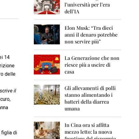
0
l’università per l’era
6
dell’IA
2
0
Elon Musk: “Tra dieci
0
anni il denaro potrebbe
7
non servire più”
2
0
ei 14
La Generazione che non
0
8
riesce più a uscire di
rizione
casa
ro delle
2
0
0
Gli allevamenti di polli
crive il
9
stanno alimentando i
icuro,
batteri della diarrea
2
anna
umana
0
1
0
In Cina ora si affitta
mezzo letto: la nuova
, figlia di
2
frontiera del risparmio