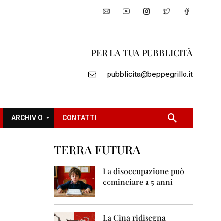
PER LA TUA PUBBLICITÀ
pubblicita@beppegrillo.it
ARCHIVIO
CONTATTI
TERRA FUTURA
2
0
La disoccupazione può
0
cominciare a 5 anni
5
2
0
La Cina ridisegna