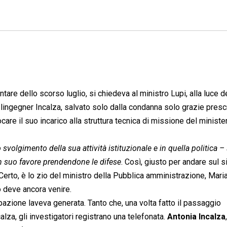
tare dello scorso luglio, si chiedeva al ministro Lupi, alla luce d
 lingegner Incalza, salvato solo dalla condanna solo grazie presc
ocare il suo incarico alla struttura tecnica di missione del ministe
svolgimento della sua attività istituzionale e in quella politica – s
in suo favore prendendone le difese
. Così, giusto per andare sul s
Certo, è lo zio del ministro della Pubblica amministrazione, Mari
o deve ancora venire.
zione laveva generata. Tanto che, una volta fatto il passaggio
alza, gli investigatori registrano una telefonata.
Antonia Incalza