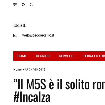
EMAIL
web@beppegrillo.it
HOME
IO GRIDO
CERVELLI
TERRA FUTU
Home
>
ARCHIVIO
2015
”Il M5S è il solito r
#Incalza