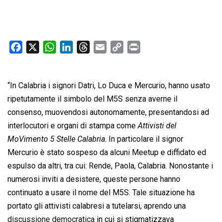
F
X
W
L
T
E
C
P
a
h
i
h
m
o
r
c
a
n
r
a
p
i
“In Calabria i signori Datri, Lo Duca e Mercurio, hanno usato
e
t
k
e
i
y
n
b
s
e
a
l
L
t
ripetutamente il simbolo del M5S senza averne il
o
A
d
d
i
consenso, muovendosi autonomamente, presentandosi ad
o
p
I
s
n
interlocutori e organi di stampa come 
Attivisti del
k
p
n
k
MoVimento 5 Stelle Calabria
. In particolare il signor
Mercurio è stato sospeso da alcuni Meetup e diffidato ed
espulso da altri, tra cui: Rende, Paola, Calabria. Nonostante i
numerosi inviti a desistere, queste persone hanno
continuato a usare il nome del M5S. Tale situazione ha
portato gli attivisti calabresi a tutelarsi, aprendo una
discussione democratica
in cui si stigmatizzava