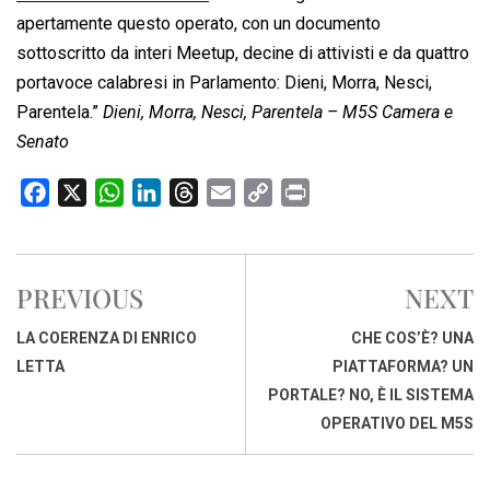
apertamente questo operato, con un documento
sottoscritto da interi Meetup, decine di attivisti e da quattro
portavoce calabresi in Parlamento: Dieni, Morra, Nesci,
Parentela.”
Dieni, Morra, Nesci, Parentela – M5S Camera e
Senato
F
X
W
L
T
E
C
P
a
h
i
h
m
o
r
c
a
n
r
a
p
i
e
t
k
e
i
y
n
PREVIOUS
NEXT
b
s
e
a
l
L
t
o
A
d
d
i
LA COERENZA DI ENRICO
CHE COS’È? UNA
o
p
I
s
n
LETTA
PIATTAFORMA? UN
k
p
n
k
PORTALE? NO, È IL SISTEMA
OPERATIVO DEL M5S