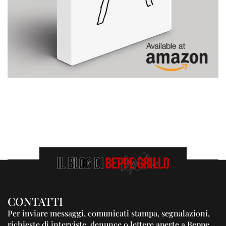
CONTATTI
Per inviare messaggi, comunicati stampa, segnalazioni,
richieste di interviste, denunce o lettere aperte a Beppe