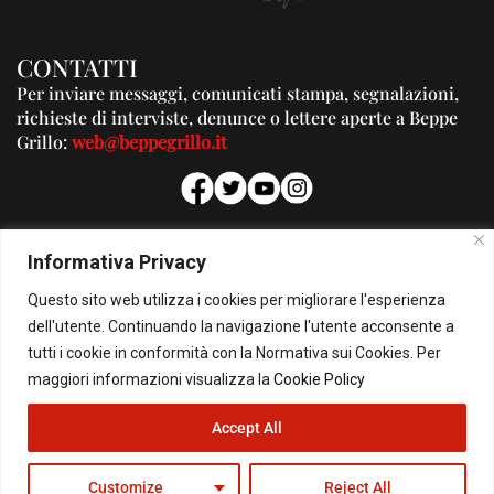
CONTATTI
Per inviare messaggi, comunicati stampa, segnalazioni,
richieste di interviste, denunce o lettere aperte a Beppe
Grillo:
web@beppegrillo.it
PUBBLICITA'
Informativa Privacy
Per la tua pubblicità su questo Blog:
Questo sito web utilizza i cookies per migliorare l'esperienza
pubblicita@beppegrillo.it
dell'utente. Continuando la navigazione l'utente acconsente a
tutti i cookie in conformità con la Normativa sui Cookies. Per
HOMEPAGE
COOKIE POLICY
PRIVACY POLICY
CONTATTI
maggiori informazioni visualizza la
Cookie Policy
Accept All
© Copyright 2026 - Il Blog di Beppe Grillo. All Rights Reserved - Powered by
happygrafic.com
Customize
Reject All