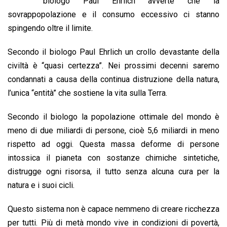
b
s
e
a
l
L
t
biologo Paul Ehrlich avverte che la
o
A
d
d
i
sovrappopolazione e il consumo eccessivo ci stanno
o
p
I
s
n
spingendo oltre il limite.
k
p
n
k
Secondo il biologo Paul Ehrlich un crollo devastante della
civiltà è “quasi certezza”. Nei prossimi decenni saremo
condannati a causa della continua distruzione della natura,
l’unica “entità” che sostiene la vita sulla Terra.
Secondo il biologo la popolazione ottimale del mondo è
meno di due miliardi di persone, cioè 5,6 miliardi in meno
rispetto ad oggi. Questa massa deforme di persone
intossica il pianeta con sostanze chimiche sintetiche,
distrugge ogni risorsa, il tutto senza alcuna cura per la
natura e i suoi cicli.
Questo sistema non è capace nemmeno di creare ricchezza
per tutti. Più di metà mondo vive in condizioni di povertà,