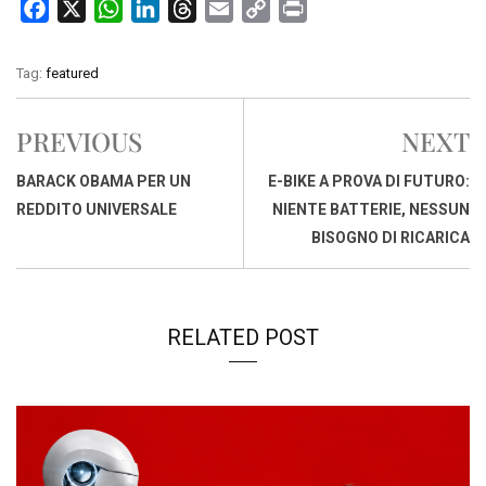
F
X
W
L
T
E
C
P
a
h
i
h
m
o
r
c
a
n
r
a
p
i
Tag:
featured
e
t
k
e
i
y
n
b
s
e
a
l
L
t
PREVIOUS
NEXT
o
A
d
d
i
o
p
I
s
n
BARACK OBAMA PER UN
E-BIKE A PROVA DI FUTURO:
k
p
n
k
REDDITO UNIVERSALE
NIENTE BATTERIE, NESSUN
BISOGNO DI RICARICA
RELATED POST