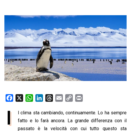
F
X
W
L
T
E
C
P
a
h
i
h
m
o
r
I
l clima sta cambiando, continuamente. Lo ha sempre
c
a
n
r
a
p
i
e
fatto e lo farà ancora. La grande differenza con il
t
k
e
i
y
n
b
s
e
a
l
L
t
passato è la velocità con cui tutto questo sta