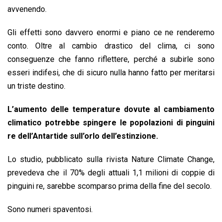
o
A
d
d
i
avvenendo.
o
p
I
s
n
Gli effetti sono davvero enormi e piano ce ne renderemo
k
p
n
k
conto. Oltre al cambio drastico del clima, ci sono
conseguenze che fanno riflettere, perché a subirle sono
esseri indifesi, che di sicuro nulla hanno fatto per meritarsi
un triste destino.
L’aumento delle temperature dovute al cambiamento
climatico potrebbe spingere le popolazioni di pinguini
re dell’Antartide sull’orlo dell’estinzione.
Lo studio, pubblicato sulla rivista Nature Climate Change,
prevedeva che il 70% degli attuali 1,1 milioni di coppie di
pinguini re, sarebbe scomparso prima della fine del secolo.
Sono numeri spaventosi.