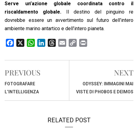
Serve un’azione globale coordinata contro il
riscaldamento globale.
Il destino del pinguino re
dovrebbe essere un avvertimento sul futuro dell’intero
ambiente marino antartico e dell’intero pianeta.
F
X
W
L
T
E
C
P
a
h
i
h
m
o
r
c
a
n
r
a
p
i
e
t
k
e
i
y
n
PREVIOUS
NEXT
b
s
e
a
l
L
t
o
A
d
d
i
FOTOGRAFARE
ODYSSEY: IMMAGINI MAI
o
p
I
s
n
L’INTELLIGENZA
VISTE DI PHOBOS E DEIMOS
k
p
n
k
RELATED POST