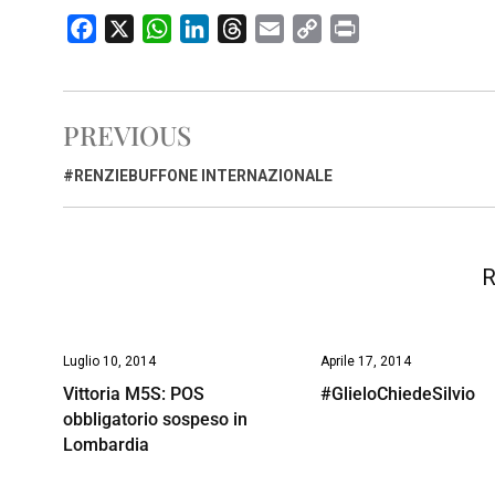
F
X
W
L
T
E
C
P
a
h
i
h
m
o
r
c
a
n
r
a
p
i
e
t
k
e
i
y
n
PREVIOUS
b
s
e
a
l
L
t
o
A
d
d
i
#RENZIEBUFFONE INTERNAZIONALE
o
p
I
s
n
k
p
n
k
R
Luglio 10, 2014
Aprile 17, 2014
Vittoria M5S: POS
#GlieloChiedeSilvio
obbligatorio sospeso in
Lombardia