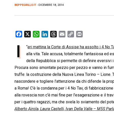
BEPPEGRILLO.IT
- DICEMBRE 18, 2014
F
X
W
L
T
E
C
P
a
h
i
h
m
o
r
I
“
eri mattina la Corte di Assise ha assolto i 4 No T
c
a
n
r
a
p
i
e
alla vita. Tale accusa, totalmente fantasiosa ed e
t
k
e
i
y
n
b
s
e
a
l
L
t
della Repubblica si permette di definire eversivi i
o
A
d
d
i
Procura sono smontate pezzo per pezzo e vanno in fumo 
o
p
I
s
n
truffe: la costruzione della Nuova Linea Torino – Lione. 
k
p
n
k
nascondere e togliere l’attenzione da chi difende la prop
a Roma! C’è la condanna per i 4 No Tav, di fabbricazione 
alla rovescia non c’è mai fine per l’esagerazione e il t
per i quattro ragazzi, ma che svela lo sviamento del pote
Alberto Airola, Laura Castelli, Ivan Della Valle – M5S Pa