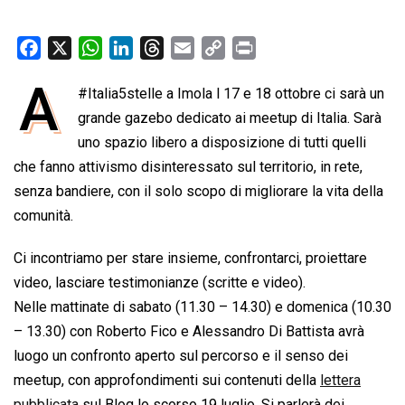
F
X
W
L
T
E
C
P
a
h
i
h
m
o
r
A
#Italia5stelle a Imola l 17 e 18 ottobre ci sarà un
c
a
n
r
a
p
i
e
grande gazebo dedicato ai meetup di Italia. Sarà
t
k
e
i
y
n
b
s
e
a
l
L
t
uno spazio libero a disposizione di tutti quelli
o
A
d
d
i
che fanno attivismo disinteressato sul territorio, in rete,
o
p
I
s
n
senza bandiere, con il solo scopo di migliorare la vita della
k
p
n
k
comunità.
Ci incontriamo per stare insieme, confrontarci, proiettare
video, lasciare testimonianze (scritte e video).
Nelle mattinate di sabato (11.30 – 14.30) e domenica (10.30
– 13.30) con Roberto Fico e Alessandro Di Battista avrà
luogo un confronto aperto sul percorso e il senso dei
meetup, con approfondimenti sui contenuti della
lettera
pubblicata
sul Blog lo scorso 19 luglio. Si parlerà dei