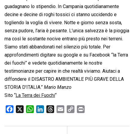
guadagnano lo stipendio. In Campania quotidianamente
decine e decine di roghi tossici ci stanno uccidendo e
togliendo la voglia di vivere. Notte e giorno senza sosta,
senza pudore, l’aria è pesante. L’unica salvezza è la pioggia
ma così le sostante nocive entrano più presto nei terreni.
Siamo stati abbandonati nel silenzio più totale. Per
approfondimenti digitare su google e su Facebook “la Terra
dei fuochi” e vedete quotidianamente le nostre
testimonianze per capire in che realtà viviamo. Aiutaci a
diffondere il DISASTRO AMBIENTALE PIÙ GRAVE DELLA
STORIA D’ITALIA.”
Mario Manzo
Sito “
La Terra dei Fuochi
“
F
X
W
L
T
E
C
P
a
h
i
h
m
o
r
c
a
n
r
a
p
i
e
t
k
e
i
y
n