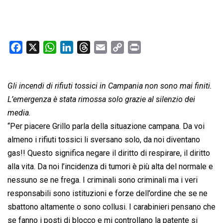
F
X
W
L
T
E
C
P
a
h
i
h
m
o
r
c
a
n
r
a
p
i
Gli incendi di rifiuti tossici in Campania non sono mai finiti.
e
t
k
e
i
y
n
b
s
e
a
l
L
t
L’emergenza è stata rimossa solo grazie al silenzio dei
o
A
d
d
i
media.
o
p
I
s
n
“Per piacere Grillo parla della situazione campana. Da voi
k
p
n
k
almeno i rifiuti tossici li sversano solo, da noi diventano
gas!! Questo significa negare il diritto di respirare, il diritto
alla vita. Da noi l’incidenza di tumori è più alta del normale e
nessuno se ne frega. I criminali sono criminali ma i veri
responsabili sono istituzioni e forze dell’ordine che se ne
sbattono altamente o sono collusi. I carabinieri pensano che
se fanno i posti di blocco e mi controllano la patente si