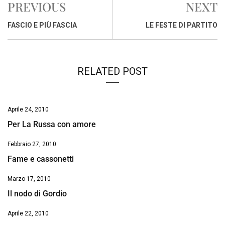
PREVIOUS
NEXT
b
s
e
a
l
L
t
o
A
d
d
i
FASCIO E PIÙ FASCIA
LE FESTE DI PARTITO
o
p
I
s
n
k
p
n
k
RELATED POST
Aprile 24, 2010
Per La Russa con amore
Febbraio 27, 2010
Fame e cassonetti
Marzo 17, 2010
Il nodo di Gordio
Aprile 22, 2010