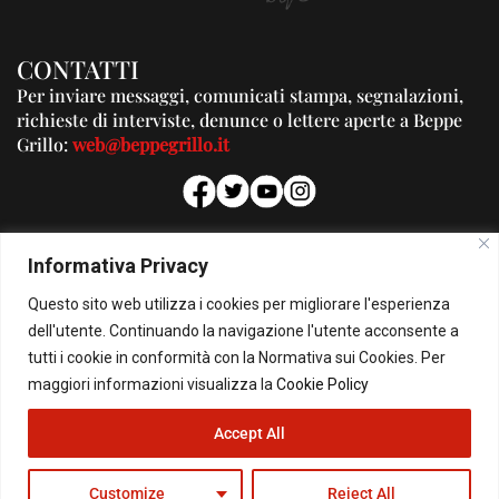
CONTATTI
Per inviare messaggi, comunicati stampa, segnalazioni,
richieste di interviste, denunce o lettere aperte a Beppe
Grillo:
web@beppegrillo.it
PUBBLICITA'
Informativa Privacy
Per la tua pubblicità su questo Blog:
Questo sito web utilizza i cookies per migliorare l'esperienza
pubblicita@beppegrillo.it
dell'utente. Continuando la navigazione l'utente acconsente a
tutti i cookie in conformità con la Normativa sui Cookies. Per
HOMEPAGE
COOKIE POLICY
PRIVACY POLICY
CONTATTI
maggiori informazioni visualizza la
Cookie Policy
Accept All
© Copyright 2026 - Il Blog di Beppe Grillo. All Rights Reserved - Powered by
happygrafic.com
Customize
Reject All